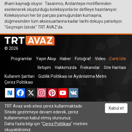
ilham kaynağı oluyor. Tasarımcı, Arslantepe motiflerinden
esinlenerek oluşturduğu koleksiyonla bir defileye hazırlanıyor.
Koleksiyonun her bir parçası pamuğundan kumaşına,
düğmesinden tüm aksesuarlarına kadar tarihi dokuyu yansıtıyor.
"Geçmişin İzinde" TRT AVAZ'da.
© 2026
Programlar
Yayın Akışı
Haber
Fotoğraf
Video
Canlı İzle
İletişim
Hakkımızda
Frekanslar
Site Haritası
Kullanım Şartları
Gizlilik Politikası ve Aydınlatma Metni
Çerez Politikası
Facebook
X
Instagram
Pinterest
YouTube
VK
TRT Avaz web sitesi çerez kullanmaktadır.
Kabul et
Odnoklassniki
Sitede gezinmeye devam ederek, çerez
kullanımımızı kabul etmiş olursunuz.
Daha fazla bilgi için "
Çerez Politikası
" metnini
okuyabilirsiniz.