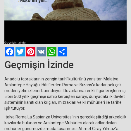
Current
Remaining
Loaded
: 0%
Progress
:
Time
0%
Geçmişin İzinde
Time
Facebook
Twitter
Pinterest
VK
WhatsApp
Paylaş
Geçmişin İzinde
Anadolu topraklarının zengin tarihî kültürünü yansıtan Malatya
Arslantepe Höyüğü, Hitit’lerden Roma ve Bizans’a kadar pek çok
medeniyetin izlerini barındırıyor. Duvarlarına renkli figürler işlenmiş
5 bin 500 yıllık geçmişe sahip kerpiçten sarayı, dünyadaki ilk devlet
sisteminin kanıtı olan kılıçları, mızrakları ve kil mühürleri ile tarihe
ışık tutuyor.
İtalya Roma La Sapianza Üniversitesi’nin gerçekleştirdiği arkeolojik
kazılarda bulunan ve Arslantepe Mühürleri olarak adlandırılan
mühürler günümüzde moda tasarımcısı Ahmet Giray Yılmaz’a