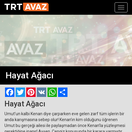
Toggl
navig
Hayat Ağacı
Facebook
Twitter
Pinterest
VK
WhatsApp
Paylaş
Hayat Ağacı
Umut’un kalbi Kenan diye çarparken eve gelen zarf tüm işlerin bir
anda karışmasına sebep olur! Kenan’ın kim olduğunu öğrenen
Umut bu gerçeği ailesi ile paylaşmadan önce Kenan’la yüzleşmesi
gerektiğine inanır! Ayşen, Cengiz konusunda bir karara varmıştır.