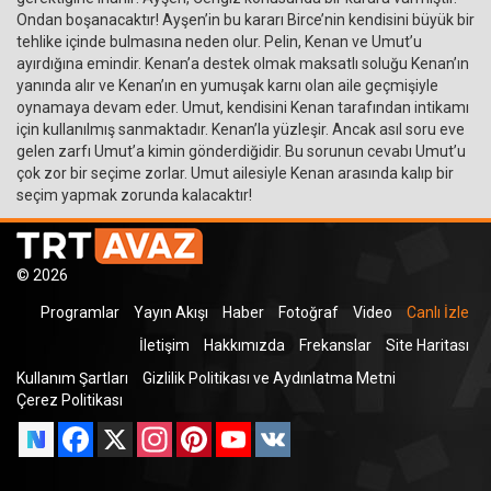
Ondan boşanacaktır! Ayşen’in bu kararı Birce’nin kendisini büyük bir
tehlike içinde bulmasına neden olur. Pelin, Kenan ve Umut’u
ayırdığına emindir. Kenan’a destek olmak maksatlı soluğu Kenan’ın
yanında alır ve Kenan’ın en yumuşak karnı olan aile geçmişiyle
oynamaya devam eder. Umut, kendisini Kenan tarafından intikamı
için kullanılmış sanmaktadır. Kenan’la yüzleşir. Ancak asıl soru eve
gelen zarfı Umut’a kimin gönderdiğidir. Bu sorunun cevabı Umut’u
çok zor bir seçime zorlar. Umut ailesiyle Kenan arasında kalıp bir
seçim yapmak zorunda kalacaktır!
© 2026
Programlar
Yayın Akışı
Haber
Fotoğraf
Video
Canlı İzle
İletişim
Hakkımızda
Frekanslar
Site Haritası
Kullanım Şartları
Gizlilik Politikası ve Aydınlatma Metni
Çerez Politikası
Facebook
X
Instagram
Pinterest
YouTube
VK