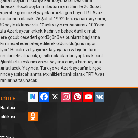
şanan soykırımı dünya kamuoyuna bir kez daha
tırlacak. Hocalı soykırımı bütün ayrıntıları ile 26 Şubat
rşembe günü özel yayınlarımızla gün boyu TRT Avaz
ranlarında olacak. 26 Şubat 1992’de yaşanan soykırımı,
C şöyle aktarıyordu: “Canlı yayın muhabirimiz 100’den
zla Azerbaycan erkek, kadın ve bebek dahil olmak
ere çocuk cesetleri gördüğünü ve bunların başlarına
kın mesafeden ateş edilerek öldürüldüğünü rapor
iyor.” Hocalı özel yayımızda yaşanan vahşetin tüm
rıntıları ele alınacak, çeşitli noktalardan yapılacak canlı
ğlantılarla soykırım enine boyuna dünya kamuoyuna
tırlatılacak. Yayında, Türkiye ve Azerbaycan'ın birçok
rinde yapılacak anma etkinlikleri canlı olarak TRT Avaz
ranlarına taşınacak.
Facebook
X
Instagram
Pinterest
YouTube
VK
anlı İzle
 Haritası
Odnoklassniki
litikası