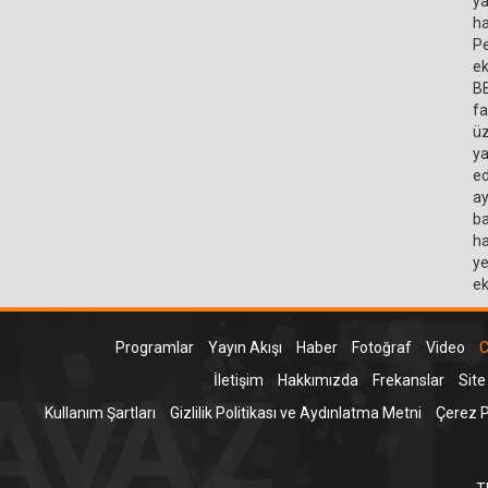
ya
ha
Pe
ek
BB
fa
üz
ya
ed
ay
ba
ha
ye
ek
Programlar
Yayın Akışı
Haber
Fotoğraf
Video
C
İletişim
Hakkımızda
Frekanslar
Site
Kullanım Şartları
Gizlilik Politikası ve Aydınlatma Metni
Çerez Po