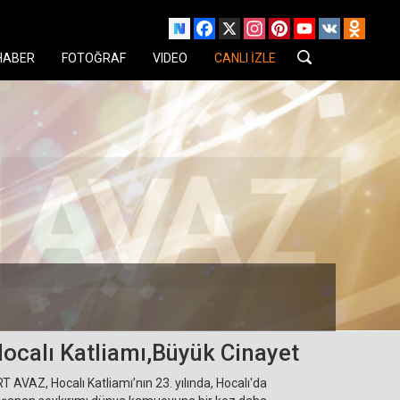
Facebook
X
Instagram
Pinterest
YouTube
VK
Odnok
HABER
FOTOĞRAF
VIDEO
CANLI İZLE
ocalı Katliamı,Büyük Cinayet
T AVAZ, Hocalı Katliamı’nın 23. yılında, Hocalı'da