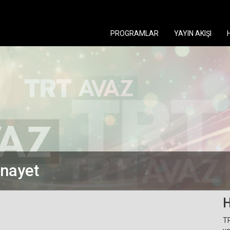
PROGRAMLAR
YAYIN AKIŞI
inayet
H
TR