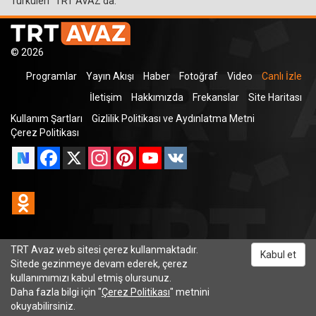
Türküleri" TRT AVAZ'da.
© 2026
Programlar
Yayın Akışı
Haber
Fotoğraf
Video
Canlı İzle
İletişim
Hakkımızda
Frekanslar
Site Haritası
Kullanım Şartları
Gizlilik Politikası ve Aydınlatma Metni
Çerez Politikası
Facebook
X
Instagram
Pinterest
YouTube
VK
Odnoklassniki
TRT Avaz web sitesi çerez kullanmaktadır.
TRT Dinle
Kabul et
Sitede gezinmeye devam ederek, çerez
kullanımımızı kabul etmiş olursunuz.
Daha fazla bilgi için "
Çerez Politikası
" metnini
okuyabilirsiniz.