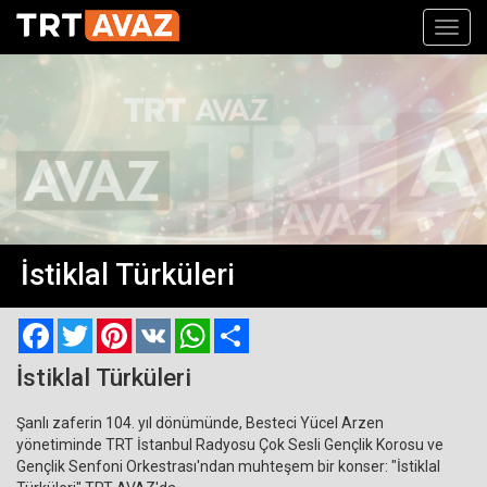
Toggl
navig
İstiklal Türküleri
Facebook
Twitter
Pinterest
VK
WhatsApp
Paylaş
İstiklal Türküleri
Şanlı zaferin 104. yıl dönümünde, Besteci Yücel Arzen
yönetiminde TRT İstanbul Radyosu Çok Sesli Gençlik Korosu ve
Gençlik Senfoni Orkestrası'ndan muhteşem bir konser: "İstiklal