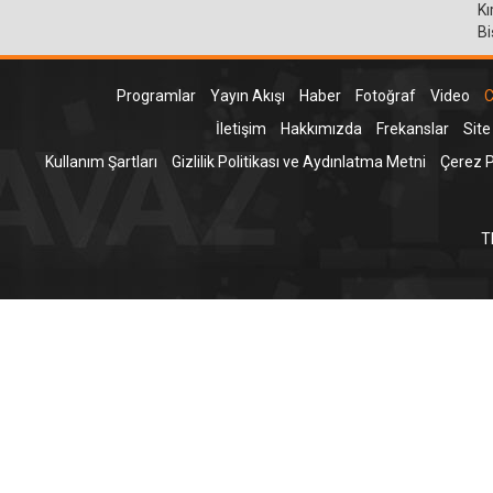
Kı
Bi
Programlar
Yayın Akışı
Haber
Fotoğraf
Video
C
İletişim
Hakkımızda
Frekanslar
Site
Kullanım Şartları
Gizlilik Politikası ve Aydınlatma Metni
Çerez Po
T