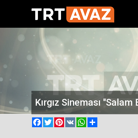
Kırgız Sineması ''Salam B
Facebook
Twitter
Pinterest
VK
WhatsApp
Paylaş