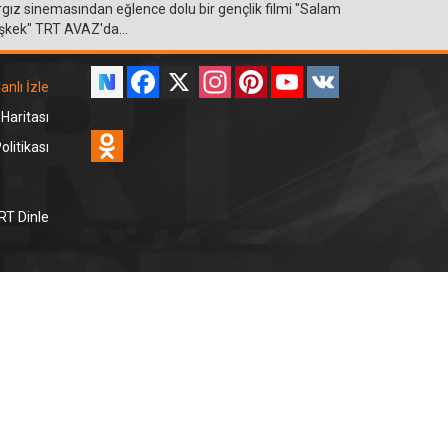
rgız sinemasından eğlence dolu bir gençlik filmi "Salam
şkek" TRT AVAZ'da...
Facebook
X
Instagram
Pinterest
YouTube
VK
anlı İzle
 Haritası
Odnoklassniki
litikası
RT Dinle