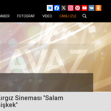
Facebook
X
Instagram
Pinterest
YouTube
VK
Odnok
HABER
FOTOĞRAF
VIDEO
CANLI İZLE
ırgız Sineması ''Salam
işkek''