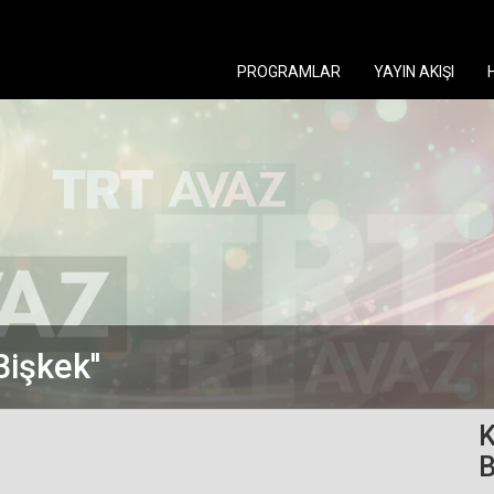
PROGRAMLAR
YAYIN AKIŞI
işkek''
K
B