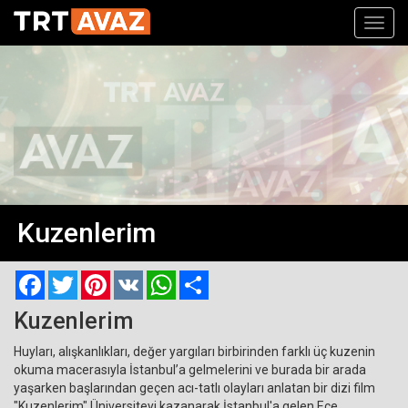
Toggl
navig
Kuzenlerim
Facebook
Twitter
Pinterest
VK
WhatsApp
Paylaş
Kuzenlerim
Huyları, alışkanlıkları, değer yargıları birbirinden farklı üç kuzenin
okuma macerasıyla İstanbul’a gelmelerini ve burada bir arada
yaşarken başlarından geçen acı-tatlı olayları anlatan bir dizi film
"Kuzenlerim" Üniversiteyi kazanarak İstanbul'a gelen Ece,