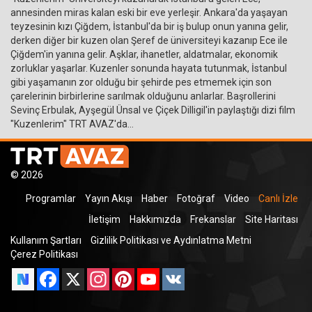
annesinden miras kalan eski bir eve yerleşir. Ankara'da yaşayan
teyzesinin kızı Çiğdem, İstanbul'da bir iş bulup onun yanına gelir,
derken diğer bir kuzen olan Şeref de üniversiteyi kazanıp Ece ile
Çiğdem'in yanına gelir. Aşklar, ihanetler, aldatmalar, ekonomik
zorluklar yaşarlar. Kuzenler sonunda hayata tutunmak, İstanbul
gibi yaşamanın zor olduğu bir şehirde pes etmemek için son
çarelerinin birbirlerine sarılmak olduğunu anlarlar. Başrollerini
Sevinç Erbulak, Ayşegül Ünsal ve Çiçek Dilligil'in paylaştığı dizi film
"Kuzenlerim" TRT AVAZ'da...
© 2026
Programlar
Yayın Akışı
Haber
Fotoğraf
Video
Canlı İzle
İletişim
Hakkımızda
Frekanslar
Site Haritası
Kullanım Şartları
Gizlilik Politikası ve Aydınlatma Metni
Çerez Politikası
Facebook
X
Instagram
Pinterest
YouTube
VK