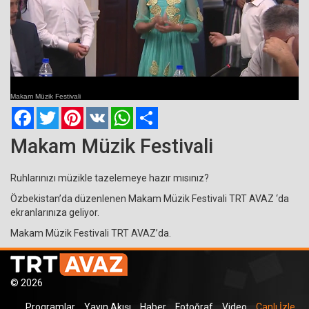
Current
Remaining
Loaded
: 0%
Progress
:
Time
0%
Makam Müzik Festivali
Time
Facebook
Twitter
Pinterest
VK
WhatsApp
Paylaş
Makam Müzik Festivali
Ruhlarınızı müzikle tazelemeye hazır mısınız?
Özbekistan’da düzenlenen Makam Müzik Festivali TRT AVAZ ‘da
ekranlarınıza geliyor.
Makam Müzik Festivali TRT AVAZ’da.
© 2026
Programlar
Yayın Akışı
Haber
Fotoğraf
Video
Canlı İzle