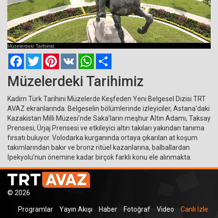
Current
Remaining
Loaded
: 0%
Progress
:
Time
0%
Müzelerdeki Tarihimiz
Time
Facebook
Twitter
Pinterest
VK
WhatsApp
Paylaş
Müzelerdeki Tarihimiz
Kadim Türk Tarihini Müzelerde Keşfeden Yeni Belgesel Dizisi TRT
AVAZ ekranlarında. Belgeselin bölümlerinde izleyiciler, Astana’daki
Kazakistan Milli Müzesi’nde Saka’ların meşhur Altın Adamı, Taksay
Prensesi, Ürjaj Prensesi ve etkileyici altın takıları yakından tanıma
fırsatı buluyor. Volodarka kurganında ortaya çıkarılan at koşum
takımlarından bakır ve bronz ritüel kazanlarına, balballardan
İpekyolu’nun önemine kadar birçok farklı konu ele alınmakta.
© 2026
Programlar
Yayın Akışı
Haber
Fotoğraf
Video
Canlı İzle