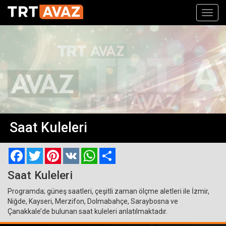
Toggl
navig
Saat Kuleleri
Facebook
Twitter
Pinterest
VK
WhatsApp
Paylaş
Saat Kuleleri
Programda; güneş saatleri, çeşitli zaman ölçme aletleri ile İzmir,
Niğde, Kayseri, Merzifon, Dolmabahçe, Saraybosna ve
Çanakkale’de bulunan saat kuleleri anlatılmaktadır.