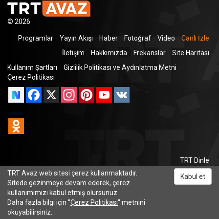
© 2026
Programlar
Yayın Akışı
Haber
Fotoğraf
Video
Canlı İzle
İletişim
Hakkımızda
Frekanslar
Site Haritası
Kullanım Şartları
Gizlilik Politikası ve Aydınlatma Metni
Çerez Politikası
Facebook
X
Instagram
Pinterest
YouTube
VK
Odnoklassniki
TRT Dinle
TRT Avaz web sitesi çerez kullanmaktadır.
Kabul et
Sitede gezinmeye devam ederek, çerez
kullanımımızı kabul etmiş olursunuz.
Daha fazla bilgi için "
Çerez Politikası
" metnini
okuyabilirsiniz.