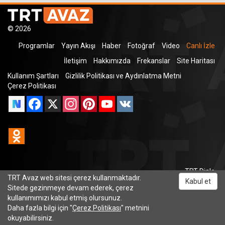
© 2026
Programlar
Yayın Akışı
Haber
Fotoğraf
Video
Canlı İzle
İletişim
Hakkımızda
Frekanslar
Site Haritası
Kullanım Şartları
Gizlilik Politikası ve Aydınlatma Metni
Çerez Politikası
Facebook
X
Instagram
Pinterest
YouTube
VK
Odnoklassniki
TRT Dinle
TRT Avaz web sitesi çerez kullanmaktadır.
Kabul et
Sitede gezinmeye devam ederek, çerez
kullanımımızı kabul etmiş olursunuz.
Daha fazla bilgi için "
Çerez Politikası
" metnini
okuyabilirsiniz.