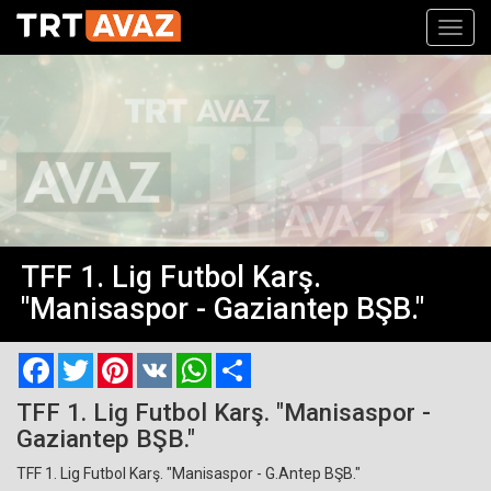
Toggl
navig
TFF 1. Lig Futbol Karş.
"Manisaspor - Gaziantep BŞB."
Facebook
Twitter
Pinterest
VK
WhatsApp
Paylaş
TFF 1. Lig Futbol Karş. "Manisaspor -
Gaziantep BŞB."
TFF 1. Lig Futbol Karş. "Manisaspor - G.Antep BŞB."