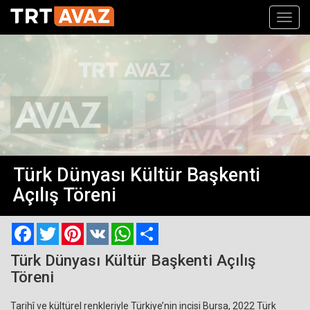
Toggl
navig
Türk Dünyası Kültür Başkenti
Açılış Töreni
Facebook
Twitter
Pinterest
VK
WhatsApp
Paylaş
Türk Dünyası Kültür Başkenti Açılış
Töreni
Tarihî ve kültürel renkleriyle Türkiye’nin incisi Bursa, 2022 Türk