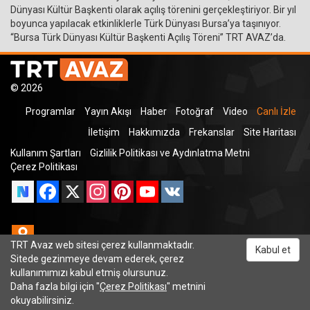
Dünyası Kültür Başkenti olarak açılış törenini gerçekleştiriyor. Bir yıl
boyunca yapılacak etkinliklerle Türk Dünyası Bursa’ya taşınıyor.
“Bursa Türk Dünyası Kültür Başkenti Açılış Töreni” TRT AVAZ’da.
© 2026
Programlar
Yayın Akışı
Haber
Fotoğraf
Video
Canlı İzle
İletişim
Hakkımızda
Frekanslar
Site Haritası
Kullanım Şartları
Gizlilik Politikası ve Aydınlatma Metni
Çerez Politikası
Facebook
X
Instagram
Pinterest
YouTube
VK
Odnoklassniki
TRT Avaz web sitesi çerez kullanmaktadır.
Kabul et
Sitede gezinmeye devam ederek, çerez
kullanımımızı kabul etmiş olursunuz.
TRT Dinle
Daha fazla bilgi için "
Çerez Politikası
" metnini
okuyabilirsiniz.