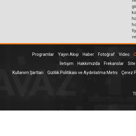
ve
gi
ko
ho
ho
fi
ve
Programlar
Yayın Akışı
Haber
Fotoğraf
Video
C
İletişim
Hakkımızda
Frekanslar
Site
Kullanım Şartları
Gizlilik Politikası ve Aydınlatma Metni
Çerez Po
T