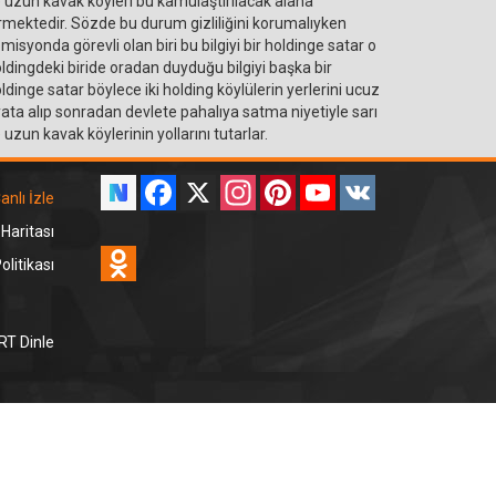
 uzun kavak köyleri bu kamulaştırılacak alana
rmektedir. Sözde bu durum gizliliğini korumalıyken
misyonda görevli olan biri bu bilgiyi bir holdinge satar o
ldingdeki biride oradan duyduğu bilgiyi başka bir
ldinge satar böylece iki holding köylülerin yerlerini ucuz
yata alıp sonradan devlete pahalıya satma niyetiyle sarı
 uzun kavak köylerinin yollarını tutarlar.
Facebook
X
Instagram
Pinterest
YouTube
VK
anlı İzle
 Haritası
Odnoklassniki
litikası
RT Dinle