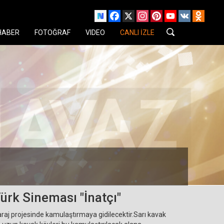
Facebook
X
Instagram
Pinterest
YouTube
VK
Odnok
HABER
FOTOĞRAF
VIDEO
CANLI İZLE
ürk Sineması "İnatçı"
raj projesinde kamulaştırmaya gidilecektir.Sarı kavak