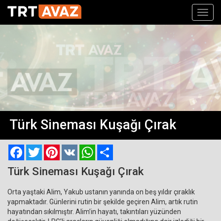
Toggl
navig
Türk Sineması Kuşağı Çırak
Facebook
Twitter
Pinterest
VK
WhatsApp
Paylaş
Türk Sineması Kuşağı Çırak
Orta yaştaki Alim, Yakub ustanın yanında on beş yıldır çıraklık
yapmaktadır. Günlerini rutin bir şekilde geçiren Alim, artık rutin
hayatından sıkılmıştır. Alim’in hayatı, takıntıları yüzünden