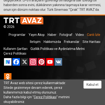
değişecektir. LPG’li araçların güvenliği olmadığına dair izlediği bir
haberden sonra evini, dükkânının yakınına taşımaya karar vermesi,
onun için dönüm noktası olur. Türk Sineması "Çırak" TRT AVAZ'da.
© 2026
Programlar
Yayın Akışı
Haber
Fotoğraf
Video
Canlı İzle
İletişim
Hakkımızda
Frekanslar
Site Haritası
Kullanım Şartları
Gizlilik Politikası ve Aydınlatma Metni
Çerez Politikası
Facebook
X
Instagram
Pinterest
YouTube
VK
Odnoklassniki
TRT Avaz web sitesi çerez kullanmaktadır.
Kabul et
Sitede gezinmeye devam ederek, çerez
kullanımımızı kabul etmiş olursunuz.
TRT Dinle
Daha fazla bilgi için "
Çerez Politikası
" metnini
okuyabilirsiniz.