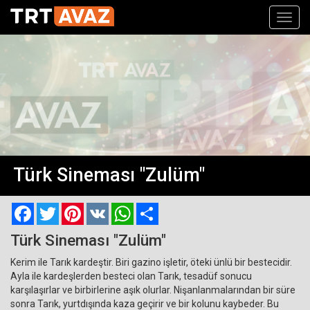
Toggl
navig
Türk Sineması "Zulüm"
Facebook
Twitter
Pinterest
VK
WhatsApp
Paylaş
Türk Sineması "Zulüm"
Kerim ile Tarık kardeştir. Biri gazino işletir, öteki ünlü bir bestecidir.
Ayla ile kardeşlerden besteci olan Tarık, tesadüf sonucu
karşılaşırlar ve birbirlerine aşık olurlar. Nişanlanmalarından bir süre
sonra Tarık, yurtdışında kaza geçirir ve bir kolunu kaybeder. Bu