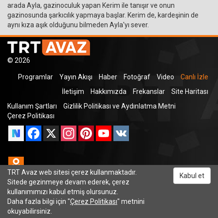
arada Ayla, gazinoculuk yapan Kerim ile tanışır ve onun
gazinosunda şarkıcılık yapmaya başlar. Kerim de, kardeşinin de
aynı kıza aşık olduğunu bilmeden Ayla'yı sever.
© 2026
Programlar
Yayın Akışı
Haber
Fotoğraf
Video
Canlı İzle
İletişim
Hakkımızda
Frekanslar
Site Haritası
Kullanım Şartları
Gizlilik Politikası ve Aydınlatma Metni
Çerez Politikası
Facebook
X
Instagram
Pinterest
YouTube
VK
Odnoklassniki
TRT Avaz web sitesi çerez kullanmaktadır.
Kabul et
Sitede gezinmeye devam ederek, çerez
kullanımımızı kabul etmiş olursunuz.
TRT Dinle
Daha fazla bilgi için "
Çerez Politikası
" metnini
okuyabilirsiniz.