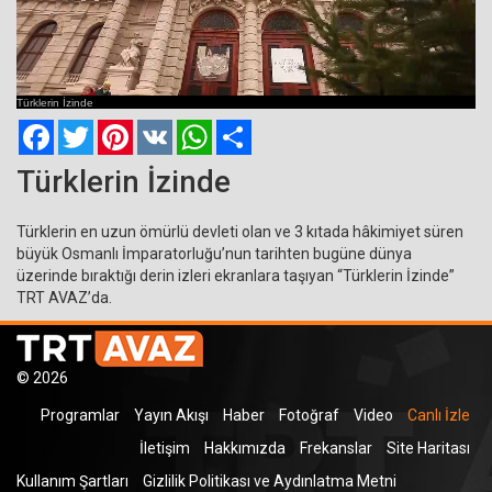
Current
Remaining
Loaded
: 0%
Progress
:
Time
0%
Türklerin İzinde
Time
Facebook
Twitter
Pinterest
VK
WhatsApp
Paylaş
Türklerin İzinde
Türklerin en uzun ömürlü devleti olan ve 3 kıtada hâkimiyet süren
büyük Osmanlı İmparatorluğu’nun tarihten bugüne dünya
üzerinde bıraktığı derin izleri ekranlara taşıyan “Türklerin İzinde”
TRT AVAZ’da.
© 2026
Programlar
Yayın Akışı
Haber
Fotoğraf
Video
Canlı İzle
İletişim
Hakkımızda
Frekanslar
Site Haritası
Kullanım Şartları
Gizlilik Politikası ve Aydınlatma Metni