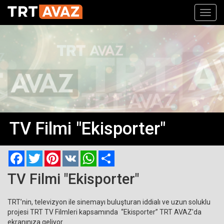
Toggl
navig
TV Filmi "Ekisporter"
Facebook
Twitter
Pinterest
VK
WhatsApp
Paylaş
TV Filmi "Ekisporter"
TRT’nin, televizyon ile sinemayı buluşturan iddialı ve uzun soluklu
projesi TRT TV Filmleri kapsamında “Ekisporter” TRT AVAZ'da
ekranınıza geliyor.