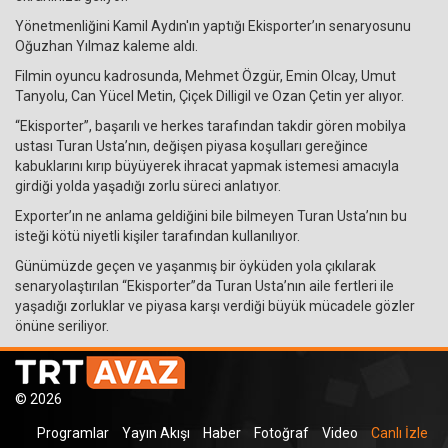
Yönetmenliğini Kamil Aydın'ın yaptığı Ekisporter’ın senaryosunu
Oğuzhan Yılmaz kaleme aldı.
Filmin oyuncu kadrosunda, Mehmet Özgür, Emin Olcay, Umut
Tanyolu, Can Yücel Metin, Çiçek Dilligil ve Ozan Çetin yer alıyor.
“Ekisporter”, başarılı ve herkes tarafından takdir gören mobilya
ustası Turan Usta’nın, değişen piyasa koşulları gereğince
kabuklarını kırıp büyüyerek ihracat yapmak istemesi amacıyla
girdiği yolda yaşadığı zorlu süreci anlatıyor.
Exporter’ın ne anlama geldiğini bile bilmeyen Turan Usta’nın bu
isteği kötü niyetli kişiler tarafından kullanılıyor.
Günümüzde geçen ve yaşanmış bir öyküden yola çıkılarak
senaryolaştırılan “Ekisporter”da Turan Usta’nın aile fertleri ile
yaşadığı zorluklar ve piyasa karşı verdiği büyük mücadele gözler
önüne seriliyor.
© 2026
Programlar
Yayın Akışı
Haber
Fotoğraf
Video
Canlı İzle