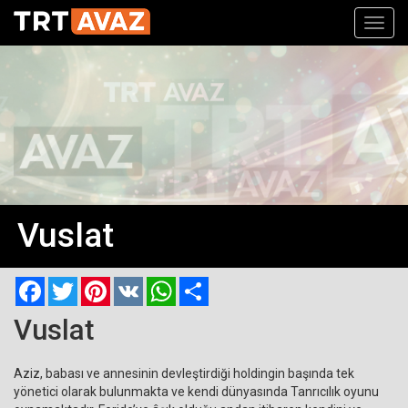
Toggl
navig
Vuslat
Facebook
Twitter
Pinterest
VK
WhatsApp
Paylaş
Vuslat
Aziz, babası ve annesinin devleştirdiği holdingin başında tek
yönetici olarak bulunmakta ve kendi dünyasında Tanrıcılık oyunu