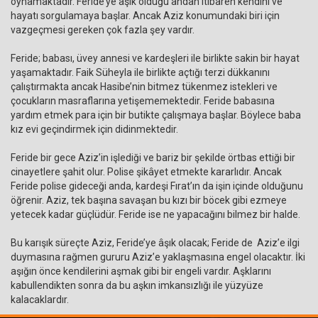
oynamaktadır. Feride’ye âşık olduğu andan itibaren kendini ve
hayatı sorgulamaya başlar. Ancak Aziz konumundaki biri için
vazgeçmesi gereken çok fazla şey vardır.
Feride; babası, üvey annesi ve kardeşleri ile birlikte sakin bir hayat
yaşamaktadır. Faik Süheyla ile birlikte açtığı terzi dükkanını
çalıştırmakta ancak Hasibe’nin bitmez tükenmez istekleri ve
çocukların masraflarına yetişememektedir. Feride babasına
yardım etmek para için bir butikte çalışmaya başlar. Böylece baba
kız evi geçindirmek için didinmektedir.
Feride bir gece Aziz’in işlediği ve bariz bir şekilde örtbas ettiği bir
cinayetlere şahit olur. Polise şikâyet etmekte kararlıdır. Ancak
Feride polise gideceği anda, kardeşi Fırat’ın da işin içinde olduğunu
öğrenir. Aziz, tek başına savaşan bu kızı bir böcek gibi ezmeye
yetecek kadar güçlüdür. Feride ise ne yapacağını bilmez bir halde.
Bu karışık süreçte Aziz, Feride’ye âşık olacak; Feride de Aziz’e ilgi
duymasına rağmen gururu Aziz’e yaklaşmasına engel olacaktır. İki
aşığın önce kendilerini aşmak gibi bir engeli vardır. Aşklarını
kabullendikten sonra da bu aşkın imkansızlığı ile yüzyüze
kalacaklardır.