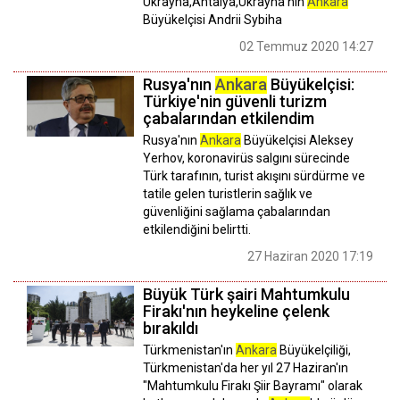
Ukrayna,Antalya,Ukrayna'nın
Ankara
Büyükelçisi Andrii Sybiha
02 Temmuz 2020 14:27
Rusya'nın
Ankara
Büyükelçisi:
Türkiye'nin güvenli turizm
çabalarından etkilendim
Rusya'nın
Ankara
Büyükelçisi Aleksey
Yerhov, koronavirüs salgını sürecinde
Türk tarafının, turist akışını sürdürme ve
tatile gelen turistlerin sağlık ve
güvenliğini sağlama çabalarından
etkilendiğini belirtti.
27 Haziran 2020 17:19
Büyük Türk şairi Mahtumkulu
Firakı'nın heykeline çelenk
bırakıldı
Türkmenistan'ın
Ankara
Büyükelçiliği,
Türkmenistan'da her yıl 27 Haziran'ın
"Mahtumkulu Firakı Şiir Bayramı" olarak