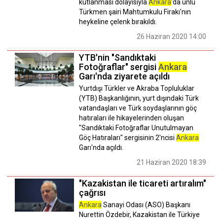
kutlanması dolayısıyla
Ankara
'da ünlü
Türkmen şairi Mahtumkulu Firakı'nın
heykeline çelenk bırakıldı.
26 Haziran 2020 14:00
YTB'nin "Sandıktaki
Fotoğraflar" sergisi
Ankara
Garı'nda ziyarete açıldı
Yurtdışı Türkler ve Akraba Topluluklar
(YTB) Başkanlığının, yurt dışındaki Türk
vatandaşları ve Türk soydaşlarının göç
hatıraları ile hikayelerinden oluşan
"Sandıktaki Fotoğraflar Unutulmayan
Göç Hatıraları" sergisinin 2'ncisi
Ankara
Garı'nda açıldı.
21 Haziran 2020 18:39
"Kazakistan ile ticareti artıralım"
çağrısı
Ankara
Sanayi Odası (ASO) Başkanı
Nurettin Özdebir, Kazakistan ile Türkiye