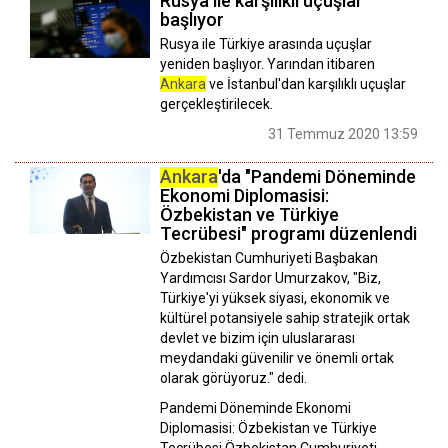
Rusya ile karşılıklı uçuşlar
başlıyor
Rusya ile Türkiye arasında uçuşlar
yeniden başlıyor. Yarından itibaren
Ankara
ve İstanbul'dan karşılıklı uçuşlar
gerçekleştirilecek.
31 Temmuz 2020 13:59
Ankara
'da "Pandemi Döneminde
Ekonomi Diplomasisi:
Özbekistan ve Türkiye
Tecrübesi" programı düzenlendi
Özbekistan Cumhuriyeti Başbakan
Yardımcısı Sardor Umurzakov, "Biz,
Türkiye'yi yüksek siyasi, ekonomik ve
kültürel potansiyele sahip stratejik ortak
devlet ve bizim için uluslararası
meydandaki güvenilir ve önemli ortak
olarak görüyoruz." dedi.
Pandemi Döneminde Ekonomi
Diplomasisi: Özbekistan ve Türkiye
Tecrübesi,Özbekistan Cumhuriyeti