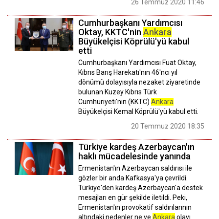
26 Temmuz 2020 11:46
Cumhurbaşkanı Yardımcısı
Oktay, KKTC'nin
Ankara
Büyükelçisi Köprülü'yü kabul
etti
Cumhurbaşkanı Yardımcısı Fuat Oktay,
Kıbrıs Barış Harekatı'nın 46'ncı yıl
dönümü dolayısıyla nezaket ziyaretinde
bulunan Kuzey Kıbrıs Türk
Cumhuriyeti'nin (KKTC)
Ankara
Büyükelçisi Kemal Köprülü'yü kabul etti.
20 Temmuz 2020 18:35
Türkiye kardeş Azerbaycan'ın
haklı mücadelesinde yanında
Ermenistan'ın Azerbaycan saldırısı ile
gözler bir anda Kafkasya'ya çevrildi.
Türkiye'den kardeş Azerbaycan'a destek
mesajları en gür şekilde iletildi. Peki,
Ermenistan'ın provokatif saldırılarının
altındaki nedenler ne ve
Ankara
olayı