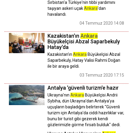
Sırbistan'a Türkiye'nin tıbbi yardımını
taşıyan askeri uçak
Ankara
'dan
havalandı.
04 Temmuz 2020 14:08
Kazakistan'ın
Ankara
Büyükelçisi Abzal Saparbekuly
Hatay'da
Kazakistan'ın
Ankara
Büyükelçisi Abzal
Saparbekuly, Hatay Valisi Rahmi Doğan
ile bir araya geldi.
03 Temmuz 2020 17:15
Antalya 'güvenli turizm'e hazır
Ukrayna'nın
Ankara
Büyükelçisi Andrii
Sybiha, dün Ukrayna'dan Antalya'ya
uçuşların başladığını belirterek "Güvenli
turizm için Antalya'da ciddi hazırlıklar var,
bunu bir turist gibi gezerek kendi
gözlerimizle görme fırsatı bulduk" dedi.