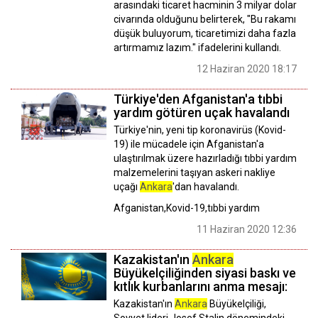
arasındaki ticaret hacminin 3 milyar dolar
civarında olduğunu belirterek, "Bu rakamı
düşük buluyorum, ticaretimizi daha fazla
artırmamız lazım." ifadelerini kullandı.
12 Haziran 2020 18:17
Türkiye'den Afganistan'a tıbbi
yardım götüren uçak havalandı
Türkiye'nin, yeni tip koronavirüs (Kovid-
19) ile mücadele için Afganistan'a
ulaştırılmak üzere hazırladığı tıbbi yardım
malzemelerini taşıyan askeri nakliye
uçağı
Ankara
'dan havalandı.
Afganistan,Kovid-19,tıbbi yardım
11 Haziran 2020 12:36
Kazakistan'ın
Ankara
Büyükelçiliğinden siyasi baskı ve
kıtlık kurbanlarını anma mesajı:
Kazakistan'ın
Ankara
Büyükelçiliği,
Sovyet lideri Josef Stalin dönemindeki