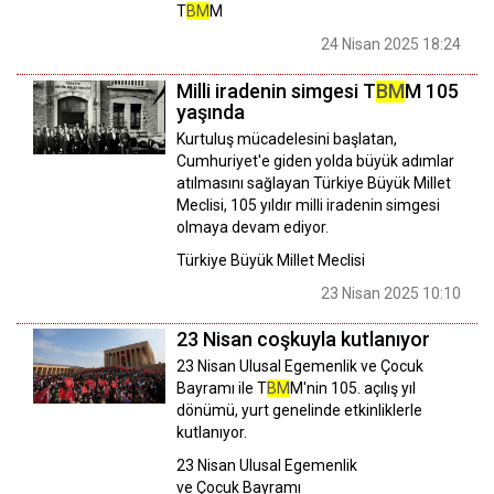
T
BM
M
24 Nisan 2025 18:24
Milli iradenin simgesi T
BM
M 105
yaşında
Kurtuluş mücadelesini başlatan,
Cumhuriyet'e giden yolda büyük adımlar
atılmasını sağlayan Türkiye Büyük Millet
Meclisi, 105 yıldır milli iradenin simgesi
olmaya devam ediyor.
Türkiye Büyük Millet Meclisi
23 Nisan 2025 10:10
23 Nisan coşkuyla kutlanıyor
23 Nisan Ulusal Egemenlik ve Çocuk
Bayramı ile T
BM
M'nin 105. açılış yıl
dönümü, yurt genelinde etkinliklerle
kutlanıyor.
23 Nisan Ulusal Egemenlik
ve Çocuk Bayramı