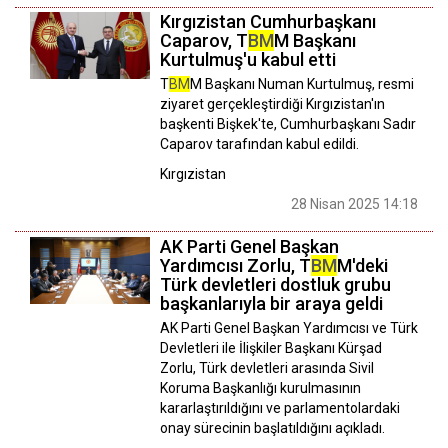
Kırgızistan Cumhurbaşkanı
Caparov, T
BM
M Başkanı
Kurtulmuş'u kabul etti
T
BM
M Başkanı Numan Kurtulmuş, resmi
ziyaret gerçekleştirdiği Kırgızistan'ın
başkenti Bişkek'te, Cumhurbaşkanı Sadır
Caparov tarafından kabul edildi.
Kırgızistan
28 Nisan 2025 14:18
AK Parti Genel Başkan
Yardımcısı Zorlu, T
BM
M'deki
Türk devletleri dostluk grubu
başkanlarıyla bir araya geldi
AK Parti Genel Başkan Yardımcısı ve Türk
Devletleri ile İlişkiler Başkanı Kürşad
Zorlu, Türk devletleri arasında Sivil
Koruma Başkanlığı kurulmasının
kararlaştırıldığını ve parlamentolardaki
onay sürecinin başlatıldığını açıkladı.