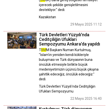
(
BM
GK) daha geniş bölgesel temsiliyet
içerecek şekilde genişletilmesini
destekliyor." dedi.
Kazakistan
29 Mayıs 2025 11:12
Türk Devletleri Yüzyılı'nda
Ceditçiliğin Ufukları
Sempozyumu Ankara'da yapıldı
T
BM
M Başkanı Numan Kurtulmuş,
"İslam'ın yeniden kendi kökleriyle
buluşması ve Türk dünyasının buna
öncülük etmesiyle birlikte büyük
medeniyetimizin üçüncü büyük çıkışına
şahitlik edeceğiz, öncülük edeceğiz."
dedi.
Türk Devletleri Yüzyılı'nda Ceditçiliğin
Ufukları Sempozyumu
22 Mayıs 2025 16:40
Kurtulmuş: Türk dünyasının