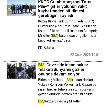
KKTC Cumhurbaşkanı Tatar
Pile-Yiğitler yolunun vakit
kaybetmeden bitirilmesi
gerektiğini söyledi
Kuzey Kıbrıs Türk Cumhuriyeti (KKTC)
Cumhurbaşkanı Ersin Tatar, "Yolun son
kalan 1,3 kilometrelik kısmının Birleşmiş
Milletler (
BM
) tarafından engellenmesi
kabul edilemez." dedi.
KKTC,tatar
22 Ocak 2025 10:01
BM
: Gazze'de insan hakları
felaketi dünyanın gözleri
önünde devam ediyor
Birleşmiş Milletler (
BM
) İnsan Hakları
Yüksek Komiseri Volker Türk, Gazze’de
insan hakları felaketinin tüm dünyanın
gözleri önünde devam ettiğini belirtti.
BM
,Gazze,Birleşmiş Milletler