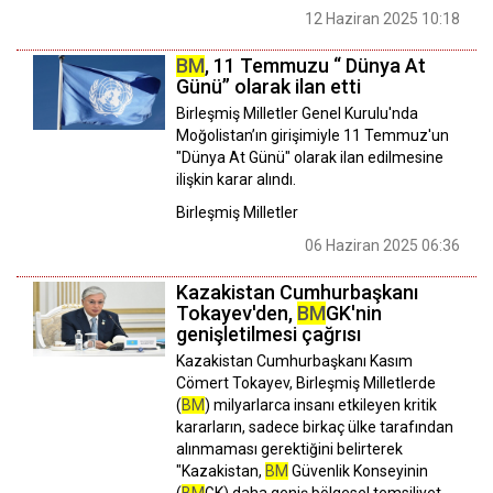
12 Haziran 2025 10:18
BM
, 11 Temmuzu “ Dünya At
Günü” olarak ilan etti
Birleşmiş Milletler Genel Kurulu'nda
Moğolistan’ın girişimiyle 11 Temmuz'un
"Dünya At Günü" olarak ilan edilmesine
ilişkin karar alındı.
Birleşmiş Milletler
06 Haziran 2025 06:36
Kazakistan Cumhurbaşkanı
Tokayev'den,
BM
GK'nin
genişletilmesi çağrısı
Kazakistan Cumhurbaşkanı Kasım
Cömert Tokayev, Birleşmiş Milletlerde
(
BM
) milyarlarca insanı etkileyen kritik
kararların, sadece birkaç ülke tarafından
alınmaması gerektiğini belirterek
"Kazakistan,
BM
Güvenlik Konseyinin