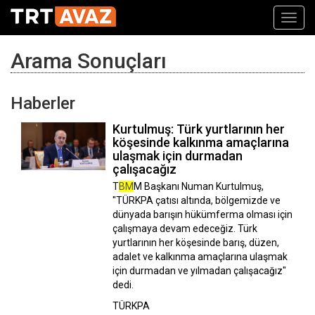
Toggl
navig
Arama Sonuçları
Haberler
Kurtulmuş: Türk yurtlarının her
köşesinde kalkınma amaçlarına
ulaşmak için durmadan
çalışacağız
T
BM
M Başkanı Numan Kurtulmuş,
"TÜRKPA çatısı altında, bölgemizde ve
dünyada barışın hükümferma olması için
çalışmaya devam edeceğiz. Türk
yurtlarının her köşesinde barış, düzen,
adalet ve kalkınma amaçlarına ulaşmak
için durmadan ve yılmadan çalışacağız"
dedi.
TÜRKPA