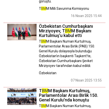
görüştü.
T
BM
M Milli Savunma Komisyonu
16 Nisan 2025 15:44
Özbekistan Cumhurbaşkanı
Mirziyoyev, T
BM
M Başkanı
Kurtulmuş'u kabul etti
T
BM
M Başkanı Numan Kurtulmuş,
Parlamentolar Arası Birlik (PAB) 150.
Genel Kurulu dolayısıyla bulunduğu
Özbekistan'ın başkenti Taşkent'te,
Özbekistan Cumhurbaşkanı Şevket
Mirziyoyev tarafından kabul edildi.
Özbekistan
07 Nisan 2025 13:55
T
BM
M Başkanı Kurtulmuş,
Parlamentolar Arası Birlik 150.
Genel Kurulu'nda konuştu
T
BM
M Başkanı Numan Kurtulmuş,