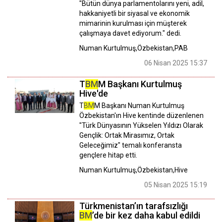
"Bütün dünya parlamentolarını yeni, adil,
hakkaniyetli bir siyasal ve ekonomik
mimarinin kurulması için müşterek
çalışmaya davet ediyorum." dedi.
Numan Kurtulmuş,Özbekistan,PAB
06 Nisan 2025 15:37
T
BM
M Başkanı Kurtulmuş
Hive'de
T
BM
M Başkanı Numan Kurtulmuş
Özbekistan'ın Hive kentinde düzenlenen
"Türk Dünyasının Yükselen Yıldızı Olarak
Gençlik: Ortak Mirasımız, Ortak
Geleceğimiz" temalı konferansta
gençlere hitap etti.
Numan Kurtulmuş,Özbekistan,Hive
05 Nisan 2025 15:19
Türkmenistan’ın tarafsızlığı
BM
’de bir kez daha kabul edildi