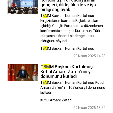
gençleri, dilde, fikirde ve işte
birliği sağlayabilir
T
BM
M Başkanı Numan Kurtulmuş,
Kırgızistan'ın başkenti Bişkek'te İslam
İşbirliği Gençlik Forumu'nca düzenlenen
konferansta konuştu. Kurtulmuş, Türk
dünyasının önemli bir denge unsuru
olduğunu söyledi.
T
BM
M Başkanı Numan Kurtulmuş
29 Nisan 2025 14:28
T
BM
M Başkanı Kurtulmuş,
Kut'ül Amare Zaferi'nin yıl
dönümünü kutladı
T
BM
M Başkanı Numan Kurtulmuş, Kut'ül
Amare Zaferi'nin 109'uncu yıl dönümünü
kutladı.
Kut'ül Amare Zaferi
29 Nisan 2025 13:52