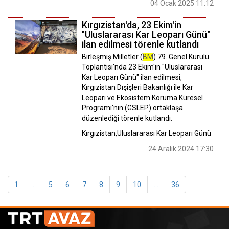
04 Ocak 2025 11:12
Kırgızistan'da, 23 Ekim'in
"Uluslararası Kar Leoparı Günü"
ilan edilmesi törenle kutlandı
Birleşmiş Milletler (
BM
) 79. Genel Kurulu
Toplantısı'nda 23 Ekim'in "Uluslararası
Kar Leoparı Günü" ilan edilmesi,
Kırgızistan Dışişleri Bakanlığı ile Kar
Leoparı ve Ekosistem Koruma Küresel
Programı'nın (GSLEP) ortaklaşa
düzenlediği törenle kutlandı.
Kırgızistan,Uluslararası Kar Leoparı Günü
24 Aralık 2024 17:30
1
...
5
6
7
8
9
10
...
36