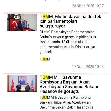
23 Nisan 2025 10:07
T
BM
M, Filistin davasına destek
için parlamentoları
buluşturuyor
Filistin'i Destekleyen Parlamentolar
Grubu'nun yarın gerçekleştirilecek ilk
toplantısında, 13 ülkenin ulusal
parlamentoları İstanbul'da bir araya
gelecek.
T
BM
M
17 Nisan 2025 10:45
T
BM
M Milli Savunma
Komisyonu Başkanı Akar,
Azerbaycan Savunma Bakanı
Hasanov ile görüştü
T
BM
M Milli Savunma Komisyonu
Başkanı Hulusi Akar, Azerbaycan
Savunma Bakanı Zakir Hasanov ile