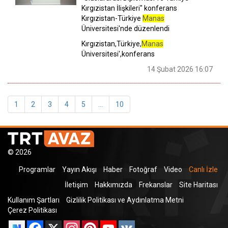
Kırgızistan İlişkileri" konferans
Kırgızistan-Türkiye
Manas
Üniversitesi'nde düzenlendi
Kırgızistan,Türkiye,
Manas
Üniversitesi',konferans
14 Şubat 2026 16:07
1
2
3
4
5
...
10
© 2026
Programlar
Yayın Akışı
Haber
Fotoğraf
Video
Canlı İzle
İletişim
Hakkımızda
Frekanslar
Site Haritası
Kullanım Şartları
Gizlilik Politikası ve Aydınlatma Metni
Çerez Politikası
Facebook
X
Instagram
Pinterest
YouTube
VK