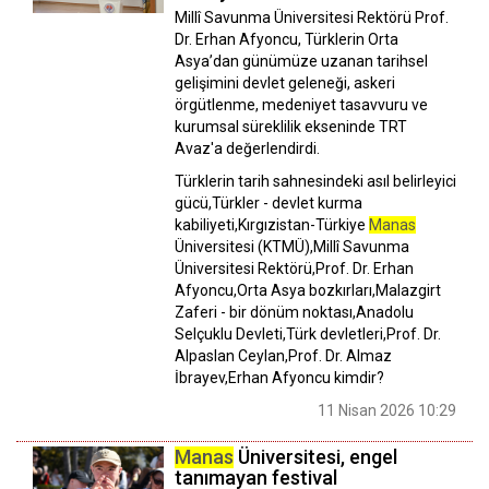
Millî Savunma Üniversitesi Rektörü Prof.
Dr. Erhan Afyoncu, Türklerin Orta
Asya’dan günümüze uzanan tarihsel
gelişimini devlet geleneği, askeri
örgütlenme, medeniyet tasavvuru ve
kurumsal süreklilik ekseninde TRT
Avaz'a değerlendirdi.
Türklerin tarih sahnesindeki asıl belirleyici
gücü,Türkler - devlet kurma
kabiliyeti,Kırgızistan-Türkiye
Manas
Üniversitesi (KTMÜ),Millî Savunma
Üniversitesi Rektörü,Prof. Dr. Erhan
Afyoncu,Orta Asya bozkırları,Malazgirt
Zaferi - bir dönüm noktası,Anadolu
Selçuklu Devleti,Türk devletleri,Prof. Dr.
Alpaslan Ceylan,Prof. Dr. Almaz
İbrayev,Erhan Afyoncu kimdir?
11 Nisan 2026 10:29
Manas
Üniversitesi, engel
tanımayan festival