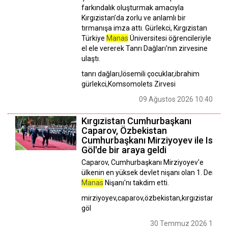
farkındalık oluşturmak amacıyla
Kırgızistan’da zorlu ve anlamlı bir
tırmanışa imza attı. Gürlekci, Kırgızistan
Türkiye
Manas
Üniversitesi öğrencileriyle
el ele vererek Tanrı Dağları'nın zirvesine
ulaştı.
tanrı dağları,lösemili çocuklar,ibrahim
gürlekci,Komsomolets Zirvesi
09 Ağustos 2026 10:40
Kırgızistan Cumhurbaşkanı
Caparov, Özbekistan
Cumhurbaşkanı Mirziyoyev ile Isık
Göl'de bir araya geldi
Caparov, Cumhurbaşkanı Mirziyoyev'e
ülkenin en yüksek devlet nişanı olan 1. Derece
Manas
Nişanı'nı takdim etti.
mirziyoyev,caparov,özbekistan,kırgızistan,ısık
göl
30 Temmuz 2026 17:11