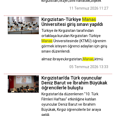
kırgızistan,tezjet,sivil havacılık,bişkek
11 Temmuz 2026 11:27
Kırgızistan-Türkiye
Manas
Üniversitesi giriş sınavı yapıldı
Türkiye ile Kırgızistan tarafından
ortaklaşa kurulan Kırgızistan-Türkiye
Manas
Üniversitesinde (KTMÜ) öğrenim
görmek isteyen öğrenci adayları için giriş
sınavı düzenlendi.
almaz ibrayev,kırgızistan,
Manas
,ktmü
05 Temmuz 2026 13:33
Kırgızistan'da Türk oyuncular
Deniz Barut ve İbrahim Büyükak
öğrencilerle buluştu
Kırgızistan'da düzenlenen "10. Türk
Filmleri Haftası" etkinliğine katılan
oyuncular Deniz Barut ve İbrahim
Büyükak, Kırgız öğrencilerle bir araya
geldi.