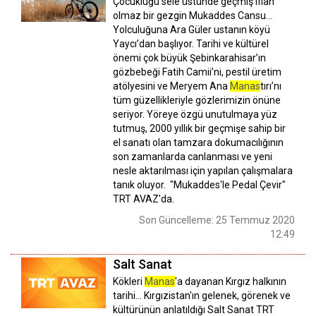
Çocukluğu sele üstünde geçmiş iflah
olmaz bir gezgin Mukaddes Cansu…
Yolculuğuna Ara Güler ustanın köyü
Yaycı’dan başlıyor. Tarihi ve kültürel
önemi çok büyük Şebinkarahisar’ın
gözbebeği Fatih Camii’ni, pestil üretim
atölyesini ve Meryem Ana
Manas
tırı’nı
tüm güzellikleriyle gözlerimizin önüne
seriyor. Yöreye özgü unutulmaya yüz
tutmuş, 2000 yıllık bir geçmişe sahip bir
el sanatı olan tamzara dokumacılığının
son zamanlarda canlanması ve yeni
nesle aktarılması için yapılan çalışmalara
tanık oluyor. "Mukaddes'le Pedal Çevir"
TRT AVAZ'da.
Son Güncelleme: 25 Temmuz 2020
12:49
Salt Sanat
Kökleri
Manas
'a dayanan Kırgız halkının
tarihi… Kırgızistan'ın gelenek, görenek ve
kültürünün anlatıldığı Salt Sanat TRT