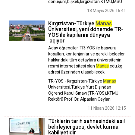
dönüşüm,bişkek,kırgızistan,KTMÜ,MSÜ
18 Mayıs 2026 16:41
Kırgızistan-Türkiye
Manas
Üniversitesi, yeni dönemde TR-
YÖS ile kapılarını dünyaya
açıyor
Aday öğrenciler, TR-YÖS ile başvuru
koşulları, kontenjanlar ve gerekli belgeler
hakkındaki tüm detaylara üniversitenin
resmi internet sitesi olan
Manas
.edu.kg
adresi üzerinden ulaşabilecek.
TR-YÖS - Kırgızistan-Türkiye
Manas
Üniversitesi,Türkiye Yurt Dışından
Öğrenci Kabul Sınavı (TR-YÖS),KTMÜ
Rektörü Prof. Dr. Alpaslan Ceylan
11 Nisan 2026 12:15
Türklerin tarih sahnesindeki asıl
belirleyici gücü, devlet kurma
kabiliyetidir