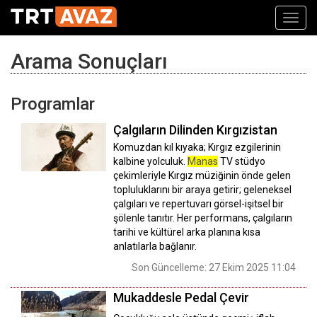
Toggl
navig
Arama Sonuçları
Programlar
Çalgıların Dilinden Kırgızistan
Komuzdan kıl kıyaka; Kırgız ezgilerinin
kalbine yolculuk.
Manas
TV stüdyo
çekimleriyle Kırgız müziğinin önde gelen
topluluklarını bir araya getirir; geleneksel
çalgıları ve repertuvarı görsel-işitsel bir
şölenle tanıtır. Her performans, çalgıların
tarihi ve kültürel arka planına kısa
anlatılarla bağlanır.
Son Güncelleme: 27 Ekim 2025 11:04
Mukaddesle Pedal Çevir