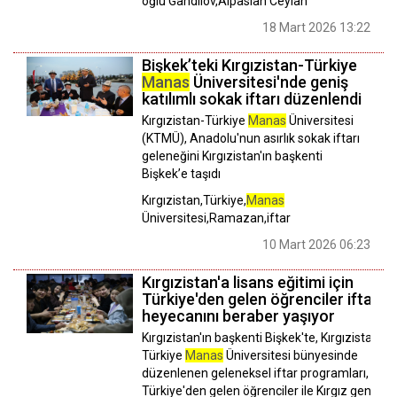
oğlu Gandilov,Alpaslan Ceylan
18 Mart 2026 13:22
Bişkek’teki Kırgızistan-Türkiye
Manas
Üniversitesi'nde geniş
katılımlı sokak iftarı düzenlendi
Kırgızistan-Türkiye
Manas
Üniversitesi
(KTMÜ), Anadolu'nun asırlık sokak iftarı
geleneğini Kırgızistan'ın başkenti
Bişkek’e taşıdı
Kırgızistan,Türkiye,
Manas
Üniversitesi,Ramazan,iftar
10 Mart 2026 06:23
Kırgızistan'a lisans eğitimi için
Türkiye'den gelen öğrenciler iftar
heyecanını beraber yaşıyor
Kırgızistan'ın başkenti Bişkek'te, Kırgızistan-
Türkiye
Manas
Üniversitesi bünyesinde
düzenlenen geleneksel iftar programları,
Türkiye'den gelen öğrenciler ile Kırgız gençleri