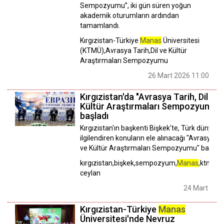
Sempozyumu”, iki gün süren yoğun
akademik oturumların ardından
tamamlandı.
Kırgızistan-Türkiye
Manas
Üniversitesi
(KTMÜ),Avrasya Tarih,Dil ve Kültür
Araştırmaları Sempozyumu
26 Mart 2026 11:00
Kırgızistan'da "Avrasya Tarih, Dil ve
Kültür Araştırmaları Sempozyumu"
başladı
Kırgızistan'ın başkenti Bişkek'te, Türk dünyasın
ilgilendiren konuların ele alınacağı "Avrasya Tar
ve Kültür Araştırmaları Sempozyumu" başladı
kırgızistan,bişkek,sempozyum,
Manas
,ktmü,a
ceylan
24 Mart 202
Kırgızistan-Türkiye
Manas
Üniversitesi'nde Nevruz