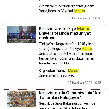
kırgızistan,türk filmleri haftası,Deniz
Barut,ibrahim Büyükak,
Manas
08 Haziran 2026 16:58
Kırgızistan-Türkiye
Manas
Üniversitesinde mezuniyet
coşkusu
Türkiye'nin Kırgızistan'da 1995 yılında
kurduğu Kırgızistan-Türkiye
Manas
Üniversitesinde (KTMÜ) eğitimlerini
tamamlayan öğrenciler, düzenlenen
törenle mezun oldu.
Kırgızistan-Türkiye
Manas
Üniversitesi,mezuniyet
07 Haziran 2026 10:58
Kırgızistan’da Osmaniye’nin "Ata
Tohumları Buluşuyor"
Gençlik ve Spor Bakanlığı bünyesinde
hayata geçirilen "Ata Tohumları