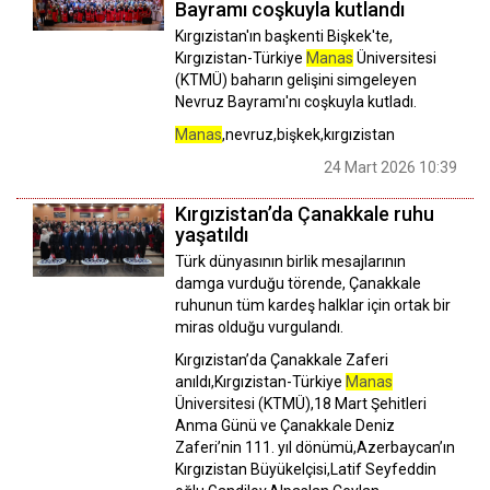
Bayramı coşkuyla kutlandı
Kırgızistan'ın başkenti Bişkek'te,
Kırgızistan-Türkiye
Manas
Üniversitesi
(KTMÜ) baharın gelişini simgeleyen
Nevruz Bayramı'nı coşkuyla kutladı.
Manas
,nevruz,bişkek,kırgızistan
24 Mart 2026 10:39
Kırgızistan’da Çanakkale ruhu
yaşatıldı
Türk dünyasının birlik mesajlarının
damga vurduğu törende, Çanakkale
ruhunun tüm kardeş halklar için ortak bir
miras olduğu vurgulandı.
Kırgızistan’da Çanakkale Zaferi
anıldı,Kırgızistan-Türkiye
Manas
Üniversitesi (KTMÜ),18 Mart Şehitleri
Anma Günü ve Çanakkale Deniz
Zaferi’nin 111. yıl dönümü,Azerbaycan’ın
Kırgızistan Büyükelçisi,Latif Seyfeddin