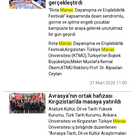
gerçekleştirdi
“Rota
Manas
: Dayanışma ve Erişilebilirlik
Festivali” kapsamında down sendromlu,
görme ve işitme engelli çocuklar
kampüste bir araya gelerek unutulmaz
bir gün geçirdi.
Rota
Manas
: Dayanışma ve Erişilebilirlik
Festivali,Kırgızistan-Türkiye
Manas
Üniversitesi (KTMÜ),Türkiye’nin Bişkek
Büyükelçisi,Mekin Mustafa Kemal
Ökem,KTMÜ Rektörü Prof. Dr. Alpaslan
Ceylan
31 Mart 2026 11:00
Avrasya’nın ortak hafızası
Kırgızistan’da masaya yatırıldı
Atatürk Kültür, Dil ve Tarih Yüksek
Kurumu, Türk Tarih Kurumu, Ankara
Üniversitesi ve Kırgızistan Türkiye
Manas
Üniversitesi iş birliğinde düzenlenen
“Avrasya Tarih, Dil ve Kültür Araştırmaları