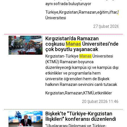
aynı sofrada buluşturuyor
Türkiye,Kırgızistan,Ramazan,eğitim,iftar,
Man
Üniversitesi
27 Şubat 2026 14:
Kırgızistan'da Ramazan
coşkusu
Manas
Üniversitesi'nde
çok boyutlu yaşanacak
Kırgızistan-Türkiye
Manas
Üniversitesi
(KTMÜ) Ramazan boyunca
düzenleyeceği kampüs içi ve kampüs dışı
etkinlikler ve programlarla hem
üniversite öğrencileri hem de Bişkek
halkının Ramazan sevincini canlı tutacak
Kırgızistan,Ramazan,KTMÜ,etkinlikler
20 Şubat 2026 11:46
Bişkek'te "Türkiye-Kırgızistan
İlişkileri" konferansı düzenlendi
"Uluslararası Diplomasi ve Türkiye-