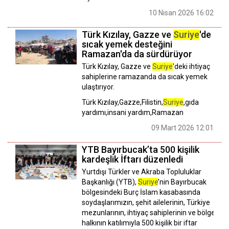
10 Nisan 2026 16:02
Türk Kızılay, Gazze ve
Suriye
'de
sıcak yemek desteğini
Ramazan'da da sürdürüyor
Türk Kızılay, Gazze ve
Suriye
'deki ihtiyaç
sahiplerine ramazanda da sıcak yemek
ulaştırıyor.
Türk Kızılay,Gazze,Filistin,
Suriye
,gıda
yardımı,insani yardım,Ramazan
09 Mart 2026 12:01
YTB Bayırbucak’ta 500 kişilik
kardeşlik İftarı düzenledi
Yurtdışı Türkler ve Akraba Topluluklar
Başkanlığı (YTB),
Suriye
’nin Bayırbucak
bölgesindeki Burç İslam kasabasında
soydaşlarımızın, şehit ailelerinin, Türkiye
mezunlarının, ihtiyaç sahiplerinin ve bölge
halkının katılımıyla 500 kişilik bir iftar