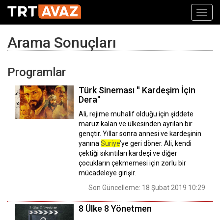
Toggl
navig
Arama Sonuçları
Programlar
Türk Sineması '' Kardeşim İçin
Dera''
Ali, rejime muhalif olduğu için şiddete
maruz kalan ve ülkesinden ayrılan bir
gençtir. Yıllar sonra annesi ve kardeşinin
yanına
Suriye
’ye geri döner. Ali, kendi
çektiği sıkıntıları kardeşi ve diğer
çocukların çekmemesi için zorlu bir
mücadeleye girişir.
Son Güncelleme: 18 Şubat 2019 10:29
8 Ülke 8 Yönetmen