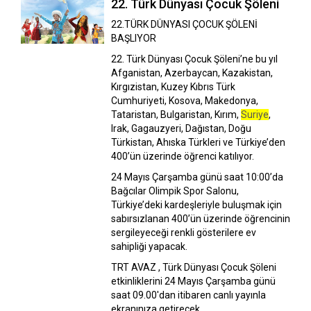
22. Türk Dünyası Çocuk Şöleni
22.TÜRK DÜNYASI ÇOCUK ŞÖLENİ
BAŞLIYOR
22. Türk Dünyası Çocuk Şöleni’ne bu yıl
Afganistan, Azerbaycan, Kazakistan,
Kırgızistan, Kuzey Kıbrıs Türk
Cumhuriyeti, Kosova, Makedonya,
Tataristan, Bulgaristan, Kırım,
Suriye
,
Irak, Gagauzyeri, Dağıstan, Doğu
Türkistan, Ahıska Türkleri ve Türkiye’den
400’ün üzerinde öğ­renci katılıyor.
24 Mayıs Çarşamba günü saat 10:00’da
Bağcılar Olimpik Spor Salonu,
Türkiye’deki kardeşleriyle buluşmak için
sabırsızlanan 400’ün üzerinde öğrencinin
sergileyeceği renkli gösterilere ev
sahipliği yapacak.
TRT AVAZ , Türk Dünyası Çocuk Şöleni
etkinliklerini 24 Mayıs Çarşamba günü
saat 09.00'dan itibaren canlı yayınla
ekranınıza getirecek.