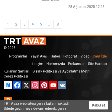
28 Ağustos 2025 12:46
1
2
3
4
5
...
8
© 2026
Programlar
Yayın Akışı
Haber
Fotoğraf
Video
Canlı İzle
İletişim
Hakkımızda
Frekanslar
Site Haritası
Kullanım Şartları
Gizlilik Politikası ve Aydınlatma Metni
Çerez Politikası
Facebook
X
Instagram
Pinterest
YouTube
VK
Odnoklassniki
TRT Avaz web sitesi çerez kullanmaktadır.
Kabul et
Sitede gezinmeye devam ederek, çerez