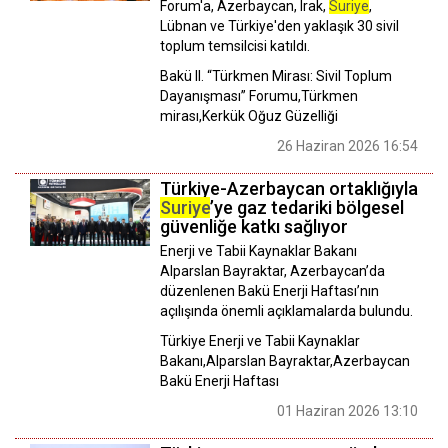
Forum'a, Azerbaycan, Irak,
Suriye
,
Lübnan ve Türkiye'den yaklaşık 30 sivil
toplum temsilcisi katıldı.
Bakü II. “Türkmen Mirası: Sivil Toplum
Dayanışması” Forumu,Türkmen
mirası,Kerkük Oğuz Güzelliği
26 Haziran 2026 16:54
Türkiye-Azerbaycan ortaklığıyla
Suriye
’ye gaz tedariki bölgesel
güvenliğe katkı sağlıyor
Enerji ve Tabii Kaynaklar Bakanı
Alparslan Bayraktar, Azerbaycan’da
düzenlenen Bakü Enerji Haftası’nın
açılışında önemli açıklamalarda bulundu.
Türkiye Enerji ve Tabii Kaynaklar
Bakanı,Alparslan Bayraktar,Azerbaycan
Bakü Enerji Haftası
01 Haziran 2026 13:10