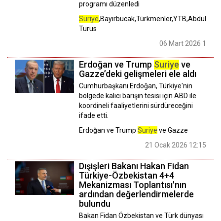
programı düzenledi
Suriye
,Bayırbucak,Türkmenler,YTB,Abdulhadi
Turus
06 Mart 2026 16:02
Erdoğan ve Trump
Suriye
ve
Gazze’deki gelişmeleri ele aldı
Cumhurbaşkanı Erdoğan, Türkiye'nin
bölgede kalıcı barışın tesisi için ABD ile
koordineli faaliyetlerini sürdüreceğini
ifade etti.
Erdoğan ve Trump
Suriye
ve Gazze
21 Ocak 2026 12:15
Dışişleri Bakanı Hakan Fidan
Türkiye-Özbekistan 4+4
Mekanizması Toplantısı'nın
ardından değerlendirmelerde
bulundu
Bakan Fidan Özbekistan ve Türk dünyası