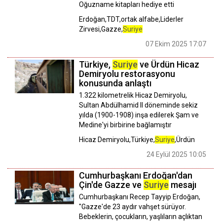
Oğuzname kitapları hediye etti
Erdoğan,TDT,ortak alfabe,Liderler
Zirvesi,Gazze,
Suriye
07 Ekim 2025 17:07
Türkiye,
Suriye
ve Ürdün Hicaz
Demiryolu restorasyonu
konusunda anlaştı
1.322 kilometrelik Hicaz Demiryolu,
Sultan Abdülhamid II döneminde sekiz
yılda (1900-1908) inşa edilerek Şam ve
Medine'yi birbirine bağlamıştır
Hicaz Demiryolu,Türkiye,
Suriye
,Ürdün
24 Eylül 2025 10:05
Cumhurbaşkanı Erdoğan'dan
Çin'de Gazze ve
Suriye
mesajı
Cumhurbaşkanı Recep Tayyip Erdoğan,
"Gazze'de 23 aydır vahşet sürüyor.
Bebeklerin, çocukların, yaşlıların açlıktan