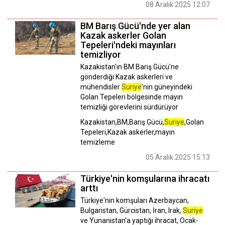
08 Aralık 2025 12:07
BM Barış Gücü'nde yer alan
Kazak askerler Golan
Tepeleri'ndeki mayınları
temizliyor
Kazakistan'ın BM Barış Gücü'ne
gönderdiği Kazak askerleri ve
mühendisler
Suriye
'nin güneyindeki
Golan Tepeleri bölgesinde mayın
temizliği görevlerini sürdürüyor
Kazakistan,BM,Barış Gücü,
Suriye
,Golan
Tepeleri,Kazak askerler,mayın
temizleme
05 Aralık 2025 15:13
Türkiye'nin komşularına ihracatı
arttı
​​​​​​​Türkiye'nin komşuları Azerbaycan,
Bulgaristan, Gürcistan, İran, Irak,
Suriye
ve Yunanistan'a yaptığı ihracat, Ocak-