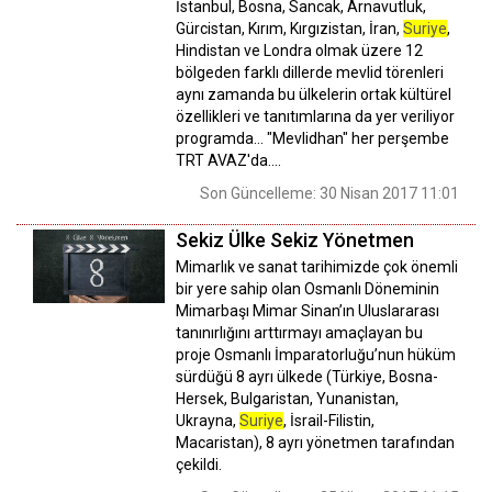
İstanbul, Bosna, Sancak, Arnavutluk,
Gürcistan, Kırım, Kırgızistan, İran,
Suriye
,
Hindistan ve Londra olmak üzere 12
bölgeden farklı dillerde mevlid törenleri
aynı zamanda bu ülkelerin ortak kültürel
özellikleri ve tanıtımlarına da yer veriliyor
programda... "Mevlidhan" her perşembe
TRT AVAZ'da....
Son Güncelleme: 30 Nisan 2017 11:01
Sekiz Ülke Sekiz Yönetmen
Mimarlık ve sanat tarihimizde çok önemli
bir yere sahip olan Osmanlı Döneminin
Mimarbaşı Mimar Sinan’ın Uluslararası
tanınırlığını arttırmayı amaçlayan bu
proje Osmanlı İmparatorluğu’nun hüküm
sürdüğü 8 ayrı ülkede (Türkiye, Bosna-
Hersek, Bulgaristan, Yunanistan,
Ukrayna,
Suriye
, İsrail-Filistin,
Macaristan), 8 ayrı yönetmen tarafından
çekildi.