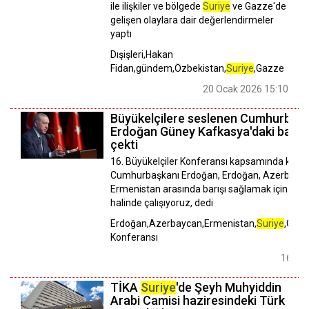
ile ilişkiler ve bölgede
Suriye
ve Gazze'de
gelişen olaylara dair değerlendirmeler
yaptı
Dışişleri,Hakan
Fidan,gündem,Özbekistan,
Suriye
,Gazze
20 Ocak 2026 15:10
Büyükelçilere seslenen Cumhurbaşk
Erdoğan Güney Kafkasya'daki barışa
çekti
16. Büyükelçiler Konferansı kapsamında konu
Cumhurbaşkanı Erdoğan, Erdoğan, Azerbayca
Ermenistan arasında barışı sağlamak için bir
halinde çalışıyoruz, dedi
Erdoğan,Azerbaycan,Ermenistan,
Suriye
,Gazz
Konferansı
16 Ara
TİKA
Suriye
'de Şeyh Muhyiddin
Arabi Camisi haziresindeki Türk