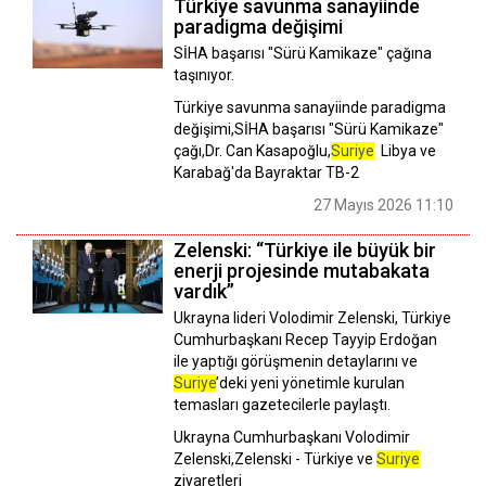
Türkiye savunma sanayiinde
paradigma değişimi
SİHA başarısı "Sürü Kamikaze" çağına
taşınıyor.
Türkiye savunma sanayiinde paradigma
değişimi,SİHA başarısı "Sürü Kamikaze"
çağı,Dr. Can Kasapoğlu,
Suriye
Libya ve
Karabağ'da Bayraktar TB-2
27 Mayıs 2026 11:10
Zelenski: “Türkiye ile büyük bir
enerji projesinde mutabakata
vardık”
Ukrayna lideri Volodimir Zelenski, Türkiye
Cumhurbaşkanı Recep Tayyip Erdoğan
ile yaptığı görüşmenin detaylarını ve
Suriye
’deki yeni yönetimle kurulan
temasları gazetecilerle paylaştı.
Ukrayna Cumhurbaşkanı Volodimir
Zelenski,Zelenski - Türkiye ve
Suriye
ziyaretleri