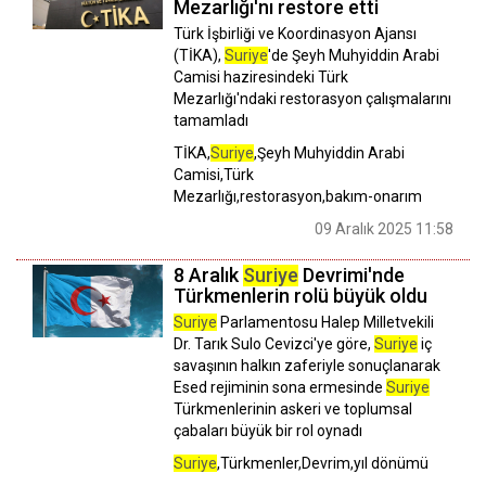
Mezarlığı'nı restore etti
Türk İşbirliği ve Koordinasyon Ajansı
(TİKA),
Suriye
'de Şeyh Muhyiddin Arabi
Camisi haziresindeki Türk
Mezarlığı'ndaki restorasyon çalışmalarını
tamamladı
TİKA,
Suriye
,Şeyh Muhyiddin Arabi
Camisi,Türk
Mezarlığı,restorasyon,bakım-onarım
09 Aralık 2025 11:58
8 Aralık
Suriye
Devrimi'nde
Türkmenlerin rolü büyük oldu
Suriye
Parlamentosu Halep Milletvekili
Dr. Tarık Sulo Cevizci'ye göre,
Suriye
iç
savaşının halkın zaferiyle sonuçlanarak
Esed rejiminin sona ermesinde
Suriye
Türkmenlerinin askeri ve toplumsal
çabaları büyük bir rol oynadı
Suriye
,Türkmenler,Devrim,yıl dönümü