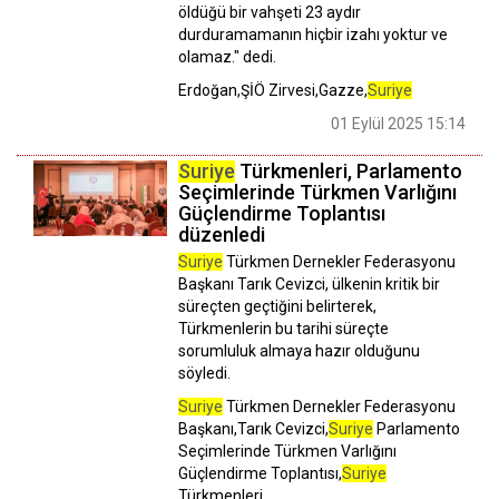
öldüğü bir vahşeti 23 aydır
durduramamanın hiçbir izahı yoktur ve
olamaz." dedi.
Erdoğan,ŞİÖ Zirvesi,Gazze,
Suriye
01 Eylül 2025 15:14
Suriye
Türkmenleri, Parlamento
Seçimlerinde Türkmen Varlığını
Güçlendirme Toplantısı
düzenledi
Suriye
Türkmen Dernekler Federasyonu
Başkanı Tarık Cevizci, ülkenin kritik bir
süreçten geçtiğini belirterek,
Türkmenlerin bu tarihi süreçte
sorumluluk almaya hazır olduğunu
söyledi.
Suriye
Türkmen Dernekler Federasyonu
Başkanı,Tarık Cevizci,
Suriye
Parlamento
Seçimlerinde Türkmen Varlığını
Güçlendirme Toplantısı,
Suriye
Türkmenleri