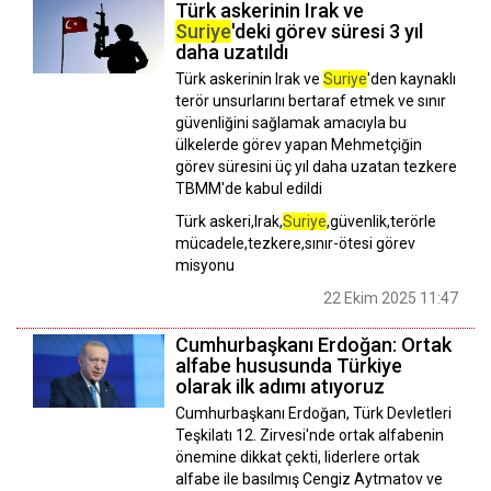
Türk askerinin Irak ve
Suriye
'deki görev süresi 3 yıl
daha uzatıldı
Türk askerinin Irak ve
Suriye
'den kaynaklı
terör unsurlarını bertaraf etmek ve sınır
güvenliğini sağlamak amacıyla bu
ülkelerde görev yapan Mehmetçiğin
görev süresini üç yıl daha uzatan tezkere
TBMM'de kabul edildi
Türk askeri,Irak,
Suriye
,güvenlik,terörle
mücadele,tezkere,sınır-ötesi görev
misyonu
22 Ekim 2025 11:47
Cumhurbaşkanı Erdoğan: Ortak
alfabe hususunda Türkiye
olarak ilk adımı atıyoruz
Cumhurbaşkanı Erdoğan, Türk Devletleri
Teşkilatı 12. Zirvesi'nde ortak alfabenin
önemine dikkat çekti, liderlere ortak
alfabe ile basılmış Cengiz Aytmatov ve