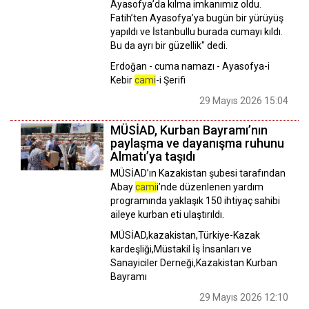
Ayasofya’da kılma imkanımız oldu.
Fatih’ten Ayasofya’ya bugün bir yürüyüş
yapıldı ve İstanbullu burada cumayı kıldı.
Bu da ayrı bir güzellik" dedi.
Erdoğan - cuma namazı - Ayasofya-i
Kebir
cami
-i Şerifi
29 Mayıs 2026 15:04
MÜSİAD, Kurban Bayramı’nın
paylaşma ve dayanışma ruhunu
Almatı’ya taşıdı
MÜSİAD’ın Kazakistan şubesi tarafından
Abay
cami
i’nde düzenlenen yardım
programında yaklaşık 150 ihtiyaç sahibi
aileye kurban eti ulaştırıldı.
MÜSİAD,kazakistan,Türkiye-Kazak
kardeşliği,Müstakil İş İnsanları ve
Sanayiciler Derneği,Kazakistan Kurban
Bayramı
29 Mayıs 2026 12:10