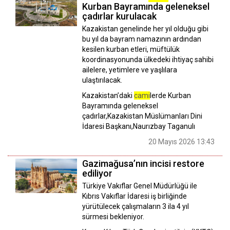
Kurban Bayramında geleneksel
çadırlar kurulacak
Kazakistan genelinde her yıl olduğu gibi
bu yıl da bayram namazının ardından
kesilen kurban etleri, müftülük
koordinasyonunda ülkedeki ihtiyaç sahibi
ailelere, yetimlere ve yaşlılara
ulaştırılacak.
Kazakistan’daki
cami
lerde Kurban
Bayramında geleneksel
çadırlar,Kazakistan Müslümanları Dini
İdaresi Başkanı,Naurızbay Taganulı
20 Mayıs 2026 13:43
Gazimağusa’nın incisi restore
ediliyor
Türkiye Vakıflar Genel Müdürlüğü ile
Kıbrıs Vakıflar İdaresi iş birliğinde
yürütülecek çalışmaların 3 ila 4 yıl
sürmesi bekleniyor.