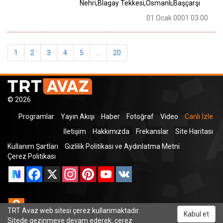
Nehri,Blagay Tekkesi,Osmanlı,Başçarşı
01 Ocak 0001 03:00
1
2
3
4
5
...
20
© 2026
Programlar
Yayın Akışı
Haber
Fotoğraf
Video
Canlı İzle
İletişim
Hakkımızda
Frekanslar
Site Haritası
Kullanım Şartları
Gizlilik Politikası ve Aydınlatma Metni
Çerez Politikası
Facebook
X
Instagram
Pinterest
YouTube
VK
Odnoklassniki
TRT Avaz web sitesi çerez kullanmaktadır.
Kabul et
Sitede gezinmeye devam ederek, çerez