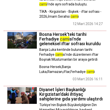
cami
i’nde aynı sofrada buluştu.
TİKA - Kırgızistan - Bişkek - iftar sofrası -
2026,İmam Serahsi
cami
i
12 Mart 2026 14:27
Bosna Hersek'teki tarihi
Ferhadiye
cami
si'nde
geleneksel iftar sofrası kuruldu
Banja Luka kentinde bulunan tarihi
Ferhadiye
cami
si'nde düzenlenen iftar
Boşnak Müslümanları bir araya getirdi
Bosna-Hersek,Banja
Luka,Ramazan,iftar,Ferhadiye
cami
i
03 Mart 2026 16:11
Diyanet İşleri Başkanlığı
Kırgızistan'daki ihtiyaç
sahiplerine gıda yardımı ulaştırdı
Türkiye'nin Bişkek Büyükelçiliğinin Din
Hizmetleri Müşavirliğince, başkent