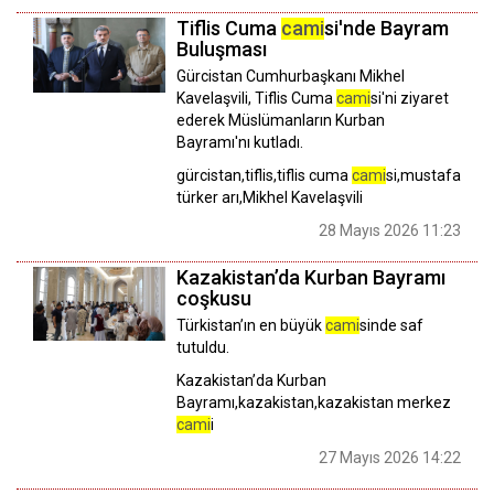
Tiflis Cuma
cami
si'nde Bayram
Buluşması
Gürcistan Cumhurbaşkanı Mikhel
Kavelaşvili, Tiflis Cuma
cami
si'ni ziyaret
ederek Müslümanların Kurban
Bayramı'nı kutladı.
gürcistan,tiflis,tiflis cuma
cami
si,mustafa
türker arı,Mikhel Kavelaşvili
28 Mayıs 2026 11:23
Kazakistan’da Kurban Bayramı
coşkusu
​​​​​​​Türkistan’ın en büyük
cami
sinde saf
tutuldu.
Kazakistan’da Kurban
Bayramı,kazakistan,kazakistan merkez
cami
i
27 Mayıs 2026 14:22