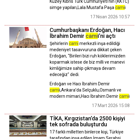
Kuzey Kıbrıs Türk Cumhuriyeti’nin (KKTC)
simge yapıları,Lala Mustafa Paşa
cami
i
17 Nisan 2026 10:57
Cumhurbaşkanı Erdoğan, Hacı
İbrahim Demir
cami
i’ni açtı
Şehirlerin
cami
merkezli inşa edildiği
medeniyet tasavvuruna dikkat çeken
Erdoğan, "Birileri bizi ruh köklerimizden
koparmak istese de biz milli ve manevi
kimliğimize sahip çıkmaya devam
edeceğiz" dedi.
Erdoğan ve Hacı İbrahim Demir
cami
i,Ankara’da Selçuklu,Osmanlı ve
modern mimari,Hacı İbrahim Demir
cami
i
17 Mart 2026 15:08
TİKA, Kırgızistan’da 2500 kişiyi
tek sofrada buluşturdu
17 farklı milletten binlerce kişi, Türkiye
tarafından inşa edilen İmam Serahsi