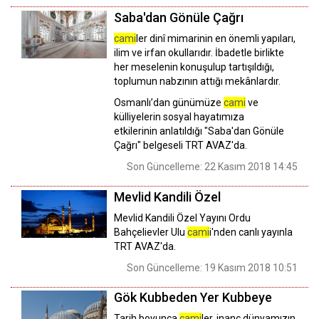
Saba'dan Gönüle Çağrı
cami
ler dinî mimarinin en önemli yapıları,
ilim ve irfan okullarıdır. İbadetle birlikte
her meselenin konuşulup tartışıldığı,
toplumun nabzının attığı mekânlardır.
Osmanlı’dan günümüze
cami
ve
külliyelerin sosyal hayatımıza
etkilerinin anlatıldığı "Saba'dan Gönüle
Çağrı" belgeseli TRT AVAZ'da.
Son Güncelleme: 22 Kasım 2018 14:45
Mevlid Kandili Özel
Mevlid Kandili Özel Yayını Ordu
Bahçelievler Ulu
cami
i'nden canlı yayınla
TRT AVAZ'da.
Son Güncelleme: 19 Kasım 2018 10:51
Gök Kubbeden Yer Kubbeye
Tarih boyunca
cami
ler, inanç dünyamızın