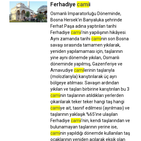
Ferhadiye
cami
i
Osmanlı İmparatorluğu Döneminde,
Bosna Hersek’in Banyaluka şehrinde
Ferhat Paşa adına yaptırılan tarihi
Ferhadiye
cami
i’nin yapılışının hikâyesi.
Aynı zamanda tarihi
cami
nin son Bosna
savaşı sırasında tamamen yıkılarak,
yeniden yapılamaması için, taşlarının
yine aynı dönemde yıkılan, Osmanlı
döneminde yapılmış, Gazenferiye ve
Arnavudiye
cami
lerinin taşlarıyla
(molozlarıyla) karıştırılarak üç ayrı
bölgeye atılması. Savaşın ardından
yıkılan ve taşları birbirine karıştırılan bu 3
cami
nin taşlarının atıldıkları yerlerden
çıkarılarak teker teker hangi taş hangi
cami
ye ait, tasnif edilmesi (ayrılması) ve
taşlarının yaklaşık %65’ine ulaşılan
Ferhadiye
cami
i’nin, kendi taşlarından ve
bulunamayan taşlarının yerine ise,
cami
nin yapıldığı dönemde kullanılan taş
ocaklarının yeniden açılarak eksik olan