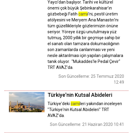
Yaycı’dan başlıyor. Tarihi ve kültürel
önemi çok büyük Şebinkarahisar’ın
gözbebeği Fatih
cami
i’ni, pestil üretim
atölyesini ve Meryem Ana Manastırı’nı
tüm güzellikleriyle gözlerimizin önüne
seriyor. Yöreye özgü unutulmaya yüz
tutmuş, 2000 yıllık bir geçmişe sahip bir
el sanatı olan tamzara dokumacılığının
son zamanlarda canlanması ve yeni
nesle aktarılması için yapılan çalışmalara
tanık oluyor. "Mukaddes'le Pedal Çevir"
TRT AVAZ'da.
Son Güncelleme: 25 Temmuz 2020
12:49
Türkiye'nin Kutsal Abideleri
Türkiye'deki
cami
leri yakından inceleyen
"Türkiye'nin Kutsal Abideleri" TRT
AVAZ'da.
Son Güncelleme: 21 Haziran 2020 10:41