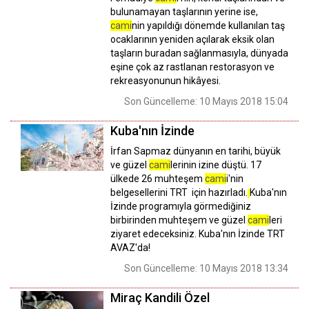
bulunamayan taşlarının yerine ise,
cami
nin yapıldığı dönemde kullanılan taş
ocaklarının yeniden açılarak eksik olan
taşların buradan sağlanmasıyla, dünyada
eşine çok az rastlanan restorasyon ve
rekreasyonunun hikâyesi.
Son Güncelleme: 10 Mayıs 2018 15:04
Kuba'nın İzinde
İrfan Sapmaz dünyanın en tarihi, büyük
ve güzel
cami
lerinin izine düştü. 17
ülkede 26 muhteşem
cami
i'nin
belgesellerini TRT için hazırladı.
Kuba'nın
İzinde programıyla görmediğiniz
birbirinden muhteşem ve güzel
cami
leri
ziyaret edeceksiniz. Kuba'nın İzinde TRT
AVAZ'da!
Son Güncelleme: 10 Mayıs 2018 13:34
Miraç Kandili Özel