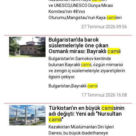
ve UNESCO,UNESCO Dünya Mirası
Komitesi’nin 48’inci
Oturumu,Mangistau’nun Kaya
cami
leri
27 Temmuz 2026 09:56
Bulgaristan'da barok
süslemeleriyle öne çıkan
Osmanlı mirası: Bayraklı
cami
i
Bulgaristan'ın Samokov kentinde
bulunan Bayraklı
cami
i, özgün mimarisi
ve zengin iç süslemeleriyle ziyaretçilerin
ilgisini çekiyor.
Bulgaristan,Bayraklı
cami
i
17 Temmuz 2026 16:08
Türkistan'ın en büyük
cami
sinin
adı değişti: Yeni adı "Nursultan
cami
i"
Kazakistan Müslümanları Din İşleri
Dairesi, bu büyük ibadethaneye