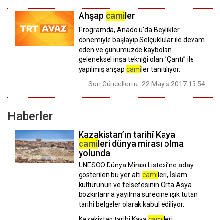
Ahşap
cami
ler
Programda, Anadolu'da Beylikler
dönemiyle başlayıp Selçuklular ile devam
eden ve günümüzde kaybolan
geleneksel inşa tekniği olan ”Çantı” ile
yapılmış ahşap
cami
ler tanıtılıyor.
Son Güncelleme: 22 Mayıs 2017 15:54
Haberler
Kazakistan’ın tarihî Kaya
cami
leri dünya mirası olma
yolunda
UNESCO Dünya Mirası Listesi’ne aday
gösterilen bu yer altı
cami
leri, İslam
kültürünün ve felsefesinin Orta Asya
bozkırlarına yayılma sürecine ışık tutan
tarihî belgeler olarak kabul ediliyor.
Kazakistan tarihî Kaya
cami
leri