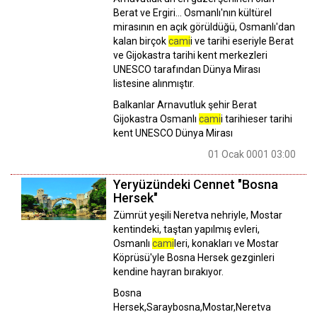
Berat ve Ergiri… Osmanlı'nın kültürel
mirasının en açık görüldüğü, Osmanlı'dan
kalan birçok
cami
i ve tarihi eseriyle Berat
ve Gijokastra tarihi kent merkezleri
UNESCO tarafından Dünya Mirası
listesine alınmıştır.
Balkanlar Arnavutluk şehir Berat
Gijokastra Osmanlı
cami
i tarihieser tarihi
kent UNESCO Dünya Mirası
01 Ocak 0001 03:00
Yeryüzündeki Cennet "Bosna
Hersek"
Zümrüt yeşili Neretva nehriyle, Mostar
kentindeki, taştan yapılmış evleri,
Osmanlı
cami
leri, konakları ve Mostar
Köprüsü'yle Bosna Hersek gezginleri
kendine hayran bırakıyor.
Bosna
Hersek,Saraybosna,Mostar,Neretva