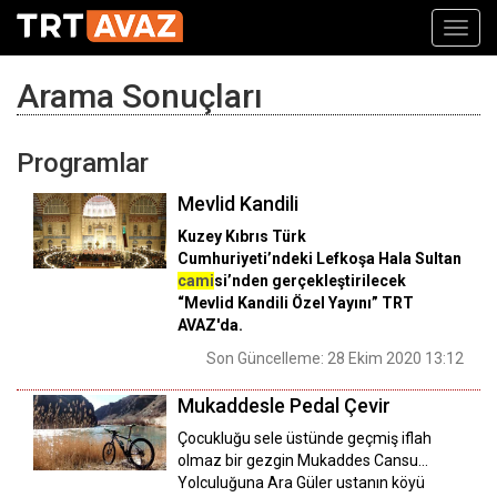
Toggl
navig
Arama Sonuçları
Programlar
Mevlid Kandili
Kuzey Kıbrıs Türk
Cumhuriyeti’ndeki Lefkoşa Hala Sultan
cami
si’nden gerçekleştirilecek
“Mevlid Kandili Özel Yayını” TRT
AVAZ'da.
Son Güncelleme: 28 Ekim 2020 13:12
Mukaddesle Pedal Çevir
Çocukluğu sele üstünde geçmiş iflah
olmaz bir gezgin Mukaddes Cansu…
Yolculuğuna Ara Güler ustanın köyü