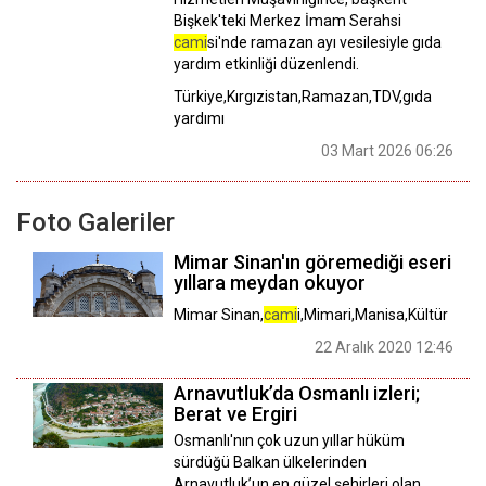
Bişkek'teki Merkez İmam Serahsi
cami
si'nde ramazan ayı vesilesiyle gıda
yardım etkinliği düzenlendi.
Türkiye,Kırgızistan,Ramazan,TDV,gıda
yardımı
03 Mart 2026 06:26
Foto Galeriler
Mimar Sinan'ın göremediği eseri
yıllara meydan okuyor
Mimar Sinan,
cami
i,Mimari,Manisa,Kültür
22 Aralık 2020 12:46
Arnavutluk’da Osmanlı izleri;
Berat ve Ergiri
Osmanlı'nın çok uzun yıllar hüküm
sürdüğü Balkan ülkelerinden
Arnavutluk’un en güzel şehirleri olan