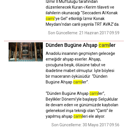
İzmir İl Müftülüğü tarafından
düzenlenecek Kuran-ı Kerim tilaveti ve
ilahilerin okunacağı "Seccadeni Al Konak
cami
'ye Gel" etkinliği İzmir Konak
Meydanı'ndan canlı yayınla TRT AVAZ'da.
Son Güncelleme: 21 Haziran 2017 09:59
Dünden Bugüne Ahşap
cami
ler
Anadolu insanının geçmişten geleceğe
emeğidir ahşap eserler. Ahşap,
çocuğuna beşik, ölüsüne tabut ve
ibadetine mabet olmuştur. İşte böylesi
bir maceranın öyküsüdür “Dünden
Bugüne Ahşap
cami
ler”.
“Dünden Bugüne Ahşap
cami
ler”,
Beylikler Dönemi’yle başlayıp Selçuklular
ile devam eden ve günümüzde kaybolan
geleneksel inşa tekniği olan ”Çantı” ile
yapılmış ahşap
cami
leri ele alıyor.
Son Güncelleme: 30 Mayıs 2017 09:56