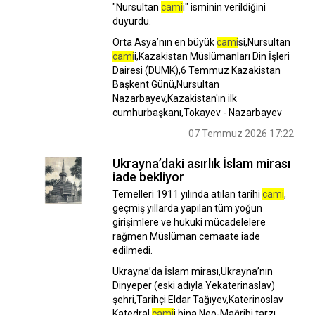
"Nursultan
cami
i" isminin verildiğini
duyurdu.
Orta Asya’nın en büyük
cami
si,Nursultan
cami
i,Kazakistan Müslümanları Din İşleri
Dairesi (DUMK),6 Temmuz Kazakistan
Başkent Günü,Nursultan
Nazarbayev,Kazakistan'ın ilk
cumhurbaşkanı,Tokayev - Nazarbayev
07 Temmuz 2026 17:22
Ukrayna’daki asırlık İslam mirası
iade bekliyor
Temelleri 1911 yılında atılan tarihi
cami
,
geçmiş yıllarda yapılan tüm yoğun
girişimlere ve hukuki mücadelelere
rağmen Müslüman cemaate iade
edilmedi.
Ukrayna’da İslam mirası,Ukrayna’nın
Dinyeper (eski adıyla Yekaterinaslav)
şehri,Tarihçi Eldar Tağıyev,Katerinoslav
Katedral
cami
i,bina Neo-Mağribi tarzı