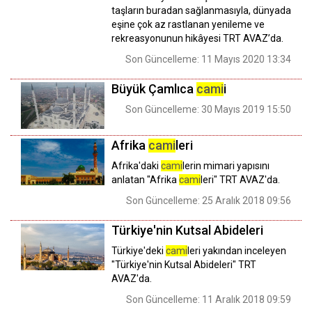
taşların buradan sağlanmasıyla, dünyada
eşine çok az rastlanan yenileme ve
rekreasyonunun hikâyesi TRT AVAZ’da.
Son Güncelleme: 11 Mayıs 2020 13:34
Büyük Çamlıca
cami
i
Son Güncelleme: 30 Mayıs 2019 15:50
Afrika
cami
leri
Afrika'daki
cami
lerin mimari yapısını
anlatan "Afrika
cami
leri" TRT AVAZ'da.
Son Güncelleme: 25 Aralık 2018 09:56
Türkiye'nin Kutsal Abideleri
Türkiye'deki
cami
leri yakından inceleyen
"Türkiye'nin Kutsal Abideleri" TRT
AVAZ'da.
Son Güncelleme: 11 Aralık 2018 09:59