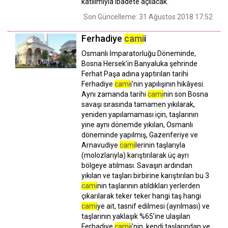
katılımıyla ibadete açılacak.
Son Güncelleme: 31 Ağustos 2018 17:52
Ferhadiye
cami
i
Osmanlı İmparatorluğu Döneminde,
Bosna Hersek’in Banyaluka şehrinde
Ferhat Paşa adına yaptırılan tarihi
Ferhadiye
cami
i’nin yapılışının hikâyesi.
Aynı zamanda tarihi
cami
nin son Bosna
savaşı sırasında tamamen yıkılarak,
yeniden yapılamaması için, taşlarının
yine aynı dönemde yıkılan, Osmanlı
döneminde yapılmış, Gazenferiye ve
Arnavudiye
cami
lerinin taşlarıyla
(molozlarıyla) karıştırılarak üç ayrı
bölgeye atılması. Savaşın ardından
yıkılan ve taşları birbirine karıştırılan bu 3
cami
nin taşlarının atıldıkları yerlerden
çıkarılarak teker teker hangi taş hangi
cami
ye ait, tasnif edilmesi (ayrılması) ve
taşlarının yaklaşık %65’ine ulaşılan
Ferhadiye
cami
i’nin, kendi taşlarından ve