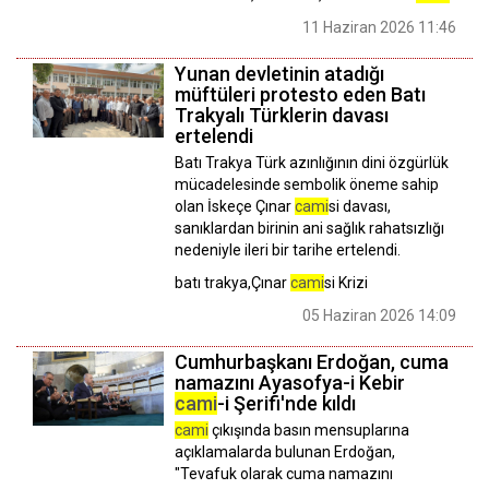
11 Haziran 2026 11:46
Yunan devletinin atadığı
müftüleri protesto eden Batı
Trakyalı Türklerin davası
ertelendi
Batı Trakya Türk azınlığının dini özgürlük
mücadelesinde sembolik öneme sahip
olan İskeçe Çınar
cami
si davası,
sanıklardan birinin ani sağlık rahatsızlığı
nedeniyle ileri bir tarihe ertelendi.
batı trakya,Çınar
cami
si Krizi
05 Haziran 2026 14:09
Cumhurbaşkanı Erdoğan, cuma
namazını Ayasofya-i Kebir
cami
-i Şerifi'nde kıldı
cami
çıkışında basın mensuplarına
açıklamalarda bulunan Erdoğan,
"Tevafuk olarak cuma namazını