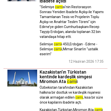
ibadete açıldı
"Selimiye
cami
si'nin Restorasyon
Sonrası Yeniden İbadete Açılışı ile Yapımı
Tamamlanan Tesis ve Projelerin Toplu
Açılışı ve Anahtar Teslim Töreni" için
Edirne’ye giden Cumhurbaşkanı Recep
Tayyip Erdoğan, alanda toplanan 32 bin
vatandaşa hitap etti.
Selimiye
cami
i 450,Erdoğan - Edirne -
Selimiye
cami
i,Mimar Sinan’ın "ustalık
eserim"
12 Haziran 2026 17:35
Kazakistan’ın Türkistan
kentinde kardeşlik simgesi
Miromon Ata
cami
i
Özbekistan tarafından Kazakistan
halkına bir dostluk ve kardeşlik nişanesi
olarak armağan edilen
cami
, kısa bir süre
önce kapılarını ibadete açtı.
Kazakistan,Türkistan,Miromon Ata
cami
i