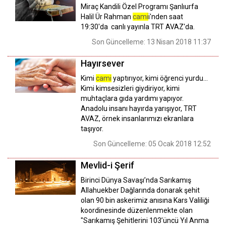
Miraç Kandili Özel Programı Şanlıurfa
Halil Ür Rahman
cami
i'nden saat
19:30'da canlı yayınla TRT AVAZ'da.
Son Güncelleme: 13 Nisan 2018 11:37
Hayırsever
Kimi
cami
yaptırıyor, kimi öğrenci yurdu...
Kimi kimsesizleri giydiriyor, kimi
muhtaçlara gıda yardımı yapıyor.
Anadolu insanı hayırda yarışıyor, TRT
AVAZ, örnek insanlarımızı ekranlara
taşıyor.
Son Güncelleme: 05 Ocak 2018 12:52
Mevlid-i Şerif
Birinci Dünya Savaşı’nda Sarıkamış
Allahuekber Dağlarında donarak şehit
olan 90 bin askerimiz anısına Kars Valiliği
koordinesinde düzenlenmekte olan
"Sarıkamış Şehitlerini 103’üncü Yıl Anma