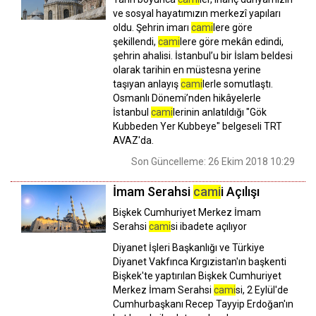
ve sosyal hayatımızın merkezî yapıları
oldu. Şehrin imarı
cami
lere göre
şekillendi,
cami
lere göre mekân edindi,
şehrin ahalisi. İstanbul’u bir İslam beldesi
olarak tarihin en müstesna yerine
taşıyan anlayış
cami
lerle somutlaştı.
Osmanlı Dönemi’nden hikâyelerle
İstanbul
cami
lerinin anlatıldığı "Gök
Kubbeden Yer Kubbeye" belgeseli TRT
AVAZ'da.
Son Güncelleme: 26 Ekim 2018 10:29
İmam Serahsi
cami
i Açılışı
Bişkek Cumhuriyet Merkez İmam
Serahsi
cami
si ibadete açılıyor
Diyanet İşleri Başkanlığı ve Türkiye
Diyanet Vakfınca Kırgızistan'ın başkenti
Bişkek'te yaptırılan Bişkek Cumhuriyet
Merkez İmam Serahsi
cami
si, 2 Eylül'de
Cumhurbaşkanı Recep Tayyip Erdoğan'ın