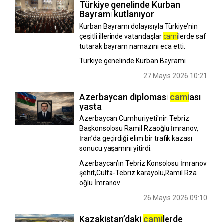
Türkiye genelinde Kurban
Bayramı kutlanıyor
Kurban Bayramı dolayısıyla Türkiye’nin
çeşitli illerinde vatandaşlar
cami
lerde saf
tutarak bayram namazını eda etti.
Türkiye genelinde Kurban Bayramı
27 Mayıs 2026 10:21
Azerbaycan diplomasi
cami
ası
yasta
Azerbaycan Cumhuriyeti'nin Tebriz
Başkonsolosu Ramil Rzaoğlu İmranov,
İran’da geçirdiği elim bir trafik kazası
sonucu yaşamını yitirdi.
Azerbaycan’ın Tebriz Konsolosu İmranov
şehit,Culfa-Tebriz karayolu,Ramil Rza
oğlu İmranov
26 Mayıs 2026 09:10
Kazakistan’daki
cami
lerde