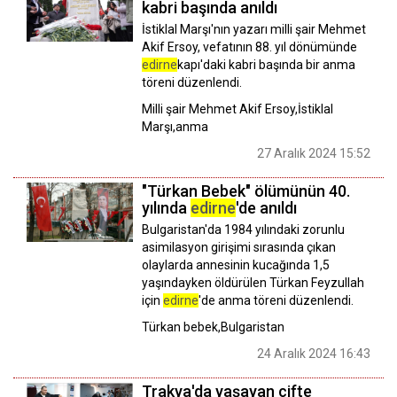
kabri başında anıldı
İstiklal Marşı'nın yazarı milli şair Mehmet
Akif Ersoy, vefatının 88. yıl dönümünde
edirne
kapı'daki kabri başında bir anma
töreni düzenlendi.
Milli şair Mehmet Akif Ersoy,İstiklal
Marşı,anma
27 Aralık 2024 15:52
"Türkan Bebek" ölümünün 40.
yılında
edirne
'de anıldı
Bulgaristan'da 1984 yılındaki zorunlu
asimilasyon girişimi sırasında çıkan
olaylarda annesinin kucağında 1,5
yaşındayken öldürülen Türkan Feyzullah
için
edirne
'de anma töreni düzenlendi.
Türkan bebek,Bulgaristan
24 Aralık 2024 16:43
Trakya'da yaşayan çifte