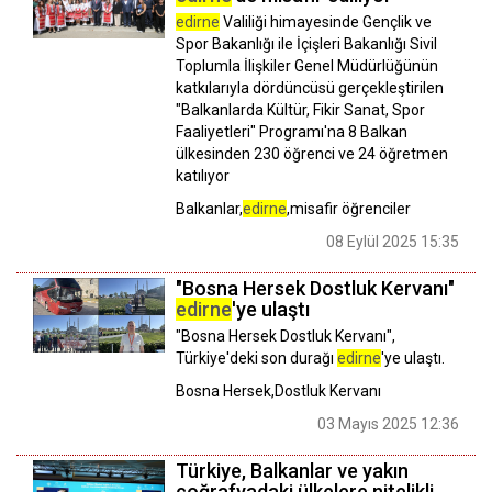
edirne
Valiliği himayesinde Gençlik ve
Spor Bakanlığı ile İçişleri Bakanlığı Sivil
Toplumla İlişkiler Genel Müdürlüğünün
katkılarıyla dördüncüsü gerçekleştirilen
"Balkanlarda Kültür, Fikir Sanat, Spor
Faaliyetleri" Programı'na 8 Balkan
ülkesinden 230 öğrenci ve 24 öğretmen
katılıyor
Balkanlar,
edirne
,misafir öğrenciler
08 Eylül 2025 15:35
"Bosna Hersek Dostluk Kervanı"
edirne
'ye ulaştı
"Bosna Hersek Dostluk Kervanı",
Türkiye'deki son durağı
edirne
'ye ulaştı.
Bosna Hersek,Dostluk Kervanı
03 Mayıs 2025 12:36
Türkiye, Balkanlar ve yakın
coğrafyadaki ülkelere nitelikli