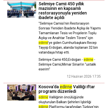
Selimiye Camii 450 yıllık
mazisinin en kapsamlı
restorasyonuyla yeniden
ibadete açıldı
"Selimiye Camisi'nin Restorasyon
Sonrası Yeniden İbadete Açılışı ile Yapımı
Tamamlanan Tesis ve Projelerin Toplu
Açılışı ve Anahtar Teslim Töreni" için
edirne
’ye giden Cumhurbaşkanı Recep
Tayyip Erdoğan, alanda toplanan 32 bin
vatandaşa hitap etti.
Selimiye Camii 450,Erdoğan -
edirne
-
Selimiye Camii,Mimar Sinan’ın "ustalık
eserim"
12 Haziran 2026 17:35
Kosova’da
edirne
Valiliği iftar
programı düzenledi
edirne
Valiliğinin öncülüğünde
oluşturulan Balkan Şehirleri İşbirliği
edirne
Platformu tarafından Türkiye'nin