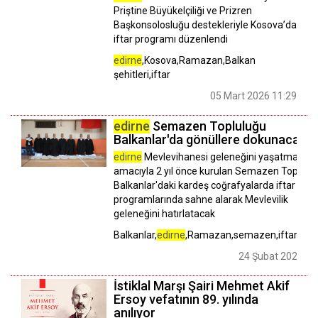
Priştine Büyükelçiliği ve Prizren
Başkonsolosluğu destekleriyle Kosova’da
iftar programı düzenlendi
edirne
,Kosova,Ramazan,Balkan
şehitleri,iftar
05 Mart 2026 11:29
edirne
Semazen Topluluğu
Balkanlar'da gönüllere dokunacak
edirne
Mevlevihanesi geleneğini yaşatmak
amacıyla 2 yıl önce kurulan Semazen Toplulu
Balkanlar'daki kardeş coğrafyalarda iftar
programlarında sahne alarak Mevlevilik
geleneğini hatırlatacak
Balkanlar,
edirne
,Ramazan,semazen,iftar,Rum
24 Şubat 2026 11
İstiklal Marşı Şairi Mehmet Akif
Ersoy vefatının 89. yılında
anılıyor