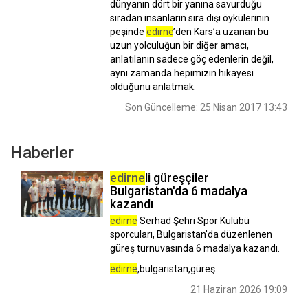
dünyanın dört bir yanına savurduğu
sıradan insanların sıra dışı öykülerinin
peşinde
edirne
’den Kars’a uzanan bu
uzun yolculuğun bir diğer amacı,
anlatılanın sadece göç edenlerin değil,
aynı zamanda hepimizin hikayesi
olduğunu anlatmak.
Son Güncelleme: 25 Nisan 2017 13:43
Haberler
edirne
li güreşçiler
Bulgaristan'da 6 madalya
kazandı
edirne
Serhad Şehri Spor Kulübü
sporcuları, Bulgaristan'da düzenlenen
güreş turnuvasında 6 madalya kazandı.
edirne
,bulgaristan,güreş
21 Haziran 2026 19:09