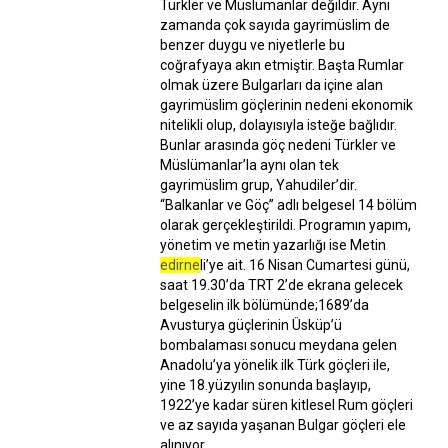
Türkler ve Müslümanlar değildir. Aynı
zamanda çok sayıda gayrimüslim de
benzer duygu ve niyetlerle bu
coğrafyaya akın etmiştir. Başta Rumlar
olmak üzere Bulgarları da içine alan
gayrimüslim göçlerinin nedeni ekonomik
nitelikli olup, dolayısıyla isteğe bağlıdır.
Bunlar arasında göç nedeni Türkler ve
Müslümanlar’la aynı olan tek
gayrimüslim grup, Yahudiler’dir.
“Balkanlar ve Göç” adlı belgesel 14 bölüm
olarak gerçekleştirildi. Programın yapım,
yönetim ve metin yazarlığı ise Metin
edirne
li’ye ait. 16 Nisan Cumartesi günü,
saat 19.30’da TRT 2’de ekrana gelecek
belgeselin ilk bölümünde;1689’da
Avusturya güçlerinin Üsküp’ü
bombalaması sonucu meydana gelen
Anadolu’ya yönelik ilk Türk göçleri ile,
yine 18.yüzyılın sonunda başlayıp,
1922’ye kadar süren kitlesel Rum göçleri
ve az sayıda yaşanan Bulgar göçleri ele
alınıyor.