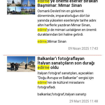
edirne
'ye önemli eserler bırakan
Başmimar: Mimar Sinan
Osmanlı Devleti’nin en görkemli
döneminde, imparatorluğun dört bir
yanında yükselen eserleriyle tarihe adını
altın harflerle yazdıran Mimar Sinan,
edirne
’yi de mimari ustalığının en önemli
duraklarından biri haline getirdi.
edirne
,Mimar Sinan
09 Nisan 2025 17:43
Balkanlar'ı fotoğraflayan
İtalyan sanatçıların son durağı
edirne
oldu
İtalyan fotoğraf sanatçıları, açacakları
"Doğu Avrupa ve Balkanlar" sergisi için
edirne
'nin de kültürel miraslarını
fotoğrafladı.
balkanlar,fotoğraf,italyan sanatçı
29 Mart 2025 11:48