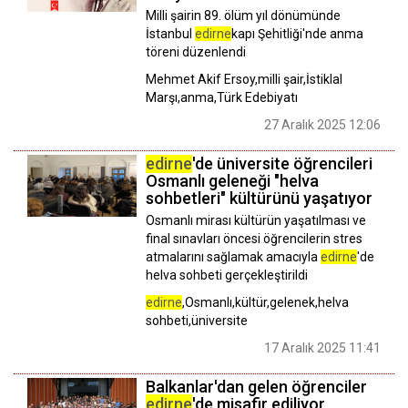
Milli şairin 89. ölüm yıl dönümünde
İstanbul
edirne
kapı Şehitliği'nde anma
töreni düzenlendi
Mehmet Akif Ersoy,milli şair,İstiklal
Marşı,anma,Türk Edebiyatı
27 Aralık 2025 12:06
edirne
'de üniversite öğrencileri
Osmanlı geleneği "helva
sohbetleri" kültürünü yaşatıyor
Osmanlı mirası kültürün yaşatılması ve
final sınavları öncesi öğrencilerin stres
atmalarını sağlamak amacıyla
edirne
'de
helva sohbeti gerçekleştirildi
edirne
,Osmanlı,kültür,gelenek,helva
sohbeti,üniversite
17 Aralık 2025 11:41
Balkanlar'dan gelen öğrenciler
edirne
'de misafir ediliyor