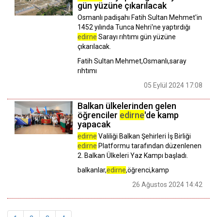
gün yüzüne çıkarılacak
Osmanlı padişahı Fatih Sultan Mehmet'in
1452 yılında Tunca Nehri'ne yaptırdığı
edirne
Sarayı rıhtımı gün yüzüne
çıkarılacak.
Fatih Sultan Mehmet,Osmanlı,saray
rıhtımı
05 Eylül 2024 17:08
Balkan ülkelerinden gelen
öğrenciler
edirne
'de kamp
yapacak
edirne
Valiliği Balkan Şehirleri İş Birliği
edirne
Platformu tarafından düzenlenen
2. Balkan Ülkeleri Yaz Kampı başladı.
balkanlar,
edirne
,öğrenci,kamp
26 Ağustos 2024 14:42