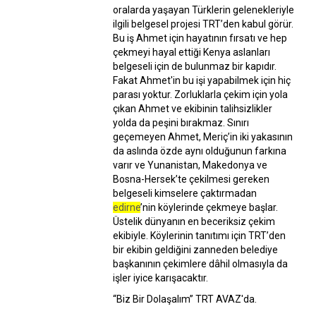
oralarda yaşayan Türklerin gelenekleriyle
ilgili belgesel projesi TRT’den kabul görür.
Bu iş Ahmet için hayatının fırsatı ve hep
çekmeyi hayal ettiği Kenya aslanları
belgeseli için de bulunmaz bir kapıdır.
Fakat Ahmet'in bu işi yapabilmek için hiç
parası yoktur. Zorluklarla çekim için yola
çıkan Ahmet ve ekibinin talihsizlikler
yolda da peşini bırakmaz. Sınırı
geçemeyen Ahmet, Meriç’in iki yakasının
da aslında özde aynı olduğunun farkına
varır ve Yunanistan, Makedonya ve
Bosna-Hersek’te çekilmesi gereken
belgeseli kimselere çaktırmadan
edirne
’nin köylerinde çekmeye başlar.
Üstelik dünyanın en beceriksiz çekim
ekibiyle. Köylerinin tanıtımı için TRT’den
bir ekibin geldiğini zanneden belediye
başkanının çekimlere dâhil olmasıyla da
işler iyice karışacaktır.
“Biz Bir Dolaşalım” TRT AVAZ'da.