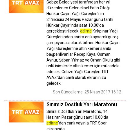
Gebze Belediyesi tarafından her yıl
düzenlenen Geleneksel Fatih Otağı
Hünkar Çayırı Yağlı Güreşleri’nin
21’incisisi 24 Mayıs Pazar günü tarihi
Hünkar Çayırı’nda saat 10.00’da
gerçekleştirilecek.
edirne
Kırkpınar Yağlı
Güreşleri’nden sonra en kapsamlı güreş
şampiyonası olarak bilinen Hünkar Çayırı
Yağlı Güreşleri’ne altın kemer sahibi
başpehlivanlar Recep Kaya, Osman
Aynur, Şaban Yılmaz ve Orhan Okulu gibi
ünlü isimlerde altın kemer için mücadele
edecek. Gebze Yağlı Güreşleri TRT
AVAZ'dan canlı olarak ekranınıza
gelecek.
Son Güncelleme: 25 Nisan 2017 16:12
Sınırsız Dostluk Yarı Maratonu
Sınırsız Dostluk Yarı Maratonu, 14
Haziran Pazar günü saat 10.00’da
edirne
'den canlı yayınla TRT Spor
ekranında.