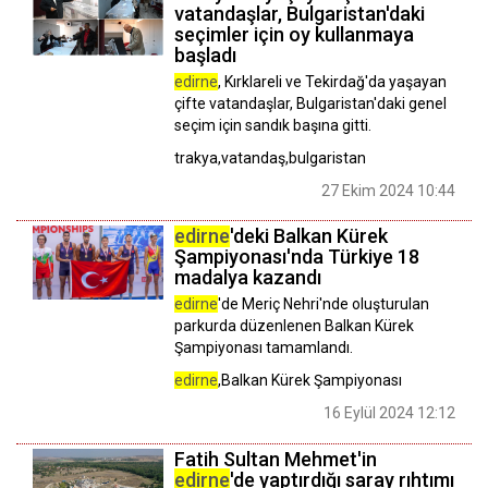
vatandaşlar, Bulgaristan'daki
seçimler için oy kullanmaya
başladı
edirne
, Kırklareli ve Tekirdağ'da yaşayan
çifte vatandaşlar, Bulgaristan'daki genel
seçim için sandık başına gitti.
trakya,vatandaş,bulgaristan
27 Ekim 2024 10:44
edirne
'deki Balkan Kürek
Şampiyonası'nda Türkiye 18
madalya kazandı
edirne
'de Meriç Nehri'nde oluşturulan
parkurda düzenlenen Balkan Kürek
Şampiyonası tamamlandı.
edirne
,Balkan Kürek Şampiyonası
16 Eylül 2024 12:12
Fatih Sultan Mehmet'in
edirne
'de yaptırdığı saray rıhtımı