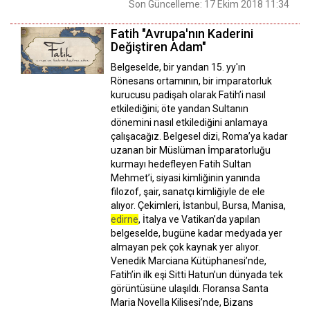
Son Güncelleme: 17 Ekim 2018 11:34
Fatih "Avrupa'nın Kaderini
Değiştiren Adam"
Belgeselde, bir yandan 15. yy'ın
Rönesans ortamının, bir imparatorluk
kurucusu padişah olarak Fatih’i nasıl
etkilediğini; öte yandan Sultanın
dönemini nasıl etkilediğini anlamaya
çalışacağız. Belgesel dizi, Roma’ya kadar
uzanan bir Müslüman İmparatorluğu
kurmayı hedefleyen Fatih Sultan
Mehmet’i, siyasi kimliğinin yanında
filozof, şair, sanatçı kimliğiyle de ele
alıyor. Çekimleri, İstanbul, Bursa, Manisa,
edirne
, İtalya ve Vatikan’da yapılan
belgeselde, bugüne kadar medyada yer
almayan pek çok kaynak yer alıyor.
Venedik Marciana Kütüphanesi’nde,
Fatih’in ilk eşi Sitti Hatun’un dünyada tek
görüntüsüne ulaşıldı. Floransa Santa
Maria Novella Kilisesi’nde, Bizans