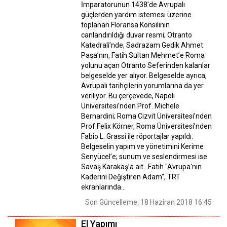
İmparatorunun 1438’de Avrupalı
güçlerden yardım istemesi üzerine
toplanan Floransa Konsilinin
canlandırıldığı duvar resmi; Otranto
Katedrali’nde, Sadrazam Gedik Ahmet
Paşa’nın, Fatih Sultan Mehmet’e Roma
yolunu açan Otranto Seferinden kalanlar
belgeselde yer alıyor. Belgeselde ayrıca,
Avrupalı tarihçilerin yorumlarına da yer
veriliyor. Bu çerçevede, Napoli
Üniversitesi’nden Prof. Michele
Bernardini; Roma Cizvit Üniversitesi’nden
Prof.Felix Körner, Roma Üniversitesi’nden
Fabio L. Grassi ile röportajlar yapıldı.
Belgeselin yapım ve yönetimini Kerime
Senyücel’e; sunum ve seslendirmesi ise
Savaş Karakaş’a ait.. Fatih "Avrupa'nın
Kaderini Değiştiren Adam", TRT
ekranlarında…
Son Güncelleme: 18 Haziran 2018 16:45
El Yapımı