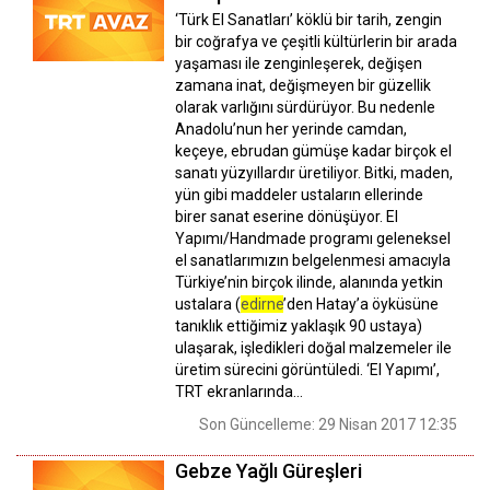
‘Türk El Sanatları’ köklü bir tarih, zengin
bir coğrafya ve çeşitli kültürlerin bir arada
yaşaması ile zenginleşerek, değişen
zamana inat, değişmeyen bir güzellik
olarak varlığını sürdürüyor. Bu nedenle
Anadolu’nun her yerinde camdan,
keçeye, ebrudan gümüşe kadar birçok el
sanatı yüzyıllardır üretiliyor. Bitki, maden,
yün gibi maddeler ustaların ellerinde
birer sanat eserine dönüşüyor. El
Yapımı/Handmade programı geleneksel
el sanatlarımızın belgelenmesi amacıyla
Türkiye’nin birçok ilinde, alanında yetkin
ustalara (
edirne
’den Hatay’a öyküsüne
tanıklık ettiğimiz yaklaşık 90 ustaya)
ulaşarak, işledikleri doğal malzemeler ile
üretim sürecini görüntüledi. ‘El Yapımı’,
TRT ekranlarında…
Son Güncelleme: 29 Nisan 2017 12:35
Gebze Yağlı Güreşleri