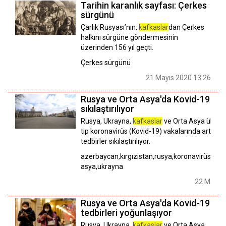
Tarihin karanlık sayfası: Çerkes
sürgünü
Çarlık Rusyası’nın,
kafkaslar
dan Çerkes
halkını sürgüne göndermesinin
üzerinden 156 yıl geçti.
Çerkes sürgünü
21 Mayıs 2020 13:26
Rusya ve Orta Asya'da Kovid-19 tedb
sıkılaştırılıyor
Rusya, Ukrayna,
kafkaslar
ve Orta Asya ülkele
tip koronavirüs (Kovid-19) vakalarında artış ya
tedbirler sıkılaştırılıyor.
azerbaycan,kırgızistan,rusya,koronavirüs,
kafk
asya,ukrayna
22 Mart 2
Rusya ve Orta Asya'da Kovid-19
tedbirleri yoğunlaşıyor
Rusya, Ukrayna,
kafkaslar
ve Orta Asya