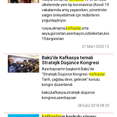
ülkelerinde yeni tip koronavirüs (Kovid-19)
vakalarında artış yaşanırken, yönetimler
salgını önleyebilmek için tedbirlerini
yoğunlaştırıyor.
rusya,ukrayna,
kafkaslar
,orta
asya,gürcistan,azerbaycn,özbekistan,kovid-
19,kırgızistan
21 Mart 2020 13:51
Bakü'de Kafkasya temalı
Stratejik Düşünce Kongresi
Azerbaycan'ın başkenti Bakü'de
"Stratejik Düşünce Kongresi–
kafkaslar
:
Tarih, çağdaş devir, gelecek" konulu
kongre düzenlendi.
bakü,kafkasya,stratejik düşünce
kongresi,azerbaycan
28 Eylül 2018 08:29
kafkaslar
ın korkulu rüyası: