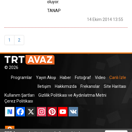
oluyor.
TANAP
14 Ekim 2014 13:55
1
2
© 2026
Programlar
Yayın Akışı
Haber
Fotoğraf
Video
Canlı İzle
İletişim
Hakkımızda
Frekanslar
Site Haritası
Kullanım Şartları
Gizlilik Politikası ve Aydınlatma Metni
Çerez Politikası
Facebook
X
Instagram
Pinterest
YouTube
VK
Odnoklassniki