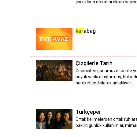
çocukların dikkatini ekran başınd
kar
abağ
Çizgilerle Tarih
Geçmişten günümüze tarihte yer 
büyük yankı oluşturmuş, bulunduğ
hareketlendirilerek anlatılıyor.
Türkçeper
Ortak kelimelerden ortak ruhlara:
bakılır; günlük kullanımlar, mimar