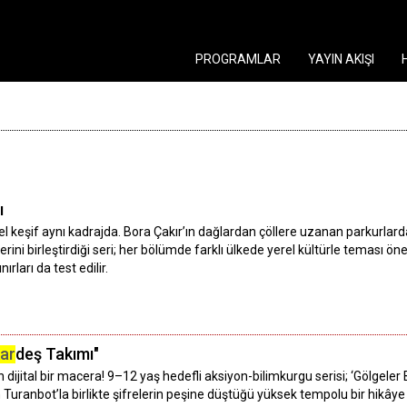
PROGRAMLAR
YAYIN AKIŞI
ı
l keşif aynı kadrajda. Bora Çakır’ın dağlardan çöllere uzanan parkurlard
rini birleştirdiği seri; her bölümde farklı ülkede yerel kültürle teması öne
rları da test edilir.
ar
deş Takımı"
 dijital bir macera! 9–12 yaş hedefli aksiyon-bilimkurgu serisi; ‘Gölgeler Bi
Turanbot’la birlikte şifrelerin peşine düştüğü yüksek tempolu bir hikâye 