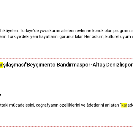
t hikâyeleri. Türkiye’de yuva kuran ailelerin evlerine konuk olan program
n Türkiye’deki yeni hayatlarını görünür kılar. Her bölüm, kültürel uyum ve
ar
şılaşması"Beyçimento Bandırmaspor-Altaş Denizlispor
"
taki mücadelesini, coğrafyanın özelliklerini ve âdetlerini anlatan “
kar
ade