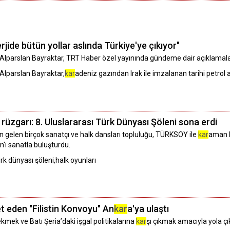
rjide bütün yollar aslında Türkiye'ye çıkıyor"
ı Alparslan Bayraktar, TRT Haber özel yayınında gündeme dair açıklamal
,Alparslan Bayraktar,
kar
adeniz gazından Irak ile imzalanan tarihi petrol
rüzgarı: 8. Uluslararası Türk Dünyası Şöleni sona erdi
n gelen birçok sanatçı ve halk dansları topluluğu, TÜRKSOY ile
kar
aman B
'ı sanatla buluşturdu.
k dünyası şöleni,halk oyunları
 eden "Filistin Konvoyu" An
kar
a'ya ulaştı
kmek ve Batı Şeria’daki işgal politikalarına
kar
şı çıkmak amacıyla yola ç