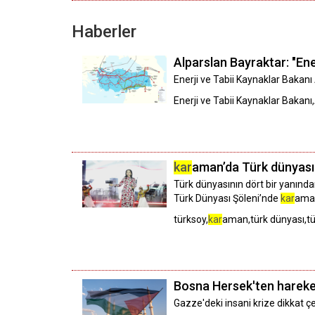
Haberler
Alparslan Bayraktar: "Ene
Enerji ve Tabii Kaynaklar Bakan
Enerji ve Tabii Kaynaklar Bakanı
kar
aman’da Türk dünyası 
Türk dünyasının dört bir yanında
Türk Dünyası Şöleni’nde
kar
aman
türksoy,
kar
aman,türk dünyası,tür
Bosna Hersek'ten hareket
Gazze'deki insani krize dikkat çe