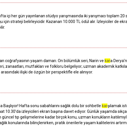
 Hafta içi her gün yayınlanan stüdyo yarışmasında iki yarışmacı toplam 20
 için strateji belirleyicidir. Kazanan 10.000 TL ödül alır. İzleyiciler de 
lir.
istan coğrafyasının yaşam damarı. On bölümlük seri, Narin ve
kar
a Derya’n
ri, zanaatları, mutfakları ve folkloru belgeliyor; uzman akademik katkılar
ı arasındaki ilişki de özgün bir perspektifle ele alınıyor.
 Başlıyor! Hafta sonu sabahlarını sağlık dolu bir sohbetle
kar
şılamak is
saat 10.30’da izleyicileri ekran başına davet ediyor. Günlük yaşamda sıkç
 güncel tıp gelişmelerine kadar birçok konu, uzman konukların katılımıyla
lık konularında bilinçlenirken, pratik önerilerle yaşam kalitelerini artırm