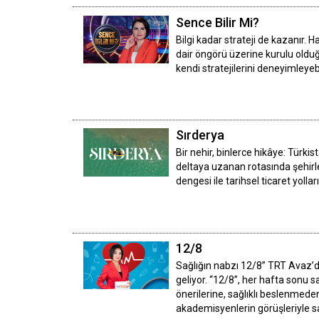
Sence Bilir Mi?
Bilgi kadar strateji de kazanır.
dair öngörü üzerine kurulu olduğu
kendi stratejilerini deneyimleyebi
Sırderya
Bir nehir, binlerce hikâye: Türk
deltaya uzanan rotasında şehirle
dengesi ile tarihsel ticaret yollar
12/8
Sağlığın nabzı 12/8” TRT Avaz’da
geliyor. “12/8”, her hafta sonu 
önerilerine, sağlıklı beslenmeden
akademisyenlerin görüşleriyle sağ