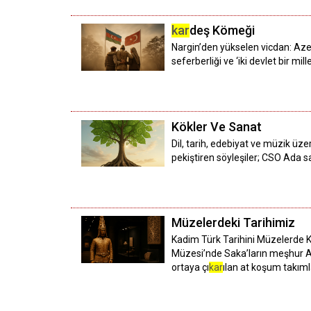
kar
deş Kömeği
Nargin’den yükselen vicdan: Az
seferberliği ve ‘iki devlet bir mill
Kökler Ve Sanat
Dil, tarih, edebiyat ve müzik üz
pekiştiren söyleşiler; CSO Ada s
Müzelerdeki Tarihimiz
Kadim Türk Tarihini Müzelerde Ke
Müzesi’nde Saka’ların meşhur Alt
ortaya çı
kar
ılan at koşum takıml