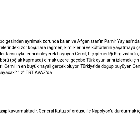
 bölgesinden ayrılmak zorunda kalan ve Afganistan’ın Pamir Yaylası’ndan,
vrelerindeki zor koşullara rağmen, kimliklerini ve kültürlerini yaşatmaya 
 destansı öykülerini dinleyerek büyüyen Cemil, hiç gitmediği Kırgızistan'ı
k börü (oğlak kapmaca) olmak üzere, göçebe Türk oyunlarını izlemek için
rli Cemil'in en büyük hayali gerçek oluyor. Türkiye’de doğup büyüyen Cemil,
aşayacak? "İz" TRT AVAZ'da.
asıp kavurmaktadır. General Kutuzof ordusu ile Napolyon’u durdurmak iç