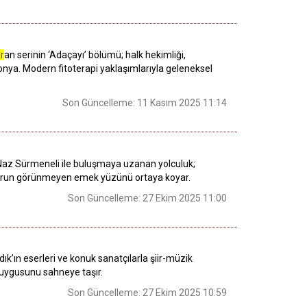
r
an serinin ‘Adaçayı’ bölümü; halk hekimliği,
onya. Modern fitoterapi yaklaşımlarıyla geleneksel
Son Güncelleme: 11 Kasım 2025 11:14
Naz Sürmeneli ile buluşmaya uzanan yolculuk;
ı, sporun görünmeyen emek yüzünü ortaya koyar.
Son Güncelleme: 27 Ekim 2025 11:00
’ın eserleri ve konuk sanatçılarla şiir-müzik
n duygusunu sahneye taşır.
Son Güncelleme: 27 Ekim 2025 10:59