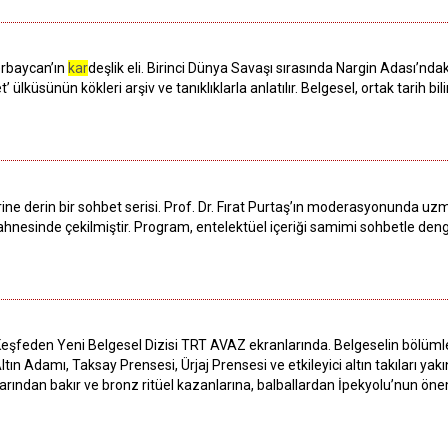
erbaycan’ın
kar
deşlik eli. Birinci Dünya Savaşı sırasında Nargin Adası’nda
et’ ülküsünün kökleri arşiv ve tanıklıklarla anlatılır. Belgesel, ortak tarih bi
erine derin bir sohbet serisi. Prof. Dr. Fırat Purtaş’ın moderasyonunda u
ahnesinde çekilmiştir. Program, entelektüel içeriği samimi sohbetle denge
şfeden Yeni Belgesel Dizisi TRT AVAZ ekranlarında. Belgeselin bölümleri
ın Adamı, Taksay Prensesi, Ürjaj Prensesi ve etkileyici altın takıları ya
arından bakır ve bronz ritüel kazanlarına, balballardan İpekyolu’nun öne