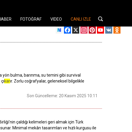
HABER
FOTOĞRAF
VIDEO
CANLI İZLE
Facebook
X
Instagram
Pinterest
YouTube
VK
Odnok
a yön bulma, barınma, su temini gibi survival
 çı
kar
ır. Zorlu coğrafyalar, geleneksel bilgelikle
Son Güncelleme: 20 Kasım 2025 10:11
rliği’nin çaldığı kelimeleri geri almak için Türk
sunar. Minimal mekân tasarımları ve hızlı kurgusu ile