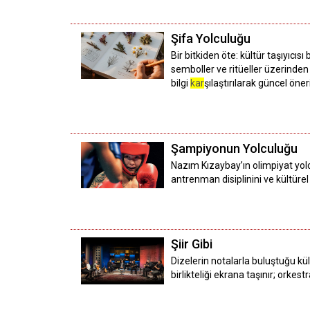
Şifa Yolculuğu
Bir bitkiden öte: kültür taşıyıcı
semboller ve ritüeller üzerinden
bilgi
kar
şılaştırılarak güncel öner
Şampiyonun Yolculuğu
Nazım Kızaybay’ın olimpiyat yo
antrenman disiplinini ve kültüre
Şiir Gibi
Dizelerin notalarla buluştuğu k
birlikteliği ekrana taşınır; orke