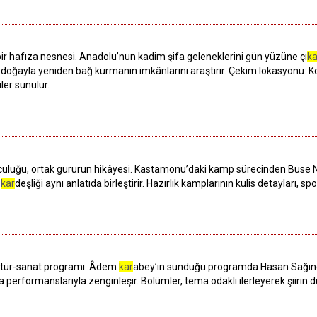
sı bir hafıza nesnesi. Anadolu’nun kadim şifa geleneklerini gün yüzüne çı
ka
 doğayla yeniden bağ kurmanın imkânlarını araştırır. Çekim lokasyonu: K
iler sunulur.
lculuğu, ortak gururun hikâyesi. Kastamonu’daki kamp sürecinden Buse 
l
kar
deşliği aynı anlatıda birleştirir. Hazırlık kamplarının kulis detaylar
ültür-sanat programı. Âdem
kar
abey’in sunduğu programda Hasan Sağındık
stra performanslarıyla zenginleşir. Bölümler, tema odaklı ilerleyerek şiiri