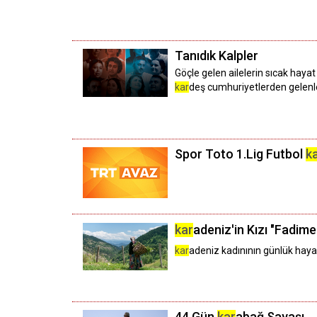
Tanıdık Kalpler
Göçle gelen ailelerin sıcak haya
kar
deş cumhuriyetlerden gelenleri
Spor Toto 1.Lig Futbol
k
kar
adeniz'in Kızı "Fadime
kar
adeniz kadınının günlük hayat
44 Gün
kar
abağ Savaşı