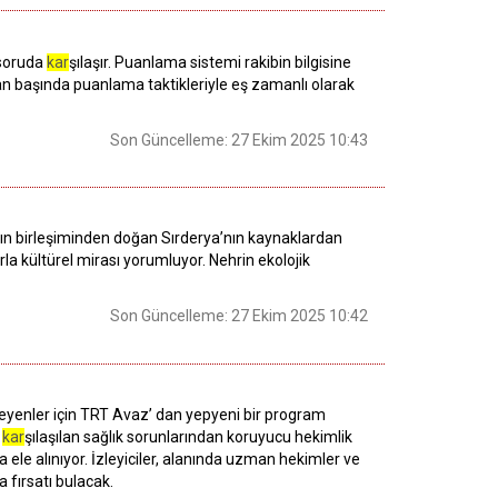
 soruda
kar
şılaşır. Puanlama sistemi rakibin bilgisine
ekran başında puanlama taktikleriyle eş zamanlı olarak
Son Güncelleme: 27 Ekim 2025 10:43
ın birleşiminden doğan Sırderya’nın kaynaklardan
la kültürel mirası yorumluyor. Nehrin ekolojik
Son Güncelleme: 27 Ekim 2025 10:42
teyenler için TRT Avaz’ dan yepyeni bir program
a
kar
şılaşılan sağlık sorunlarından koruyucu hekimlik
 ele alınıyor. İzleyiciler, alanında uzman hekimler ve
a fırsatı bulacak.