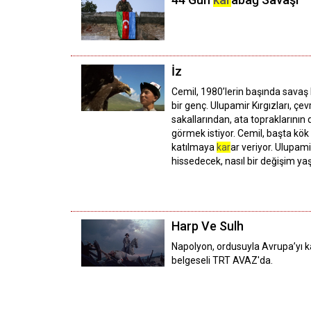
İz
Cemil, 1980’lerin başında savaş
bir genç. Ulupamir Kırgızları, çe
sakallarından, ata topraklarının
görmek istiyor. Cemil, başta kö
katılmaya
kar
ar veriyor. Ulupami
hissedecek, nasıl bir değişim y
Harp Ve Sulh
Napolyon, ordusuyla Avrupa’yı k
belgeseli TRT AVAZ'da.