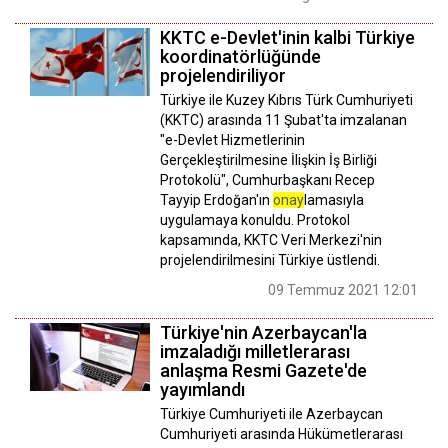
KKTC e-Devlet'inin kalbi Türkiye
koordinatörlüğünde
projelendiriliyor
Türkiye ile Kuzey Kıbrıs Türk Cumhuriyeti
(KKTC) arasında 11 Şubat'ta imzalanan
"e-Devlet Hizmetlerinin
Gerçekleştirilmesine İlişkin İş Birliği
Protokolü", Cumhurbaşkanı Recep
Tayyip Erdoğan'ın
onay
lamasıyla
uygulamaya konuldu. Protokol
kapsamında, KKTC Veri Merkezi'nin
projelendirilmesini Türkiye üstlendi.
09 Temmuz 2021 12:01
Türkiye'nin Azerbaycan'la
imzaladığı milletlerarası
anlaşma Resmi Gazete'de
yayımlandı
Türkiye Cumhuriyeti ile Azerbaycan
Cumhuriyeti arasında Hükümetlerarası