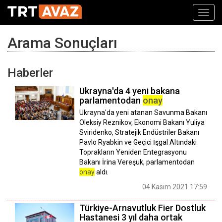
Toggl
navig
Arama Sonuçları
Haberler
Ukrayna'da 4 yeni bakana
parlamentodan
onay
Ukrayna'da yeni atanan Savunma Bakanı
Oleksiy Reznikov, Ekonomi Bakanı Yuliya
Sviridenko, Stratejik Endüstriler Bakanı
Pavlo Ryabkin ve Geçici İşgal Altındaki
Toprakların Yeniden Entegrasyonu
Bakanı İrina Vereşuk, parlamentodan
onay
aldı.
04 Kasım 2021 17:59
Türkiye-Arnavutluk Fier Dostluk
Hastanesi 3 yıl daha ortak