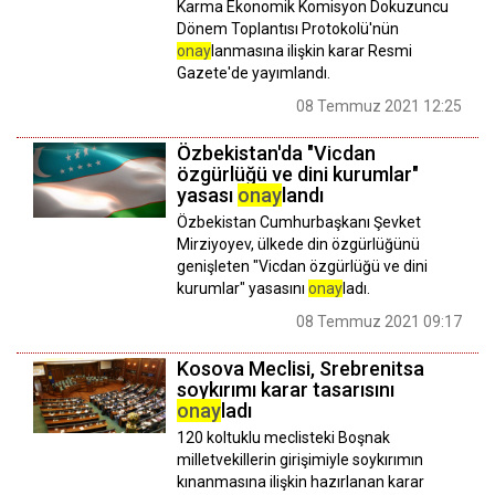
Karma Ekonomik Komisyon Dokuzuncu
Dönem Toplantısı Protokolü'nün
onay
lanmasına ilişkin karar Resmi
Gazete'de yayımlandı.
08 Temmuz 2021 12:25
Özbekistan'da "Vicdan
özgürlüğü ve dini kurumlar"
yasası
onay
landı
Özbekistan Cumhurbaşkanı Şevket
Mirziyoyev, ülkede din özgürlüğünü
genişleten "Vicdan özgürlüğü ve dini
kurumlar" yasasını
onay
ladı.
08 Temmuz 2021 09:17
Kosova Meclisi, Srebrenitsa
soykırımı karar tasarısını
onay
ladı
120 koltuklu meclisteki Boşnak
milletvekillerin girişimiyle soykırımın
kınanmasına ilişkin hazırlanan karar