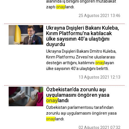
alanında iş birliğini öngören mutabakat
zaptı
onay
landı.
25 Ağustos 2021 13:46
Ukrayna Dışişleri Bakanı Kuleba,
Kırım Platformu'na katılacak
ülke sayısının 40'a ulaştığını
duyurdu
Ukrayna Dışişleri Bakanı Dmitro Kuleba,
Kırım Platformu Zirvesi'ne uluslararası
desteğin arttığını, katılımını
onay
layan
ülke sayısının 40'a ulaştığını belirtti.
13 Ağustos 2021 12:13
Özbekistan’da zorunlu aşı
uygulamasını öngören yasa
onay
landı
Özbekistan parlamentosu tarafından
zorunlu aşı uygulamasını öngören yasa
onay
landı.
02 Ağustos 2021 07:32