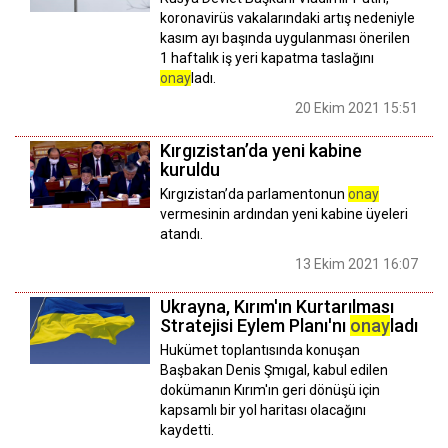
koronavirüs vakalarındaki artış nedeniyle
kasım ayı başında uygulanması önerilen
1 haftalık iş yeri kapatma taslağını
onay
ladı.
20 Ekim 2021 15:51
Kırgızistan’da yeni kabine
kuruldu
Kırgızistan’da parlamentonun
onay
vermesinin ardından yeni kabine üyeleri
atandı.
13 Ekim 2021 16:07
Ukrayna, Kırım'ın Kurtarılması
Stratejisi Eylem Planı'nı
onay
ladı
Hukümet toplantısında konuşan
Başbakan Denis Şmıgal, kabul edilen
dokümanın Kırım'ın geri dönüşü için
kapsamlı bir yol haritası olacağını
kaydetti.