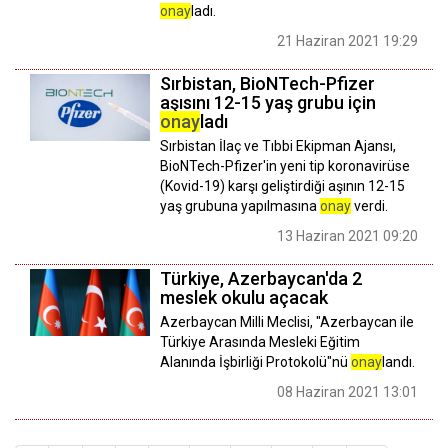
onay
ladı.
21 Haziran 2021 19:29
Sırbistan, BioNTech-Pfizer
aşısını 12-15 yaş grubu için
onay
ladı
Sırbistan İlaç ve Tıbbi Ekipman Ajansı,
BioNTech-Pfizer'in yeni tip koronavirüse
(Kovid-19) karşı geliştirdiği aşının 12-15
yaş grubuna yapılmasına
onay
verdi.
13 Haziran 2021 09:20
Türkiye, Azerbaycan'da 2
meslek okulu açacak
Azerbaycan Milli Meclisi, "Azerbaycan ile
Türkiye Arasında Mesleki Eğitim
Alanında İşbirliği Protokolü"nü
onay
landı.
08 Haziran 2021 13:01