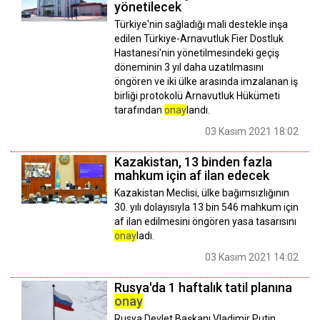
yönetilecek
Türkiye'nin sağladığı mali destekle inşa
edilen Türkiye-Arnavutluk Fier Dostluk
Hastanesi'nin yönetilmesindeki geçiş
döneminin 3 yıl daha uzatılmasını
öngören ve iki ülke arasında imzalanan iş
birliği protokolü Arnavutluk Hükümeti
tarafından
onay
landı.
03 Kasım 2021 18:02
Kazakistan, 13 binden fazla
mahkum için af ilan edecek
Kazakistan Meclisi, ülke bağımsızlığının
30. yılı dolayısıyla 13 bin 546 mahkum için
af ilan edilmesini öngören yasa tasarısını
onay
ladı.
03 Kasım 2021 14:02
Rusya'da 1 haftalık tatil planına
onay
Rusya Devlet Başkanı Vladimir Putin,