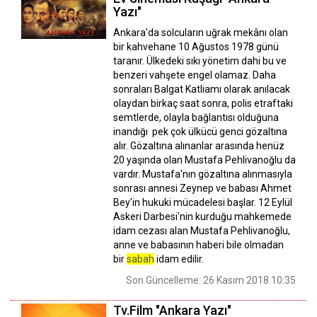
Yazı"
Ankara'da solcuların uğrak mekânı olan
bir kahvehane 10 Ağustos 1978 günü
taranır. Ülkedeki sıkı yönetim dahi bu ve
benzeri vahşete engel olamaz. Daha
sonraları Balgat Katliamı olarak anılacak
olaydan birkaç saat sonra, polis etraftaki
semtlerde, olayla bağlantısı olduğuna
inandığı pek çok ülkücü genci gözaltına
alır. Gözaltına alınanlar arasında henüz
20 yaşında olan Mustafa Pehlivanoğlu da
vardır. Mustafa'nın gözaltına alınmasıyla
sonrası annesi Zeynep ve babası Ahmet
Bey'in hukuki mücadelesi başlar. 12 Eylül
Askeri Darbesi'nin kurduğu mahkemede
idam cezası alan Mustafa Pehlivanoğlu,
anne ve babasının haberi bile olmadan
bir
sabah
idam edilir.
Son Güncelleme: 26 Kasım 2018 10:35
Tv.Film "Ankara Yazı"