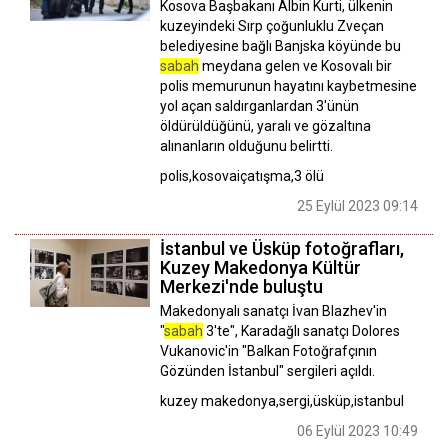
Kosova Başbakanı Albin Kurti, ülkenin
kuzeyindeki Sırp çoğunluklu Zveçan
belediyesine bağlı Banjska köyünde bu
sabah
meydana gelen ve Kosovalı bir
polis memurunun hayatını kaybetmesine
yol açan saldırganlardan 3'ünün
öldürüldüğünü, yaralı ve gözaltına
alınanların olduğunu belirtti.
polis,kosovaiçatışma,3 ölü
25 Eylül 2023 09:14
İstanbul ve Üsküp fotoğrafları,
Kuzey Makedonya Kültür
Merkezi'nde buluştu
Makedonyalı sanatçı İvan Blazhev'in
"
sabah
3'te", Karadağlı sanatçı Dolores
Vukanovic'in "Balkan Fotoğrafçının
Gözünden İstanbul" sergileri açıldı.
kuzey makedonya,sergi,üsküp,istanbul
06 Eylül 2023 10:49