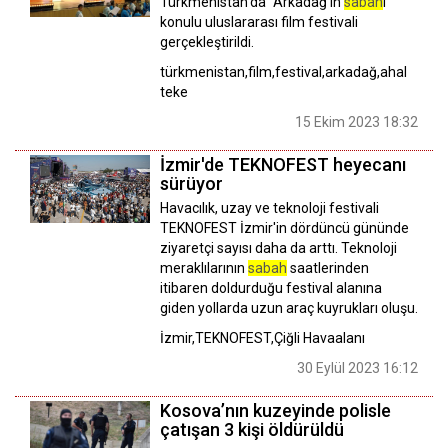
Türkmenistan'da "Arkadağ'ın
sabah
ı"
konulu uluslararası film festivali
gerçekleştirildi.
türkmenistan,film,festival,arkadağ,ahal
teke
15 Ekim 2023 18:32
İzmir'de TEKNOFEST heyecanı
sürüyor
Havacılık, uzay ve teknoloji festivali
TEKNOFEST İzmir'in dördüncü gününde
ziyaretçi sayısı daha da arttı. Teknoloji
meraklılarının
sabah
saatlerinden
itibaren doldurduğu festival alanına
giden yollarda uzun araç kuyrukları oluşu.
İzmir,TEKNOFEST,Çiğli Havaalanı
30 Eylül 2023 16:12
Kosova’nın kuzeyinde polisle
çatışan 3 kişi öldürüldü