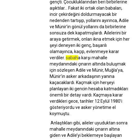
gençti. Çocukluklarından beri birbirlerine
aşıktılar... Fakat iki ortak olan babaları,
incir çekirdeğini doldurmayacak bir
nedenden tartışıp, yollarını ayırınca, Adile
ve Münir’in gönül yollarını da birbirlerine
sonsuza dek kapatmışlardı. Ailelerini bir
araya getirmek, onları ikna etmek için her
şeyi deneyen iki genç, başarılı
olamayınca, kaçıp, evlenmeye karar
verdiler.
sabah
a karşı mahalle
meydanındaki çınarın altında buluşmak
için sözleşen Adile ve Münir, Muğla’ya,
Münir’in asker arkadaşının yanına
kaçacaklardı. Kaçmak için herşeyi
planlayan iki gencin hesaba katmadıkları
önemli bir detay vardı. Kaçmaya karar
verdikleri gece, tarihler 12 Eylül 1980’i
gösteriyordu ve asker yönetime el
koymuştu.
Anlaştıkları gibi, aileler uyuduktan sonra
mahalle meydanındaki çınarın altına
giden ve Adile’yi beklemeye başlayan