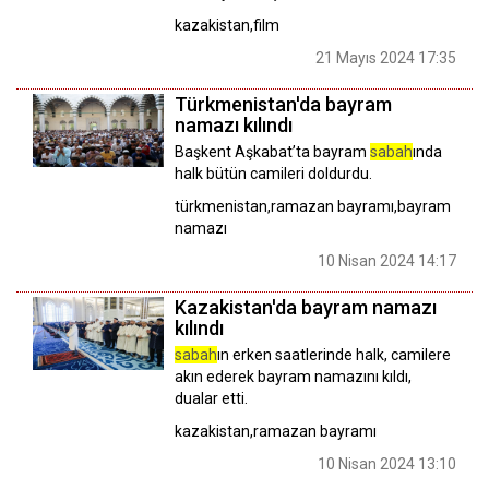
kazakistan,film
21 Mayıs 2024 17:35
Türkmenistan'da bayram
namazı kılındı
Başkent Aşkabat’ta bayram
sabah
ında
halk bütün camileri doldurdu.
türkmenistan,ramazan bayramı,bayram
namazı
10 Nisan 2024 14:17
Kazakistan'da bayram namazı
kılındı
sabah
ın erken saatlerinde halk, camilere
akın ederek bayram namazını kıldı,
dualar etti.
kazakistan,ramazan bayramı
10 Nisan 2024 13:10