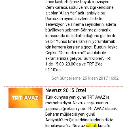
önce kaybettiğimiz büyük müzisyen
Cem Karaca, sözü ve müziği kendisine
ait olan ‘Allah Yar’ adlı ilahisiyle bu
Ramazan ayında bizlerle birlikte.
Televizyon ve sinema seyircilerini adeta
büyüleyen Şebnem Sönmez, icracılık
konusunda da iddialı olduğunu gösterdi
ve bir Yunus Emre ilahisini yorumlamak
için kamera karşısına geçti. Bugün Hayko
Cepkin “Demedim mi?” adlı ilahi ile
ekranlarınıza geliyor. ‘Sufi Klipler’, TRT
1’de 15.00, 23.00’da ve TRT 2’de
01.10’da…
Son Güncelleme: 25 Nisan 2017 16:02
Nevruz 2015 Özel
Türk dünyası yeni güne TRT AVAZ'la
merhaba diyor. Nevruz coşkusunun
yaşanacağı ekran yine TRT AVAZ olacak.
Baharın müjdecisi yeni günü
Adriyatik'ten Çin seddine kadar birlikte
karşılayacağız. Nevruz
sabah
kuşağı