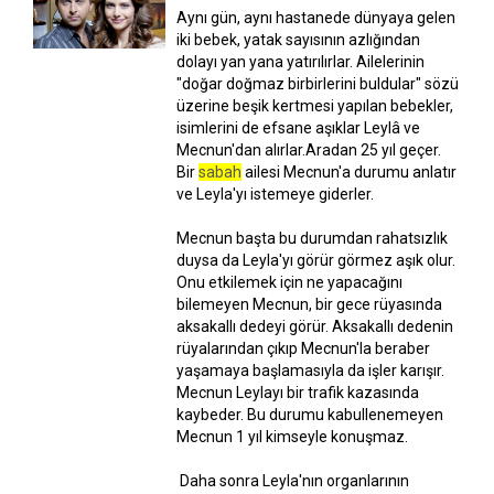
Aynı gün, aynı hastanede dünyaya gelen
iki bebek, yatak sayısının azlığından
dolayı yan yana yatırılırlar. Ailelerinin
"doğar doğmaz birbirlerini buldular" sözü
üzerine beşik kertmesi yapılan bebekler,
isimlerini de efsane aşıklar Leylâ ve
Mecnun'dan alırlar.Aradan 25 yıl geçer.
Bir
sabah
ailesi Mecnun'a durumu anlatır
ve Leyla'yı istemeye giderler.
Mecnun başta bu durumdan rahatsızlık
duysa da Leyla'yı görür görmez aşık olur.
Onu etkilemek için ne yapacağını
bilemeyen Mecnun, bir gece rüyasında
aksakallı dedeyi görür. Aksakallı dedenin
rüyalarından çıkıp Mecnun'la beraber
yaşamaya başlamasıyla da işler karışır.
Mecnun Leylayı bir trafik kazasında
kaybeder. Bu durumu kabullenemeyen
Mecnun 1 yıl kimseyle konuşmaz.
Daha sonra Leyla'nın organlarının