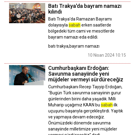
Batı Trakya'da bayram namazı
kılındı
Batı Trakya'da Ramazan Bayramı
dolayısıyla
sabah
erken saatlerde
bölgedeki tüm cami ve mescitlerde
bayram namazı eda edildi.
batı trakya,bayram namazı
10 Nisan 2024 10:15
Cumhurbaşkanı Erdoğan:
Savunma sanayiinde yeni
müjdeler vermeyi sürdüreceğiz
Cumhurbaşkanı Recep Tayyip Erdoğan,
"Bugün Türk savunma sanayiinin gurur
günlerinden birini daha yaşadık. Milli
Muharip uçağımız KAAN bu
sabah
ilk
uçuşunu başarıyla gerçekleştirdi. Yaptık
ve yapmaya devam edeceğiz.
Önümüzdeki dönemde savunma
sanayiinde milletimize yeni müjdeler
vermeyi sürdüreceğiz" dedi.