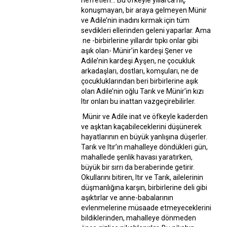
konuşmayan, bir araya gelmeyen Münir
ve Adile’nin inadını kırmak için tüm
sevdikleri ellerinden geleni yaparlar. Ama
ne -birbirlerine yıllardır tıpkı onlar gibi
aşık olan- Münir’in kardeşi Şener ve
Adile’nin kardeşi Ayşen, ne çocukluk
arkadaşları, dostları, komşuları, ne de
çocukluklarından beri birbirlerine aşık
olan Adile’nin oğlu Tarık ve Münir’in kızı
Itır onları bu inattan vazgeçirebilirler.
Münir ve Adile inat ve öfkeyle kaderden
ve aşktan kaçabileceklerini düşünerek
hayatlarının en büyük yanlışına düşerler.
Tarık ve Itır’ın mahalleye döndükleri gün,
mahallede şenlik havası yaratırken,
büyük bir sırrı da beraberinde getirir.
Okullarını bitiren, Itır ve Tarık, ailelerinin
düşmanlığına karşın, birbirlerine deli gibi
aşıktırlar ve anne-babalarının
evlenmelerine müsaade etmeyeceklerini
bildiklerinden, mahalleye dönmeden