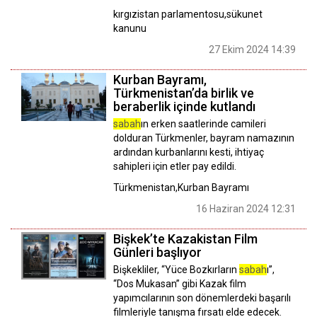
kırgızistan parlamentosu,sükunet
kanunu
27 Ekim 2024 14:39
Kurban Bayramı,
Türkmenistan’da birlik ve
beraberlik içinde kutlandı
sabah
ın erken saatlerinde camileri
dolduran Türkmenler, bayram namazının
ardından kurbanlarını kesti, ihtiyaç
sahipleri için etler pay edildi.
Türkmenistan,Kurban Bayramı
16 Haziran 2024 12:31
Bişkek’te Kazakistan Film
Günleri başlıyor
Bişkekliler, “Yüce Bozkırların
sabah
ı”,
“Dos Mukasan” gibi Kazak film
yapımcılarının son dönemlerdeki başarılı
filmleriyle tanışma fırsatı elde edecek.