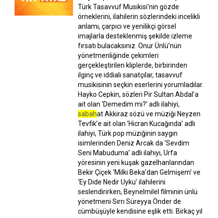
Türk Tasavvuf Musikisi’nin gözde
örneklerini, ilahilerin sözlerindeki incelikli
anlamı, çarpıcı ve yenilikçi görsel
imajlarla desteklenmiş şekilde izleme
fırsatı bulacaksınız. Onur Ünlü’nün
yönetmenliğinde çekimleri
gerçekleştirilen kliplerde, birbirinden
ilginç ve iddialı sanatçılar, tasavvuf
musikisinin seçkin eserlerini yorumladılar.
Hayko Cepkin, sözleri Pir Sultan Abdal’a
ait olan ‘Demedim mi?’ adlı ilahiyi,
sabah
at Akkiraz sözü ve müziği Neyzen
Tevfik’e ait olan ‘Hicran Kucağında’ adlı
ilahiyi, Türk pop müziğinin saygın
isimlerinden Deniz Arcak da ‘Sevdim
Seni Mabuduma’ adlı ilahiyi, Urfa
yöresinin yeni kuşak gazelhanlarından
Bekir Çiçek ‘Milki Beka’dan Gelmişem’ ve
‘Ey Dide Nedir Uyku’ ilahilerini
seslendirirken, Beynelmilel filminin ünlü
yönetmeni Sırrı Süreyya Önder de
cümbüşüyle kendisine eşlik etti. Birkaç yıl