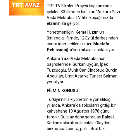
TRT TV Filmleri Projesi kapsamında
çekilen 33 filmden biri olan "Ankara Yazı -
Veda Mektubu TV film kuşağımızda
ekranınıza geliyor.
Yönetmenliğini
Kemal Uzun
'un
üstlendiği filmde, 12 Eylül darbesinden
sonra idam edilen ülkücü
Mustafa
Pehlivanoğlu
'nun hikayesi anlatılıyor.
Ankara Yazı-Veda Mektubu'nun
başrollerinde ,Gürkan Uygun, İpek
Tuzcuoğlu, Münir Can Cindoruk, Burçin
Abdullah, Ümit Acar ve Tuncer Salman
yer alıyor.
FİLMİN KONUSU
Türkiye'nin sıkıyönetimle yönetildiği
yıllarda, Ankara'da solcuların gittiği bir
kahvehane 10 Ağustos 1978 günü
taranır. Bu olay daha sonraları Balgat
Katliamı olarak anılacaktır. Olaydan
birkaç saat sonra, polis etraftaki