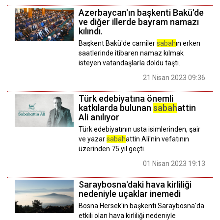
Azerbaycan'ın başkenti Bakü'de
ve diğer illerde bayram namazı
kılındı.
Başkent Bakü'de camiler
sabah
ın erken
saatlerinde itibaren namaz kılmak
isteyen vatandaşlarla doldu taştı.
21 Nisan 2023 09:36
Türk edebiyatına önemli
katkılarda bulunan
sabah
attin
Ali anılıyor
Türk edebiyatının usta isimlerinden, şair
ve yazar
sabah
attin Ali'nin vefatının
üzerinden 75 yıl geçti.
01 Nisan 2023 19:13
Saraybosna'daki hava kirliliği
nedeniyle uçaklar inemedi
Bosna Hersek'in başkenti Saraybosna'da
etkili olan hava kirliliği nedeniyle