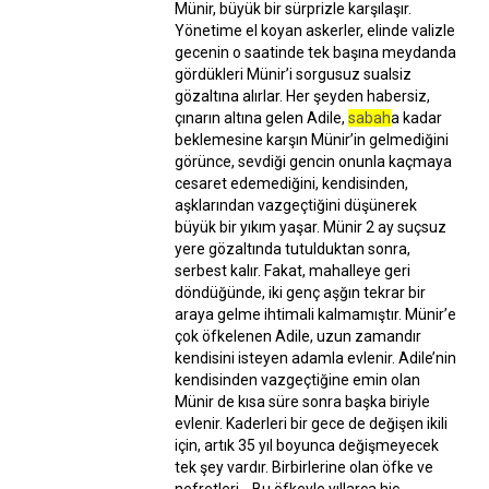
Münir, büyük bir sürprizle karşılaşır.
Yönetime el koyan askerler, elinde valizle
gecenin o saatinde tek başına meydanda
gördükleri Münir’i sorgusuz sualsiz
gözaltına alırlar. Her şeyden habersiz,
çınarın altına gelen Adile,
sabah
a kadar
beklemesine karşın Münir’in gelmediğini
görünce, sevdiği gencin onunla kaçmaya
cesaret edemediğini, kendisinden,
aşklarından vazgeçtiğini düşünerek
büyük bir yıkım yaşar. Münir 2 ay suçsuz
yere gözaltında tutulduktan sonra,
serbest kalır. Fakat, mahalleye geri
döndüğünde, iki genç aşğın tekrar bir
araya gelme ihtimali kalmamıştır. Münir’e
çok öfkelenen Adile, uzun zamandır
kendisini isteyen adamla evlenir. Adile’nin
kendisinden vazgeçtiğine emin olan
Münir de kısa süre sonra başka biriyle
evlenir. Kaderleri bir gece de değişen ikili
için, artık 35 yıl boyunca değişmeyecek
tek şey vardır. Birbirlerine olan öfke ve
nefretleri… Bu öfkeyle yıllarca hiç