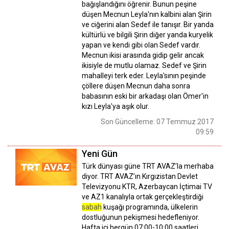
bağışlandığını öğrenir. Bunun peşine
düşen Mecnun Leyla'nın kalbini alan Şirin
ve ciğerini alan Sedef ile tanışır. Bir yanda
kültürlü ve bilgili Şirin diğer yanda kuryelik
yapan ve kendi gibi olan Sedef vardır.
Mecnun ikisi arasında gidip gelir ancak
ikisiyle de mutlu olamaz. Sedef ve Şirin
mahalleyi terk eder. Leyla'sının peşinde
çöllere düşen Mecnun daha sonra
babasının eski bir arkadaşı olan Ömer'in
kızı Leyla'ya aşık olur.
Son Güncelleme: 07 Temmuz 2017
09:59
Yeni Gün
Türk dünyası güne TRT AVAZ’la merhaba
diyor. TRT AVAZ’ın Kırgızistan Devlet
Televizyonu KTR, Azerbaycan İçtimai TV
ve AZ1 kanalıyla ortak gerçekleştirdiği
sabah
kuşağı programında, ülkelerin
dostluğunun pekişmesi hedefleniyor.
Hafta içi hergün 07:00-10:00 saatleri