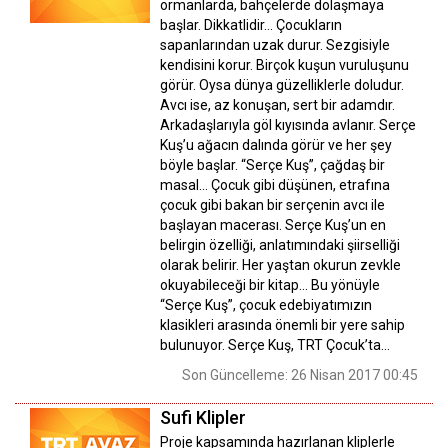
ormanlarda, bahçelerde dolaşmaya
başlar. Dikkatlidir… Çocukların
sapanlarından uzak durur. Sezgisiyle
kendisini korur. Birçok kuşun vuruluşunu
görür. Oysa dünya güzelliklerle doludur.
Avcı ise, az konuşan, sert bir adamdır.
Arkadaşlarıyla göl kıyısında avlanır. Serçe
Kuş’u ağacın dalında görür ve her şey
böyle başlar. “Serçe Kuş”, çağdaş bir
masal… Çocuk gibi düşünen, etrafına
çocuk gibi bakan bir serçenin avcı ile
başlayan macerası. Serçe Kuş’un en
belirgin özelliği, anlatımındaki şiirselliği
olarak belirir. Her yaştan okurun zevkle
okuyabileceği bir kitap... Bu yönüyle
“Serçe Kuş”, çocuk edebiyatımızın
klasikleri arasında önemli bir yere sahip
bulunuyor. Serçe Kuş, TRT Çocuk’ta…
Son Güncelleme: 26 Nisan 2017 00:45
Sufi Klipler
Proje kapsamında hazırlanan kliplerle