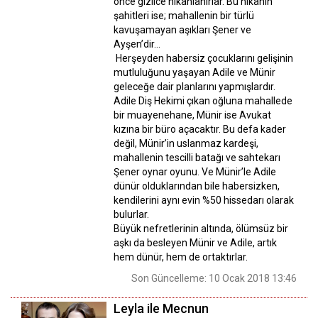
önce gizlice nikahlanırlar. Bu nikahın
şahitleri ise; mahallenin bir türlü
kavuşamayan aşıkları Şener ve
Ayşen’dir…
Herşeyden habersiz çocuklarını gelişinin
mutluluğunu yaşayan Adile ve Münir
geleceğe dair planlarını yapmışlardır.
Adile Diş Hekimi çıkan oğluna mahallede
bir muayenehane, Münir ise Avukat
kızına bir büro açacaktır. Bu defa kader
değil, Münir’in uslanmaz kardeşi,
mahallenin tescilli batağı ve sahtekarı
Şener oynar oyunu. Ve Münir’le Adile
dünür olduklarından bile habersizken,
kendilerini aynı evin %50 hissedarı olarak
bulurlar.
Büyük nefretlerinin altında, ölümsüz bir
aşkı da besleyen Münir ve Adile, artık
hem dünür, hem de ortaktırlar.
Son Güncelleme: 10 Ocak 2018 13:46
Leyla ile Mecnun