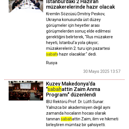
İstanbul'daki 2 Haziran
müzakerelerinde hazır olacak
Kremlin Sözcüsü Dmitriy Peskov,
Ukrayna konusunda üst düzey
görüşmeler için heyetler arası
görüşmelerden sonuç elde edilmesi
gerektiğini belirterek, "Rus müzakere
heyeti, İstanbul'a yola çıkıyor;
müzakerelerin 2. turu için pazartesi
sabah
ı hazır olacaklar." dedi.
Rusya
30 Mayıs 2025 13:57
Kuzey Makedonya'da
"
sabah
attin Zaim Anma
Programı" düzenlendi
IBU Rektörü Prof. Dr. Lütfi Sunar:
Yalnızca bir akademisyen değil aynı
zamanda hocaların hocası olarak
tanınan
sabah
attin Zaim, ilim ve hikmeti
birleştiren mümtaz bir şahsiyetti.