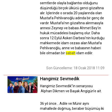
semtlerde olayla bağlantısı olduğunu
düşündüğü birçok ülkücü genci gözaltına
alır. İçlerinde o sırada 20 yaşlarında olan
Mustafa Pehlivanoğlu adında bir genç de
vardır. Mustafa'nın gözaltına alınmasıyla
annesi Zeynep ve babası Ahmet Bey'in
hukuk mücadelesi başlamış olur. Daha
sonra 12 Eylül Askeri Darbesi'nin kurduğu
mahkemede idam cezası alan Mustafa
Pehlivanoğlu, anne ve babasının haberi
bile olmadan bir
sabah
idam edilir.
Son Güncelleme: 18 Ocak 2018 11:09
Hangimiz Sevmedik
Hangimiz Sevmedik”in senaryosu
Alphan Dikmen ve Başak Angigün’e ait.
36 yıl önce… Adile ve Münir aynı
mahallede doğmuş, beraber büyümüş iki