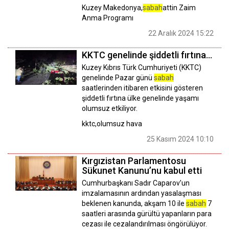
Kuzey Makedonya,
sabah
attin Zaim
Anma Programı
22 Aralık 2024 15:22
KKTC genelinde şiddetli fırtına...
Kuzey Kıbrıs Türk Cumhuriyeti (KKTC)
genelinde Pazar günü
sabah
saatlerinden itibaren etkisini gösteren
şiddetli fırtına ülke genelinde yaşamı
olumsuz etkiliyor.
kktc,olumsuz hava
25 Kasım 2024 10:10
Kırgızistan Parlamentosu
Sükunet Kanunu’nu kabul etti
Cumhurbaşkanı Sadır Caparov’un
imzalamasının ardından yasalaşması
beklenen kanunda, akşam 10 ile
sabah
7
saatleri arasında gürültü yapanların para
cezası ile cezalandırılması öngörülüyor.