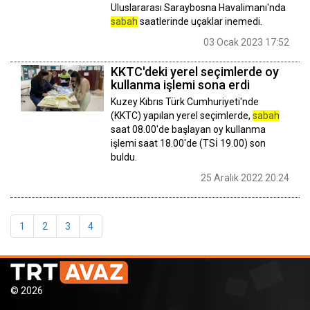
Uluslararası Saraybosna Havalimanı'nda
sabah
saatlerinde uçaklar inemedi.
03 Ocak 2023 17:52
KKTC'deki yerel seçimlerde oy
kullanma işlemi sona erdi
Kuzey Kıbrıs Türk Cumhuriyeti'nde
(KKTC) yapılan yerel seçimlerde,
sabah
saat 08.00'de başlayan oy kullanma
işlemi saat 18.00'de (TSİ 19.00) son
buldu.
25 Aralık 2022 20:24
1
2
3
4
© 2026