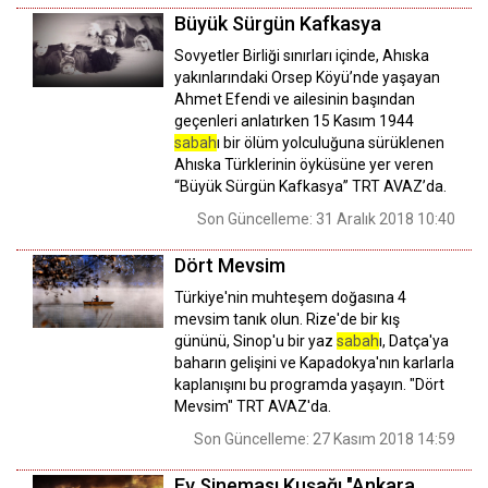
Büyük Sürgün Kafkasya
Sovyetler Birliği sınırları içinde, Ahıska
yakınlarındaki Orsep Köyü’nde yaşayan
Ahmet Efendi ve ailesinin başından
geçenleri anlatırken 15 Kasım 1944
sabah
ı bir ölüm yolculuğuna sürüklenen
Ahıska Türklerinin öyküsüne yer veren
“Büyük Sürgün Kafkasya” TRT AVAZ’da.
Son Güncelleme: 31 Aralık 2018 10:40
Dört Mevsim
Türkiye'nin muhteşem doğasına 4
mevsim tanık olun. Rize'de bir kış
gününü, Sinop'u bir yaz
sabah
ı, Datça'ya
baharın gelişini ve Kapadokya'nın karlarla
kaplanışını bu programda yaşayın. "Dört
Mevsim" TRT AVAZ'da.
Son Güncelleme: 27 Kasım 2018 14:59
Ev Sineması Kuşağı "Ankara