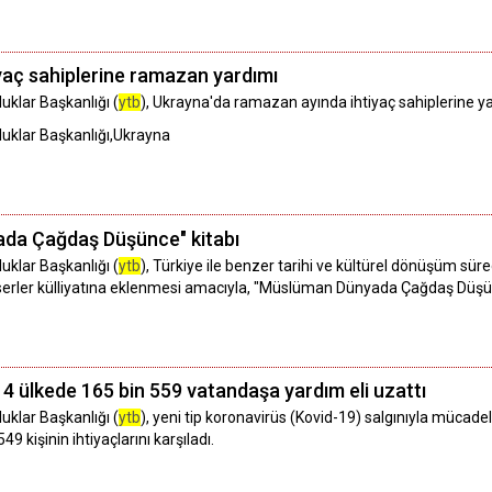
iyaç sahiplerine ramazan yardımı
uklar Başkanlığı (
ytb
), Ukrayna'da ramazan ayında ihtiyaç sahiplerine yar
luklar Başkanlığı,Ukrayna
da Çağdaş Düşünce" kitabı
uklar Başkanlığı (
ytb
), Türkiye ile benzer tarihi ve kültürel dönüşüm süre
i eserler külliyatına eklenmesi amacıyla, "Müslüman Dünyada Çağdaş Düşünce
14 ülkede 165 bin 559 vatandaşa yardım eli uzattı
uklar Başkanlığı (
ytb
), yeni tip koronavirüs (Kovid-19) salgınıyla mücade
 kişinin ihtiyaçlarını karşıladı.