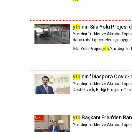
ytb
'nin Sıla Yolu Projes
Yurtdışı Türkler ve Akraba Toplul
daha rahat geçmeleri için uygula
Sıla Yolu Projesi,
ytb
,Yurtdışı Tü
ytb
'nin "Diaspora Covid-
Yurtdışı Türkler ve Akraba Toplul
Destek ve İş Birliği Programı" ile 
ytb
Başkanı Eren'den Ram
Yurtdışı Türkler ve Akraba Toplu