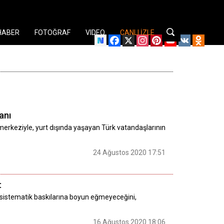
HABER
FOTOĞRAF
VIDEO
CANLI İZLE
Facebook
X
Instagram
Pinterest
YouTube
VK
Odnok
anı
t merkeziyle, yurt dışında yaşayan Türk vatandaşlarının
24 Ağustos 2020 17:51
:
n sistematik baskılarına boyun eğmeyeceğini,
16 Ağustos 2020 18:06