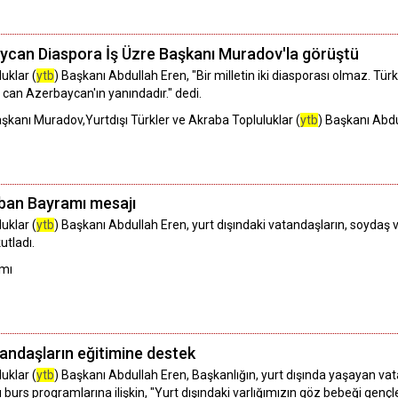
ycan Diaspora İş Üzre Başkanı Muradov'la görüştü
uklar (
ytb
) Başkanı Abdullah Eren, "Bir milletin iki diasporası olmaz. Tü
ş can Azerbaycan'ın yanındadır." dedi.
kanı Muradov,Yurtdışı Türkler ve Akraba Topluluklar (
ytb
) Başkanı Abd
ban Bayramı mesajı
uklar (
ytb
) Başkanı Abdullah Eren, yurt dışındaki vatandaşların, soydaş v
utladı.
amı
tandaşların eğitimine destek
uklar (
ytb
) Başkanı Abdullah Eren, Başkanlığın, yurt dışında yaşayan va
burs programlarına ilişkin, "Yurt dışındaki varlığımızın göz bebeği genç