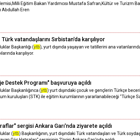
emisi,Milli Eğitim Bakan Yardımcısı Mustafa Safran,Kültür ve Turizm Ba
ı Abdullah Eren
n Türk vatandaşlarını Sırbistan'da karşılıyor
uklar Başkanlığı (
ytb
), yurt dışında yaşayan ve tatillerini ana vatanları
larında karşılıyor.
oje Destek Programı" başvuruya açıldı
luklar Başkanlığınca (
ytb
) yurt dışındaki çocuk ve gençlerin Türkçe bece
um kuruluşları (STK) ile eğitim kurumlarının yararlanabileceği "Türkçe S
raflar" sergisi Ankara Garı'nda ziyarete açıldı
uklar (
ytb
) Başkanlığının, yurt dışındaki Türk vatandaşları ve Türk soydaş
an Göç Hatıraları" sergisinin 2'ncisi Ankara Garı'nda açıldı.