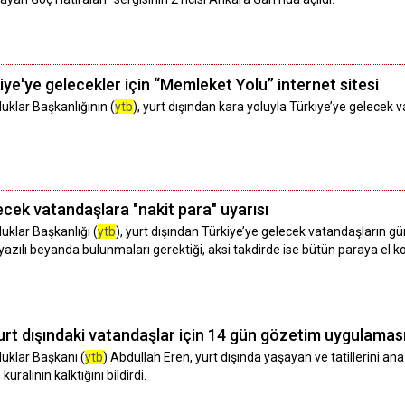
iye'ye gelecekler için “Memleket Yolu” internet sitesi
uklar Başkanlığının (
ytb
), yurt dışından kara yoluyla Türkiye’ye gelecek 
ecek vatandaşlara "nakit para" uyarısı
uklar Başkanlığı (
ytb
), yurt dışından Türkiye’ye gelecek vatandaşların 
 yazılı beyanda bulunmaları gerektiği, aksi takdirde ise bütün paraya el 
urt dışındaki vatandaşlar için 14 gün gözetim uygulaması
luklar Başkanı (
ytb
) Abdullah Eren, yurt dışında yaşayan ve tatillerini a
alının kalktığını bildirdi.