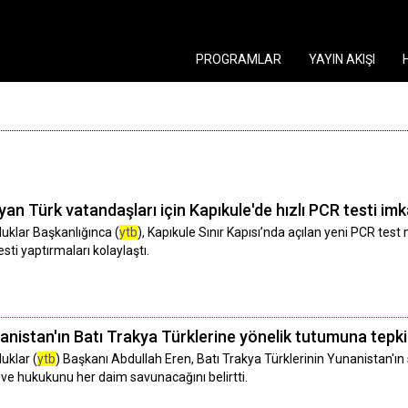
PROGRAMLAR
YAYIN AKIŞI
yan Türk vatandaşları için Kapıkule'de hızlı PCR testi imk
luklar Başkanlığınca (
ytb
), Kapıkule Sınır Kapısı’nda açılan yeni PCR tes
sti yaptırmaları kolaylaştı.
nistan'ın Batı Trakya Türklerine yönelik tutumuna tepki
uklar (
ytb
) Başkanı Abdullah Eren, Batı Trakya Türklerinin Yunanistan'ı
 ve hukukunu her daim savunacağını belirtti.