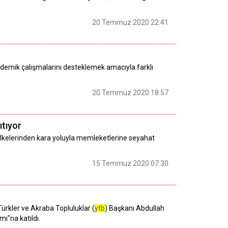
20 Temmuz 2020 22:41
ademik çalışmalarını desteklemek amacıyla farklı
20 Temmuz 2020 18:57
ıtıyor
a ülkelerinden kara yoluyla memleketlerine seyahat
15 Temmuz 2020 07:30
ürkler ve Akraba Topluluklar (
ytb
) Başkanı Abdullah
"na katıldı.