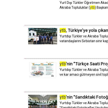
Yurt Dışı Türkler Öğretmen Akad
Akraba Topluluklar (
ytb
) Başkan
ytb
, Türkiye'ye yola çıka
Yurtdışı Türkler ve Akraba Toplul
vatandaşlarını Sırbistan sınır kapı
ytb
'nin "Türkçe Saati Pr
Yurtdışı Türkler ve Akraba Toplu
ve kar amacı gütmeyen sivil topl
ytb
'nin "Sandıktaki Fotoğ
Yurtdışı Türkler ve Akraba Toplul
"Sandıktaki Fotoğraflar Unutulmay