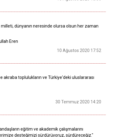
rk milleti, dünyanın neresinde olursa olsun her zaman
ullah Eren
10 Ağustos 2020 17:52
e akraba toplulukların ve Türkiye'deki uluslararası
30 Temmuz 2020 14:20
tandaşların eğitim ve akademik çalışmalarını
lerimize desteğimizi sürdürüyoruz, sürdüreceğiz."