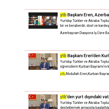
ytb
Başkanı Eren, Azerba
Yurtdışı Türkler ve Akraba Toplul
bir ve beraberdir; dost ve karde
Azerbaycan Diaspora İş Üzre Baş
ytb
Başkanı Eren'den Kur
Yurtdışı Türkler ve Akraba Toplul
öğrencilerin Kurban Bayramı'nı k
ytb
,Abdullah Eren,Kurban Bayr
ytb
'den yurt dışındaki va
Yurtdışı Türkler ve Akraba Toplul
desteklemek amacıyla başlattığı 