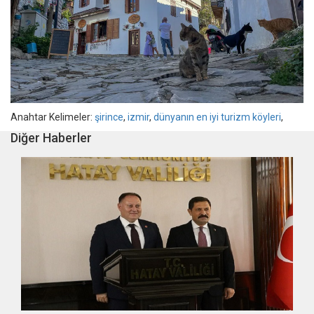
Anahtar Kelimeler:
şirince
,
izmir
,
dünyanın en iyi turizm köyleri
,
Diğer Haberler