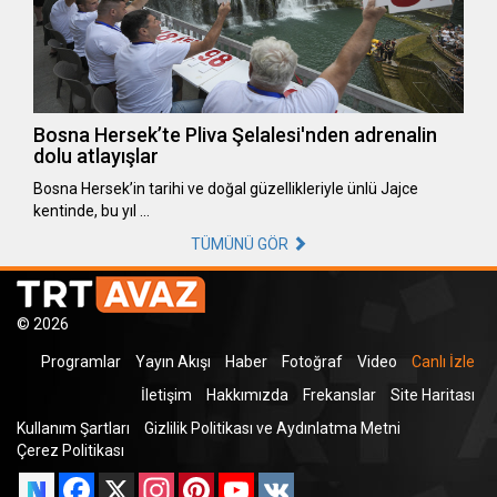
Bosna Hersek’te Pliva Şelalesi'nden adrenalin
dolu atlayışlar
Bosna Hersek’in tarihi ve doğal güzellikleriyle ünlü Jajce
kentinde, bu yıl …
TÜMÜNÜ GÖR
© 2026
Programlar
Yayın Akışı
Haber
Fotoğraf
Video
Canlı İzle
İletişim
Hakkımızda
Frekanslar
Site Haritası
Kullanım Şartları
Gizlilik Politikası ve Aydınlatma Metni
Çerez Politikası
Facebook
X
Instagram
Pinterest
YouTube
VK