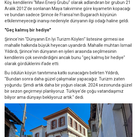
Köy, kendilerini "Mavi Enerji Grubu" olarak adlandıran bir grubun 21
Aralık 2012'de sonlanan Maya takvimine göre kıyametin kopacağı
ve bundan sadece Şirince ile Fransa'nın Bugarach köyünün
etkilenmeyeceği inanışı nedeniyle dünyanın ilgi odağı haline geldi.
"Geç kalmış bir hediye"
Şirince'nin "Dünyanın En İyi Turizm Köyleri" listesine girmesi ise
mahalle halkında büyük heyecan uyandırdı. Mahalle muhtarı İsmail
Yıldırdı, Şirince'nin dünyanın en iyileri arasında seçilmesinin
kendilerini çok sevindirdiğini ancak bunu "geç kalmış bir hediye"
olarak gördüklerini ifade etti.
Bu ödülün köyün tanıtımına katkı sunacağını belirten Yıldırdı,
"Bundan sonra daha güzel çalışmalar yapacağız. Turizm zaten
yoğundu. Şimdi artık daha bir yoğun olacak. 2024 sezonunda güzel
bir sezon geçirmeyi planlıyoruz. Türkiye'de çoğu vatandaşımız
biliyor ama dünyayı bekliyoruz artık." dedi.