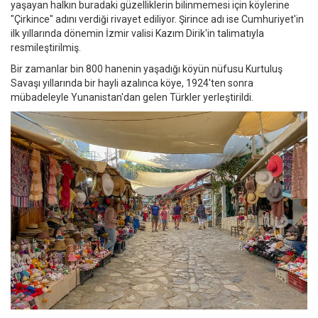
yaşayan halkın buradaki güzelliklerin bilinmemesi için köylerine
"Çirkince" adını verdiği rivayet ediliyor. Şirince adı ise Cumhuriyet'in
ilk yıllarında dönemin İzmir valisi Kazım Dirik'in talimatıyla
resmileştirilmiş.
Bir zamanlar bin 800 hanenin yaşadığı köyün nüfusu Kurtuluş
Savaşı yıllarında bir hayli azalınca köye, 1924'ten sonra
mübadeleyle Yunanistan'dan gelen Türkler yerleştirildi.