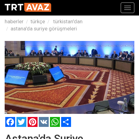
Toggl
navig
haberler
türkçe
türkistan'dan
astana'da suriye görüşmeleri
Facebook
Twitter
Pinterest
VK
WhatsApp
Paylaş
Astana'da Suriye