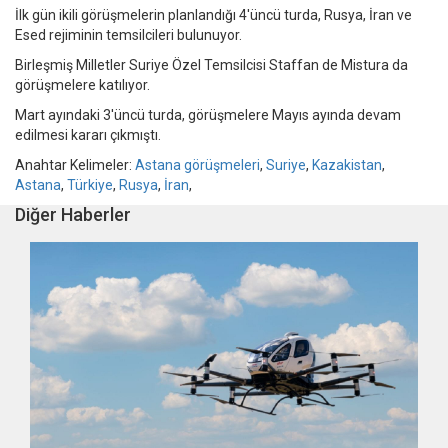
İlk gün ikili görüşmelerin planlandığı 4'üncü turda, Rusya, İran ve
Esed rejiminin temsilcileri bulunuyor.
Birleşmiş Milletler Suriye Özel Temsilcisi Staffan de Mistura da
görüşmelere katılıyor.
Mart ayındaki 3'üncü turda, görüşmelere Mayıs ayında devam
edilmesi kararı çıkmıştı.
Anahtar Kelimeler:
Astana görüşmeleri
,
Suriye
,
Kazakistan
,
Astana
,
Türkiye
,
Rusya
,
İran
,
Diğer Haberler