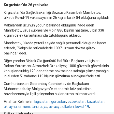
Kırgızistan'da 26 yeni vaka
Kırgızistan'da Sağlık Bakanlığı Sözcüsü Kasımbek Mambetov,
ülkede Kovid-19 vaka sayısının 26 kişi artarak 84 olduğunu açıkladı.
Vakalardan üçünün yoğun bakımda olduğunu ifade eden
Mambetov, virüs şüphesiyle 4 bin 886 kişinin hastane, 3 bin 338
kişinin de ev karantinasında tutulduğunu aktardı.
Mambetov, ülkede yeterli sayıda sağlık personeli olduğuna işaret
ederek, "Salgın ile mücadelede 1097 uzman doktor görev
başında." dedi.
Diğer yandan Bişkek Ola ğanüstü Hal Büro Başkanı ve İçişleri
Bakan Yardımcısı Almazbek Orozaliyev, 1000 güvenlik görevlisinin
konuşlandırıldığı120 denetleme noktasında sokağa çıkma yasağını
ihlal eden 5'i yabancı 119 kişinin gözaltına alındığını ifade etti.
Cumhurbaşkanı Sooronbay Ceenbekov de Başbakanı
Muhammedkalıy Abılgaziyev'e ekonomik kriz paketinin
hazırlanmasıyla ilgili çalışmaları hızlandırma talimatı verdi.
Anahtar Kelimeler:
kıgızistan
,
gürcistan
,
özbekistan
,
kazakistan
,
ukrayna
,
ermenistan
,
rusya
,
avrasya ülkeleri
,
kovid-19
,