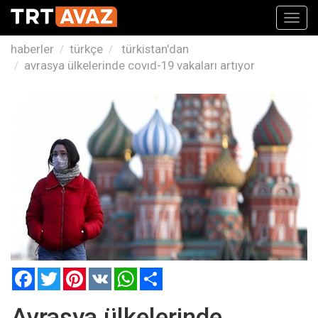
Toggl
navig
haberler
türkçe
türkistan'dan
avrasya ülkelerinde covıd-19 vakaları artıyor
Facebook
Twitter
Pinterest
VK
WhatsApp
Paylaş
Avrasya ülkelerinde