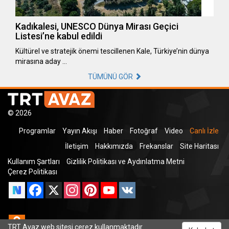
Kadıkalesi, UNESCO Dünya Mirası Geçici
Listesi’ne kabul edildi
Kültürel ve stratejik önemi tescillenen Kale, Türkiye’nin dünya
mirasına aday …
TÜMÜNÜ GÖR
© 2026
Programlar
Yayın Akışı
Haber
Fotoğraf
Video
Canlı İzle
İletişim
Hakkımızda
Frekanslar
Site Haritası
Kullanım Şartları
Gizlilik Politikası ve Aydınlatma Metni
Çerez Politikası
Facebook
X
Instagram
Pinterest
YouTube
VK
Odnoklassniki
TRT Avaz web sitesi çerez kullanmaktadır.