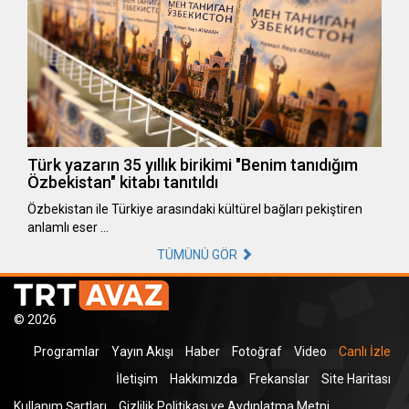
Türk yazarın 35 yıllık birikimi "Benim tanıdığım
Özbekistan" kitabı tanıtıldı
Özbekistan ile Türkiye arasındaki kültürel bağları pekiştiren
anlamlı eser …
TÜMÜNÜ GÖR
© 2026
Programlar
Yayın Akışı
Haber
Fotoğraf
Video
Canlı İzle
İletişim
Hakkımızda
Frekanslar
Site Haritası
Kullanım Şartları
Gizlilik Politikası ve Aydınlatma Metni