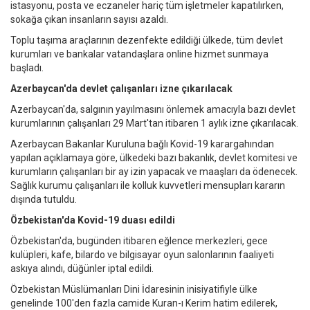
istasyonu, posta ve eczaneler hariç tüm işletmeler kapatılırken,
sokağa çıkan insanların sayısı azaldı.
Toplu taşıma araçlarının dezenfekte edildiği ülkede, tüm devlet
kurumları ve bankalar vatandaşlara online hizmet sunmaya
başladı.
Azerbaycan'da devlet çalışanları izne çıkarılacak
Azerbaycan'da, salgının yayılmasını önlemek amacıyla bazı devlet
kurumlarının çalışanları 29 Mart'tan itibaren 1 aylık izne çıkarılacak.
Azerbaycan Bakanlar Kuruluna bağlı Kovid-19 karargahından
yapılan açıklamaya göre, ülkedeki bazı bakanlık, devlet komitesi ve
kurumların çalışanları bir ay izin yapacak ve maaşları da ödenecek.
Sağlık kurumu çalışanları ile kolluk kuvvetleri mensupları kararın
dışında tutuldu.
Özbekistan'da Kovid-19 duası edildi
Özbekistan'da, bugünden itibaren eğlence merkezleri, gece
kulüpleri, kafe, bilardo ve bilgisayar oyun salonlarının faaliyeti
askıya alındı, düğünler iptal edildi.
Özbekistan Müslümanları Dini İdaresinin inisiyatifiyle ülke
genelinde 100'den fazla camide Kuran-ı Kerim hatim edilerek,