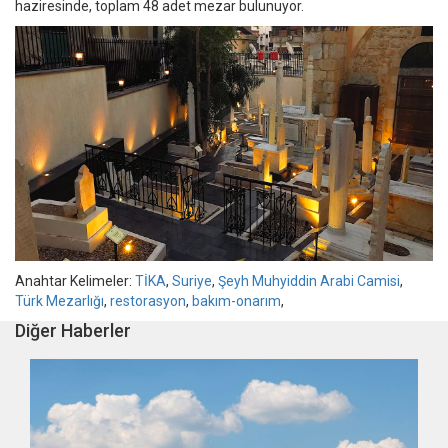
haziresinde, toplam 48 adet mezar bulunuyor.
Anahtar Kelimeler:
TİKA
,
Suriye
,
Şeyh Muhyiddin Arabi Camisi
,
Türk Mezarlığı
,
restorasyon
,
bakım-onarım
,
Diğer Haberler