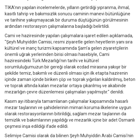
TİKA'nın yapılan incelemelerde, yılların getirdiği yıpranma, ihmal,
kasıtlı tahrip ve bakımsızlık sonucu caminin manevi bütünlüğüne
ve tarihine yakışmayacak bir duruma düştüğünün görülmesinin
ardından restorasyon çalışmalarına başladığı belirtildi.
Cami ve haziresinde yapılan çalışmalara işaret edilen açıklamada,
"Şeyh Muhyiddin Camisi, resmi ziyaretle gelen heyetlerin yanı sıra
kültürel ve inanç turizmi kapsamında Şam’a gelen ziyaretçilerin
önemli uğrak yerlerinden birisi olması hasebiyle, Cami
haziresindeki Türk Mezarlığı’nın tarihi ve kültürel
sorumluluğumuzun bir gereği olarak ecdad mirasına yakışır bir
şekilde temiz, bakımlı ve düzenli olması için ilk etapta hazirenin
içinde zaman içinde biriken çöp ve toprak yığınları kaldırılmış, beton
ve toprak altında kalan mezarlar ortaya çıkarılmış ve akabinde
mezarlığın çevre düzenlemesi çalışmaları yapılmıştır." denildi.
Kasım ayı itibarıyla tamamlanan çalışmalar kapsamında hasarlı
mezar taşlarının ve şahidelerinin mimari koruma ilkelerine uygun
olarak restorasyonlarının bitirildiği, sağlam mezar taşlarının da
temizlik ve bakımlarının yapıldığı ve mezarlık içine bir adet Osmanlı
çeşmesi inşa edildiği ifade edildi.
Selimiye Camisi olarak da bilinen Şeyh Muhyiddin Arabi Camisi'nin