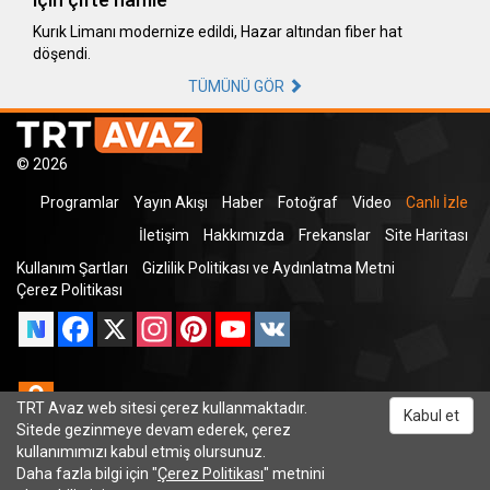
Kurık Limanı modernize edildi, Hazar altından fiber hat
döşendi.
TÜMÜNÜ GÖR
© 2026
Programlar
Yayın Akışı
Haber
Fotoğraf
Video
Canlı İzle
İletişim
Hakkımızda
Frekanslar
Site Haritası
Kullanım Şartları
Gizlilik Politikası ve Aydınlatma Metni
Çerez Politikası
Facebook
X
Instagram
Pinterest
YouTube
VK
Odnoklassniki
TRT Avaz web sitesi çerez kullanmaktadır.
Kabul et
Sitede gezinmeye devam ederek, çerez
kullanımımızı kabul etmiş olursunuz.
Daha fazla bilgi için "
Çerez Politikası
" metnini
TRT Dinle