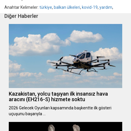
Anahtar Kelimeler:
türkiye
,
balkan ülkeleri
,
kovid-19
,
yardım
,
Diğer Haberler
Kazakistan, yolcu taşıyan ilk insansız hava
aracını (EH216-S) hizmete soktu
2026 Gelecek Oyunları kapsamında başkentte ilk gösteri
uçuşunu başarıyla …