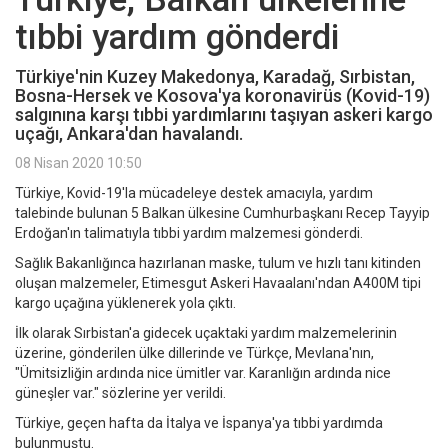
tıbbi yardım gönderdi
Türkiye'nin Kuzey Makedonya, Karadağ, Sırbistan,
Bosna-Hersek ve Kosova'ya koronavirüs (Kovid-19)
salgınına karşı tıbbi yardımlarını taşıyan askeri kargo
uçağı, Ankara'dan havalandı.
08 Nisan 2020 10:50
Türkiye, Kovid-19'la mücadeleye destek amacıyla, yardım
talebinde bulunan 5 Balkan ülkesine Cumhurbaşkanı Recep Tayyip
Erdoğan'ın talimatıyla tıbbi yardım malzemesi gönderdi.
Sağlık Bakanlığınca hazırlanan maske, tulum ve hızlı tanı kitinden
oluşan malzemeler, Etimesgut Askeri Havaalanı'ndan A400M tipi
kargo uçağına yüklenerek yola çıktı.
İlk olarak Sırbistan'a gidecek uçaktaki yardım malzemelerinin
üzerine, gönderilen ülke dillerinde ve Türkçe, Mevlana'nın,
"Ümitsizliğin ardında nice ümitler var. Karanlığın ardında nice
güneşler var." sözlerine yer verildi.
Türkiye, geçen hafta da İtalya ve İspanya'ya tıbbi yardımda
bulunmuştu.