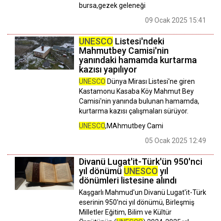
bursa,gezek geleneği
09 Ocak 2025 15:41
UNESCO
Listesi'ndeki
Mahmutbey Camisi'nin
yanındaki hamamda kurtarma
kazısı yapılıyor
UNESCO
Dünya Mirası Listesi'ne giren
Kastamonu Kasaba Köy Mahmut Bey
Camisi'nin yanında bulunan hamamda,
kurtarma kazısı çalışmaları sürüyor.
UNESCO
,MAhmutbey Cami
05 Ocak 2025 12:49
Divanü Lugat'it-Türk'ün 950'nci
yıl dönümü
UNESCO
yıl
dönümleri listesine alındı
Kaşgarlı Mahmud'un Divanü Lugat'it-Türk
eserinin 950'nci yıl dönümü, Birleşmiş
Milletler Eğitim, Bilim ve Kültür