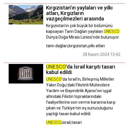
Kırgızistan'ın yaylaları ve yılkı
atları, Kırgızların
vazgeçilmezleri arasında
Kırgızistan'ın çok büyük bir bölümünü
kapsayan Tanrı Dağları yaylaları
UNESCO
Dünya Doğa Mirası Listesi'nde bulunuyor.
tanrı dağları,kırgızistan,yılkı atları
28 Kasım 2024 15:42
UNESCO
'da İsrail karşıtı tasarı
kabul edildi
UNESCO
'da İsrail'in, Birleşmiş Milletler
Yakın Doğu'daki Filistinli Mültecilere
Yardım ve Bayındırlık Ajansı'nın işgal
altındaki Filistin topraklarındaki
faaliyetlerine son verme kararına karşı
çıkan ve Türkiye'nin eş sunuculuğunu
yaptığı tasarı kabul edildi.
UNESCO
,israil,tasarı