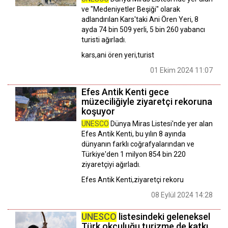
ve "Medeniyetler Beşiği" olarak
adlandırılan Kars'taki Ani Ören Yeri, 8
ayda 74 bin 509 yerli, 5 bin 260 yabancı
turisti ağırladı.
kars,ani ören yeri,turist
01 Ekim 2024 11:07
Efes Antik Kenti gece
müzeciliğiyle ziyaretçi rekoruna
koşuyor
UNESCO
Dünya Miras Listesi'nde yer alan
Efes Antik Kenti, bu yılın 8 ayında
dünyanın farklı coğrafyalarından ve
Türkiye'den 1 milyon 854 bin 220
ziyaretçiyi ağırladı.
Efes Antik Kenti,ziyaretçi rekoru
08 Eylül 2024 14:28
UNESCO
listesindeki geleneksel
Türk okçuluğu turizme de katkı