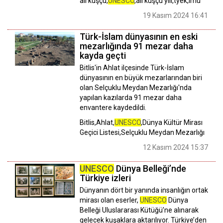
ali kuşçu,
UNESCO
,ali kuşçu yılı,tyek,imü
19 Kasım 2024 16:41
Türk-İslam dünyasının en eski
mezarlığında 91 mezar daha
kayda geçti
Bitlis'in Ahlat ilçesinde Türk-İslam
dünyasının en büyük mezarlarından biri
olan Selçuklu Meydan Mezarlığı'nda
yapılan kazılarda 91 mezar daha
envantere kaydedildi.
Bitlis,Ahlat,
UNESCO
,Dünya Kültür Mirası
Geçici Listesi,Selçuklu Meydan Mezarlığı
12 Kasım 2024 15:37
UNESCO
Dünya Belleği’nde
Türkiye izleri
Dünyanın dört bir yanında insanlığın ortak
mirası olan eserler,
UNESCO
Dünya
Belleği Uluslararası Kütüğü’ne alınarak
gelecek kuşaklara aktarılıyor. Türkiye’den