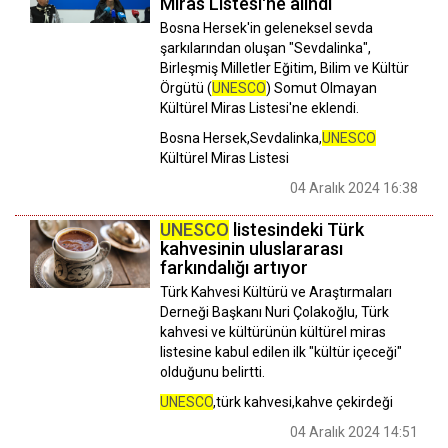
Miras Listesi'ne alındı
Bosna Hersek'in geleneksel sevda
şarkılarından oluşan "Sevdalinka",
Birleşmiş Milletler Eğitim, Bilim ve Kültür
Örgütü (
UNESCO
) Somut Olmayan
Kültürel Miras Listesi'ne eklendi.
Bosna Hersek,Sevdalinka,
UNESCO
Kültürel Miras Listesi
04 Aralık 2024 16:38
UNESCO
listesindeki Türk
kahvesinin uluslararası
farkındalığı artıyor
Türk Kahvesi Kültürü ve Araştırmaları
Derneği Başkanı Nuri Çolakoğlu, Türk
kahvesi ve kültürünün kültürel miras
listesine kabul edilen ilk "kültür içeceği"
olduğunu belirtti.
UNESCO
,türk kahvesi,kahve çekirdeği
04 Aralık 2024 14:51