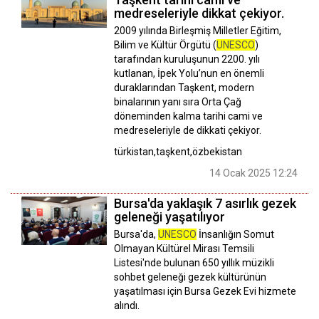
medreseleriyle dikkat çekiyor.
2009 yılında Birleşmiş Milletler Eğitim,
Bilim ve Kültür Örgütü (
UNESCO
)
tarafından kuruluşunun 2200. yılı
kutlanan, İpek Yolu’nun en önemli
duraklarından Taşkent, modern
binalarının yanı sıra Orta Çağ
döneminden kalma tarihi cami ve
medreseleriyle de dikkati çekiyor.
türkistan,taşkent,özbekistan
14 Ocak 2025 12:24
Bursa'da yaklaşık 7 asırlık gezek
geleneği yaşatılıyor
Bursa'da,
UNESCO
İnsanlığın Somut
Olmayan Kültürel Mirası Temsili
Listesi'nde bulunan 650 yıllık müzikli
sohbet geleneği gezek kültürünün
yaşatılması için Bursa Gezek Evi hizmete
alındı.