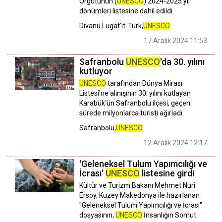
Örgütünün (
UNESCO
) 2024-2025 yıl
dönümleri listesine dahil edildi.
Divanü Lugat'it-Türk,
UNESCO
17 Aralık 2024 11:53
Safranbolu
UNESCO
'da 30. yılını
kutluyor
UNESCO
tarafından Dünya Mirası
Listesi'ne alınışının 30. yılını kutlayan
Karabük'ün Safranbolu ilçesi, geçen
sürede milyonlarca turisti ağırladı.
Safranbolu,
UNESCO
12 Aralık 2024 12:17
'Geleneksel Tulum Yapımcılığı ve
İcrası'
UNESCO
listesine girdi
Kültür ve Turizm Bakanı Mehmet Nuri
Ersoy, Kuzey Makedonya ile hazırlanan
"Geleneksel Tulum Yapımcılığı ve İcrası"
dosyasının,
UNESCO
İnsanlığın Somut