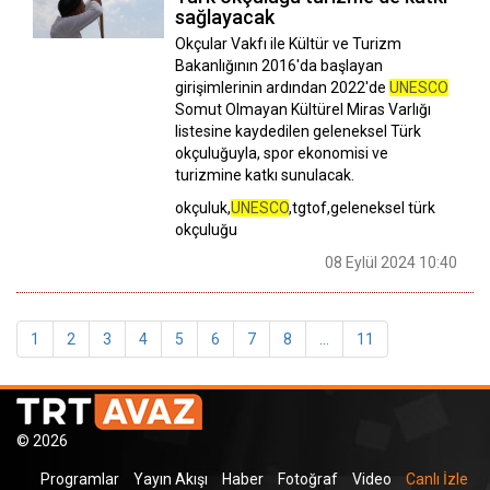
sağlayacak
Okçular Vakfı ile Kültür ve Turizm
Bakanlığının 2016'da başlayan
girişimlerinin ardından 2022'de
UNESCO
Somut Olmayan Kültürel Miras Varlığı
listesine kaydedilen geleneksel Türk
okçuluğuyla, spor ekonomisi ve
turizmine katkı sunulacak.
okçuluk,
UNESCO
,tgtof,geleneksel türk
okçuluğu
08 Eylül 2024 10:40
1
2
3
4
5
6
7
8
...
11
© 2026
Programlar
Yayın Akışı
Haber
Fotoğraf
Video
Canlı İzle