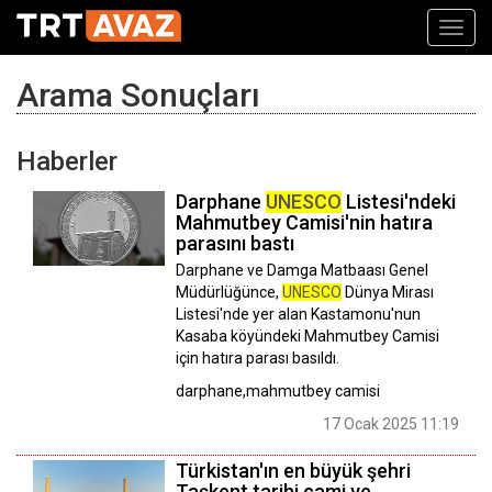
Toggl
navig
Arama Sonuçları
Haberler
Darphane
UNESCO
Listesi'ndeki
Mahmutbey Camisi'nin hatıra
parasını bastı
Darphane ve Damga Matbaası Genel
Müdürlüğünce,
UNESCO
Dünya Mirası
Listesi'nde yer alan Kastamonu'nun
Kasaba köyündeki Mahmutbey Camisi
için hatıra parası basıldı.
darphane,mahmutbey camisi
17 Ocak 2025 11:19
Türkistan'ın en büyük şehri
Taşkent tarihi cami ve