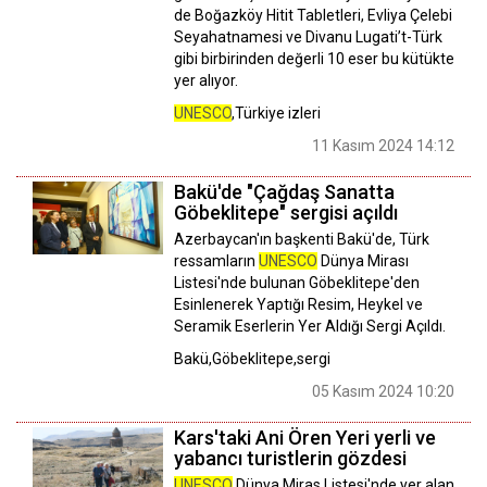
de Boğazköy Hitit Tabletleri, Evliya Çelebi
Seyahatnamesi ve Divanu Lugati’t-Türk
gibi birbirinden değerli 10 eser bu kütükte
yer alıyor.
UNESCO
,Türkiye izleri
11 Kasım 2024 14:12
Bakü'de "Çağdaş Sanatta
Göbeklitepe" sergisi açıldı
Azerbaycan'ın başkenti Bakü'de, Türk
ressamların
UNESCO
Dünya Mirası
Listesi'nde bulunan Göbeklitepe'den
Esinlenerek Yaptığı Resim, Heykel ve
Seramik Eserlerin Yer Aldığı Sergi Açıldı.
Bakü,Göbeklitepe,sergi
05 Kasım 2024 10:20
Kars'taki Ani Ören Yeri yerli ve
yabancı turistlerin gözdesi
UNESCO
Dünya Miras Listesi'nde yer alan