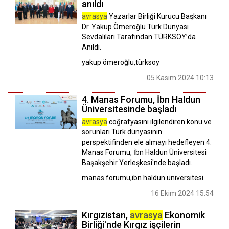
anıldı
avrasya
Yazarlar Birliği Kurucu Başkanı
Dr. Yakup Ömeroğlu Türk Dünyası
Sevdalıları Tarafından TÜRKSOY’da
Anıldı.
yakup ömeroğlu,türksoy
05 Kasım 2024 10:13
4. Manas Forumu, İbn Haldun
Üniversitesinde başladı
avrasya
coğrafyasını ilgilendiren konu ve
sorunları Türk dünyasının
perspektifinden ele almayı hedefleyen 4.
Manas Forumu, İbn Haldun Üniversitesi
Başakşehir Yerleşkesi'nde başladı.
manas forumu,ibn haldun üniversitesi
16 Ekim 2024 15:54
Kırgızistan,
avrasya
Ekonomik
Birliği'nde Kırgız işçilerin