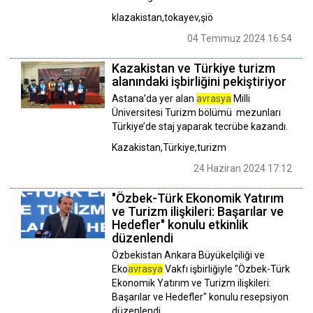
klazakistan,tokayev,şiö
04 Temmuz 2024 16:54
Kazakistan ve Türkiye turizm
alanındaki işbirliğini pekiştiriyor
Astana’da yer alan
avrasya
Milli
Üniversitesi Turizm bölümü mezunları
Türkiye’de staj yaparak tecrübe kazandı.
Kazakistan,Türkiye,turizm
24 Haziran 2024 17:12
"Özbek-Türk Ekonomik Yatırım
ve Turizm ilişkileri: Başarılar ve
Hedefler" konulu etkinlik
düzenlendi
Özbekistan Ankara Büyükelçiliği ve
Eko
avrasya
Vakfı işbirliğiyle "Özbek-Türk
Ekonomik Yatırım ve Turizm ilişkileri:
Başarılar ve Hedefler" konulu resepsiyon
düzenlendi.