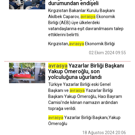
durumundan endişeli
Kırgızistan Bakanlar Kurulu Başkanı
Akılbek Caparov,
avrasya
Ekonomik
Birliği (AEB) üye ülkelerdeki
vatandaşlarına eşit davranılmasını talep
ettiklerini belirtti.
Kırgızistan,
avrasya
Ekonomik Birliği
02 Ekim 2024 09:55
avrasya
Yazarlar Birliği Başkanı
Yakup Ömeroğlu, son
yolculuğuna uğurlandı
Türkiye Yazarlar Birliği eski Genel
Başkanı ve
avrasya
Yazarlar Birliği
Başkanı Yakup Ömeroğlu, Hacı Bayram
Camisi'nde kılınan namazın ardından
toprağa verildi.
avrasya
Yazarlar Birliği Başkanı,Yakup
Ömeroğlu
18 Ağustos 2024 20:06