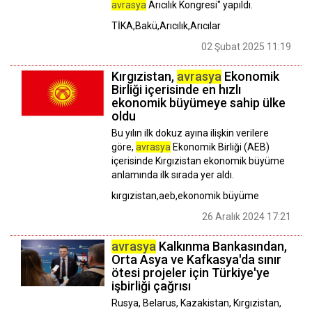
avrasya
Arıcılık Kongresi" yapıldı.
TİKA,Bakü,Arıcılık,Arıcılar
02 Şubat 2025 11:19
Kırgızistan,
avrasya
Ekonomik
Birliği içerisinde en hızlı
ekonomik büyümeye sahip ülke
oldu
Bu yılın ilk dokuz ayına ilişkin verilere
göre,
avrasya
Ekonomik Birliği (AEB)
içerisinde Kırgızistan ekonomik büyüme
anlamında ilk sırada yer aldı.
kırgızistan,aeb,ekonomik büyüme
26 Aralık 2024 17:21
avrasya
Kalkınma Bankasından,
Orta Asya ve Kafkasya'da sınır
ötesi projeler için Türkiye'ye
işbirliği çağrısı
Rusya, Belarus, Kazakistan, Kırgızistan,