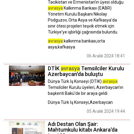
Tacikistan ve Ermenistan'ın üyesi olduğu
avrasya
Kalkınma Bankası (EABR)
Yönetim Kurulu Başkanı Nikolay
Podguzov, Orta Asya ve Kafkasya'da
sınır ötesi projeleri teşvik etmek için
Türkiye'ye işbirliği çağrısında bulundu.
avrasya
kalkınma bankası,orta
asya,kafkasya
06 Aralık 2024 18:41
DTİK
avrasya
Temsilciler Kurulu
Azerbaycan'da buluştu
Dünya Türk İş Konseyi (DTİK)
avrasya
Temsilciler Kurulu üyeleri, Azerbaycan'ın
başkenti Bakü'de bir araya geldi.
Dünya Türk İş Konseyi,Azerbaycan
05 Aralık 2024 19:44
Adı Destan Olan Şair:
Mahtumkulu kitabı Ankara'da