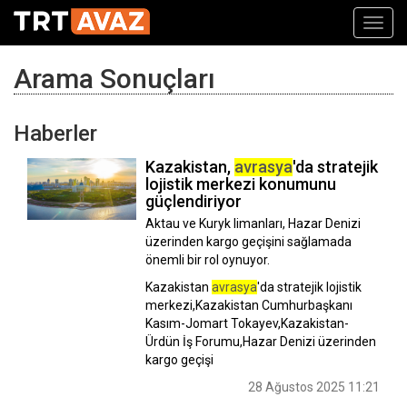
Toggl
navig
Arama Sonuçları
Haberler
Kazakistan,
avrasya
'da stratejik
lojistik merkezi konumunu
güçlendiriyor
Aktau ve Kuryk limanları, Hazar Denizi
üzerinden kargo geçişini sağlamada
önemli bir rol oynuyor.
Kazakistan
avrasya
'da stratejik lojistik
merkezi,Kazakistan Cumhurbaşkanı
Kasım-Jomart Tokayev,Kazakistan-
Ürdün İş Forumu,Hazar Denizi üzerinden
kargo geçişi
28 Ağustos 2025 11:21