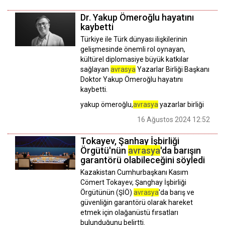
Dr. Yakup Ömeroğlu hayatını
kaybetti
Türkiye ile Türk dünyası ilişkilerinin
gelişmesinde önemli rol oynayan,
kültürel diplomasiye büyük katkılar
sağlayan
avrasya
Yazarlar Birliği Başkanı
Doktor Yakup Ömeroğlu hayatını
kaybetti.
yakup ömeroğlu,
avrasya
yazarlar birliği
16 Ağustos 2024 12:52
Tokayev, Şanhay İşbirliği
Örgütü'nün
avrasya
'da barışın
garantörü olabileceğini söyledi
Kazakistan Cumhurbaşkanı Kasım
Cömert Tokayev, Şanghay İşbirliği
Örgütünün (ŞİÖ)
avrasya
'da barış ve
güvenliğin garantörü olarak hareket
etmek için olağanüstü fırsatları
bulunduğunu belirtti.