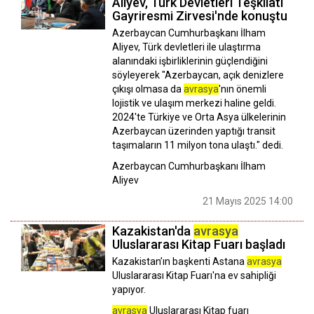
Aliyev, Türk Devletleri Teşkilatı
Gayriresmi Zirvesi'nde konuştu
Azerbaycan Cumhurbaşkanı İlham
Aliyev, Türk devletleri ile ulaştırma
alanındaki işbirliklerinin güçlendiğini
söyleyerek "Azerbaycan, açık denizlere
çıkışı olmasa da
avrasya
'nın önemli
lojistik ve ulaşım merkezi haline geldi.
2024'te Türkiye ve Orta Asya ülkelerinin
Azerbaycan üzerinden yaptığı transit
taşımaların 11 milyon tona ulaştı." dedi.
Azerbaycan Cumhurbaşkanı İlham
Aliyev
21 Mayıs 2025 14:00
Kazakistan'da
avrasya
Uluslararası Kitap Fuarı başladı
Kazakistan’ın başkenti Astana
avrasya
Uluslararası Kitap Fuarı'na ev sahipliği
yapıyor.
avrasya
Uluslararası Kitap fuarı