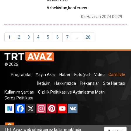
özbekistan,konferans
05 Haziran 2024 09:29
1
2
3
4
5
6
7
...
26
© 2026
Programlar
Yayın Akışı
Haber
Fotoğraf
Video
Canlı İzle
İletişim
Hakkımızda
Frekanslar
Site Haritası
Kullanım Şartları
Gizlilik Politikası ve Aydınlatma Metni
Çerez Politikası
Facebook
X
Instagram
Pinterest
YouTube
VK
Odnoklassniki
TRT Avaz web sitesi çerez kullanmaktadır.