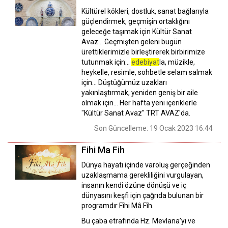
Kültürel kökleri, dostluk, sanat bağlarıyla
güçlendirmek, geçmişin ortaklığını
geleceğe taşımak için Kültür Sanat
Avaz... Geçmişten geleni bugün
ürettiklerimizle birleştirerek birbirimize
tutunmak için…
edebiyat
la, müzikle,
heykelle, resimle, sohbetle selam salmak
için… Düştüğümüz uzakları
yakınlaştırmak, yeniden geniş bir aile
olmak için... Her hafta yeni içeriklerle
"Kültür Sanat Avaz" TRT AVAZ'da.
Son Güncelleme: 19 Ocak 2023 16:44
Fihi Ma Fih
Dünya hayatı içinde varoluş gerçeğinden
uzaklaşmama gerekliliğini vurgulayan,
insanın kendi özüne dönüşü ve iç
dünyasını keşfi için çağrıda bulunan bir
programdır Fîhi Mâ Fîh.
Bu çaba etrafında Hz. Mevlana’yı ve