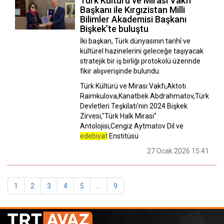
Türk Kültürü ve Mirası Vakfı
Başkanı ile Kırgızistan Milli
Bilimler Akademisi Başkanı
Bişkek’te buluştu
İki başkan, Türk dünyasının tarihî ve
kültürel hazinelerini geleceğe taşıyacak
stratejik bir iş birliği protokolü üzerinde
fikir alışverişinde bulundu.
Türk Kültürü ve Mirası Vakfı,Aktotı
Raimkulova,Kanatbek Abdrahmatov,Türk
Devletleri Teşkilatı’nın 2024 Bişkek
Zirvesi,"Türk Halk Mirası"
Antolojisi,Cengiz Aytmatov Dil ve
edebiyat
Enstitüsü
27 Ocak 2026 15:41
1
2
3
4
5
...
9