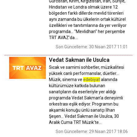
Gürcistan, Kırım, Kırgızistan, İran, Suriye,
Hindistan ve Londra olmak üzere 12
bölgeden farklı dillerde mevlid törenleri
aynı zamanda bu ülkelerin ortak kültürel
özellikleri ve tanıtımlarına da yer veriliyor
programda... "Mevlidhan" her perşembe
TRT AVAZ'da....
Son Güncelleme: 30 Nisan 2017 11:01
Vedat Sakman ile Usulca
Sıcak ve samimi sohbetler, müzikalitesi
yüksek canlı performanslar, düetler…
Müzik, sinema ve
edebiyat
alanında
kültürümüze katkıda bulunan
sanatçıların da eserleriyle yer aldığı
programda Vedat Sakman’a deneyimli
orkestrası eşlik ediyor. Programın bu
akşamki konuğu ünlü sanatçı İlhan
Şeşen… Vedat Sakman ile Usulca, 30
Aralık Cuma TRT Müzik’te…
Son Güncelleme: 29 Nisan 2017 18:06