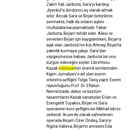
Zalim Vali Janbota, Sara'yı kardeşi
Jiyenkul'a dördüncü eş olarak almak
ister. Ancak Sara ve Birjan birbirlerini
sevmekte, halk da onların aşkını
mutlulukla karşılamaktadır. Fakat
Janbota, Birjan'ı tehdit eder. Ailesi ve
sevenleri Birjan için kaygılanırken, Birjan'a
aşık olan Janbota'nın kızı Altınay, Birjan'la
yakınlık kurmaya çalışır. Sara'dan
vazgeçmezse babası Janbota'nın onu
sürgün edeceğini söyler. Librettosu
Kazak
edebiyat
ının önemli isimlerinden
Kajim Jumaliyev'e ait olan eserin
orkestra şefliğini Tolga Taviş yaptı. Eserin
rejisörlüğünü Prof. Dr. Eflatun
Neimetzade, dekor ve kostüm
tasarımlarını Kazak sanatçıları Erlan ve
Esengeldi Tuyakov, Birjan ve Sara
operasının koro şefliğini ise Mikhail Iskrov
üstlendi. İki perde olarak sahnelenen
operada Birjan'ı Özer Öndeş, Sara'yı
Rigina Valieva, Birjan'ın annesini Eda