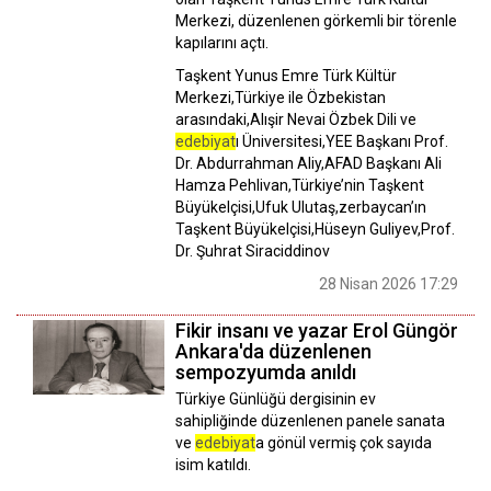
Merkezi, düzenlenen görkemli bir törenle
kapılarını açtı.
Taşkent Yunus Emre Türk Kültür
Merkezi,​​​​​​​Türkiye ile Özbekistan
arasındaki,Alışir Nevai Özbek Dili ve
edebiyat
ı Üniversitesi,YEE Başkanı Prof.
Dr. Abdurrahman Aliy,AFAD Başkanı Ali
Hamza Pehlivan,Türkiye’nin Taşkent
Büyükelçisi,Ufuk Ulutaş,zerbaycan’ın
Taşkent Büyükelçisi,Hüseyn Guliyev,Prof.
Dr. Şuhrat Siraciddinov
28 Nisan 2026 17:29
Fikir insanı ve yazar Erol Güngör
Ankara'da düzenlenen
sempozyumda anıldı
Türkiye Günlüğü dergisinin ev
sahipliğinde düzenlenen panele sanata
ve
edebiyat
a gönül vermiş çok sayıda
isim katıldı.