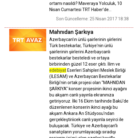
ortamı nasıldı? Maveraya Yolculuk, 10
Nisan Cumartesi TRT Haber’de…
Son Güncelleme: 25 Nisan 2017 18:38
Mahnıdan Şarkıya
Azerbaycan'ın ünlü şairlerinin şiirlerini
Türk bestekarlar, Türkiye'nin ünlü
şairlerinin şiirlerini Azerbaycanlı
bestekarlar besteledi ve ortaya
birbirinden güzel 12 eser çıktı. İlim ve
edebiyat
Eserleri Sahipleri Meslek Birliği
(İLESAM) ve Azerbaycan Bestekarlar
Birliği'nin ortak projesi olan "MAHNIDAN
ŞARKIYA" konser projesinin ikinci ayağını
bu akşam canlı yayınla ekranınıza
getiriyoruz. İlki 16 Ekim tarihinde Bakü'de
düzenlenen konserin ikinci ayağı bu
akşam Ankara Arı Stüdyosu'ndan
gerçekleştiriicek canlı yayınla seyirci ile
buluşacak. Türkiye ve Azerbaycan'lı
sanatçıların yorumlayacağı sıradışı
projenin ürünü olan ezgileri keyifle