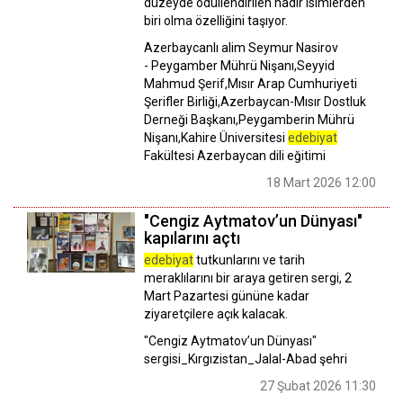
düzeyde ödüllendirilen nadir isimlerden
biri olma özelliğini taşıyor.
Azerbaycanlı alim Seymur Nasirov
- Peygamber Mührü Nişanı,Seyyid
Mahmud Şerif,Mısır Arap Cumhuriyeti
Şerifler Birliği,Azerbaycan-Mısır Dostluk
Derneği Başkanı,Peygamberin Mührü
Nişanı,Kahire Üniversitesi
edebiyat
Fakültesi Azerbaycan dili eğitimi
18 Mart 2026 12:00
"Cengiz Aytmatov’un Dünyası"
kapılarını açtı
edebiyat
tutkunlarını ve tarih
meraklılarını bir araya getiren sergi, 2
Mart Pazartesi gününe kadar
ziyaretçilere açık kalacak.
"Cengiz Aytmatov’un Dünyası"
sergisi_Kırgızistan_Jalal-Abad şehri
27 Şubat 2026 11:30