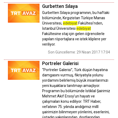
Gurbetten Sılaya
Gurbetten Sılaya programının, bu haftaki
bölümünde, Kırgızistan Türkiye Manas
Üniversitesi,
edebiyat
Fakültesi'nden,
İstanbul Üniversitesi
edebiyat
Fakültesine staj için gelen öğrencilerle
yapılan röportajlara ve istek kliplere yer
veriliyor.
Son Güncelleme: 29 Nisan 2017 17:04
Portreler Galerisi
“Portreler Galerisi”, Türk düşün hayatına
damgasını vurmuş, fikriyatıyla yolunu
yordamını belirlemiş büyük insanlarımızı
yeni kuşaklara tanıtmayı amaçlıyor.
Programın bu bölümünde İstiklal Şairimiz
Mehmet Akif Ersoy’un hayatı ve
çalışmaları konu ediliyor. TRT Haber,
vefatının 75. yılında andığımız millî
şairimizin bilinmeyen yönlerini, eserlerini,
üstadın yakınlarından, dostlarından,