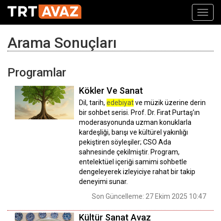
Toggl
navig
Arama Sonuçları
Programlar
Kökler Ve Sanat
Dil, tarih,
edebiyat
ve müzik üzerine derin
bir sohbet serisi. Prof. Dr. Fırat Purtaş’ın
moderasyonunda uzman konuklarla
kardeşliği, barışı ve kültürel yakınlığı
pekiştiren söyleşiler; CSO Ada
sahnesinde çekilmiştir. Program,
entelektüel içeriği samimi sohbetle
dengeleyerek izleyiciye rahat bir takip
deneyimi sunar.
Son Güncelleme: 27 Ekim 2025 10:47
Kültür Sanat Avaz