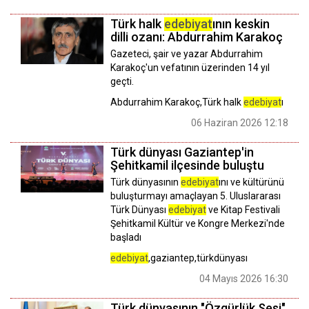
Türk halk
edebiyat
ının keskin
dilli ozanı: Abdurrahim Karakoç
Gazeteci, şair ve yazar Abdurrahim
Karakoç'un vefatının üzerinden 14 yıl
geçti.
Abdurrahim Karakoç,Türk halk
edebiyat
ı
06 Haziran 2026 12:18
Türk dünyası Gaziantep'in
Şehitkamil ilçesinde buluştu
Türk dünyasının
edebiyat
ını ve kültürünü
buluşturmayı amaçlayan 5. Uluslararası
Türk Dünyası
edebiyat
ve Kitap Festivali
Şehitkamil Kültür ve Kongre Merkezi'nde
başladı
edebiyat
,gaziantep,türkdünyası
04 Mayıs 2026 16:30
Türk dünyasının "Özgürlük Sesi"