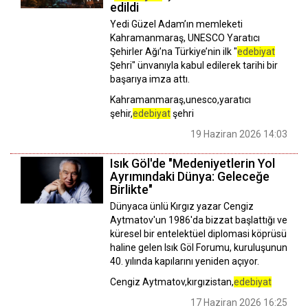
edildi
Yedi Güzel Adam’ın memleketi
Kahramanmaraş, UNESCO Yaratıcı
Şehirler Ağı’na Türkiye’nin ilk "
edebiyat
Şehri" ünvanıyla kabul edilerek tarihi bir
başarıya imza attı.
Kahramanmaraş,unesco,yaratıcı
şehir,
edebiyat
şehri
19 Haziran 2026 14:03
Isık Göl'de "Medeniyetlerin Yol
Ayrımındaki Dünya: Geleceğe
Birlikte"
Dünyaca ünlü Kırgız yazar Cengiz
Aytmatov'un 1986'da bizzat başlattığı ve
küresel bir entelektüel diplomasi köprüsü
haline gelen Isık Göl Forumu, kuruluşunun
40. yılında kapılarını yeniden açıyor.
Cengiz Aytmatov,kırgızistan,
edebiyat
17 Haziran 2026 16:25