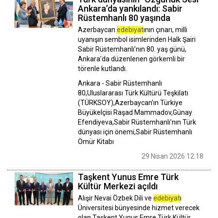
Ankara’da yankılandı: Sabir
Rüstemhanlı 80 yaşında
Azerbaycan
edebiyat
ının çınarı, milli
uyanışın sembol isimlerinden Halk Şairi
Sabir Rüstemhanlı’nın 80. yaş günü,
Ankara’da düzenlenen görkemli bir
törenle kutlandı.
Ankara - Sabir Rüstemhanlı
80,Uluslararası Türk Kültürü Teşkilatı
(TÜRKSOY),Azerbaycan’ın Türkiye
Büyükelçisi Raşad Mammadov,Günay
Efendiyeva,Sabir Rüstemhanlı’nın Türk
dünyası için önemi,Sabir Rüstemhanlı
Ömür Kitabı
29 Nisan 2026 12:18
Taşkent Yunus Emre Türk
Kültür Merkezi açıldı
Alışir Nevai Özbek Dili ve
edebiyat
ı
Üniversitesi bünyesinde hizmet verecek
olan Taşkent Yunus Emre Türk Kültür