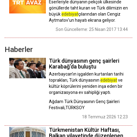
Eserleriyle dünyanın pekçok ülkesinde
gönüllerde taht kuran ve Türk dilimizin en
büyük
edebiyat
çılarından olan Cengiz
Aytmatov'un hayatı ekrana geliyor.
Son Güncelleme: 25 Nisan 2017 13:44
Haberler
Türk dünyasının genç şairleri
Karabağ’da buluştu
​​​​​​​Azerbaycan’ın işgalden kurtarılan tarihi
toprakları, Türk dünyasının
edebiyat
ve
kültür köprülerini yeniden inşa eden bir
organizasyona ev sahipliği yaptı.
Ağdam Türk Dünyasının Genç Şairleri
Festivali,TÜRKSOY
18 Temmuz 2026 12:23
Türkmenistan Kültür Haftası,
Balkan vilayetinde düzenlenen