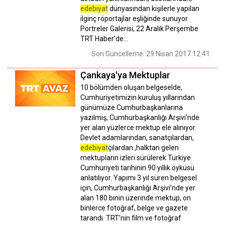
edebiyat
dünyasından kişilerle yapılan
ilginç röportajlar eşliğinde sunuyor.
Portreler Galerisi, 22 Aralık Perşembe
TRT Haber’de…
Son Güncelleme: 29 Nisan 2017 12:41
Çankaya'ya Mektuplar
10 bölümden oluşan belgeselde,
Cumhuriyetimizin kuruluş yıllarından
günümüze Cumhurbaşkanlarına
yazılmış, Cumhurbaşkanlığı Arşivi’nde
yer alan yüzlerce mektup ele alınıyor.
Devlet adamlarından, sanatçılardan,
edebiyat
çılardan ,halktan gelen
mektupların izleri sürülerek Türkiye
Cumhuriyeti tarihinin 90 yıllık öyküsü
anlatılıyor. Yapımı 3 yıl süren belgesel
için, Cumhurbaşkanlığı Arşivi’nde yer
alan 180 binin üzerinde mektup, on
binlerce fotoğraf, belge ve gazete
tarandı. TRT’nin film ve fotoğraf