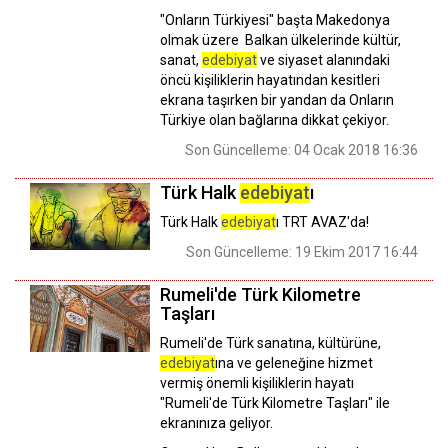
"Onların Türkiyesi" başta Makedonya
olmak üzere Balkan ülkelerinde kültür,
sanat,
edebiyat
ve siyaset alanındaki
öncü kişiliklerin hayatından kesitleri
ekrana taşırken bir yandan da Onların
Türkiye olan bağlarına dikkat çekiyor.
Son Güncelleme: 04 Ocak 2018 16:36
Türk Halk
edebiyat
ı
Türk Halk
edebiyat
ı TRT AVAZ'da!
Son Güncelleme: 19 Ekim 2017 16:44
Rumeli'de Türk Kilometre
Taşları
Rumeli'de Türk sanatına, kültürüne,
edebiyat
ına ve geleneğine hizmet
vermiş önemli kişiliklerin hayatı
"Rumeli'de Türk Kilometre Taşları" ile
ekranınıza geliyor.