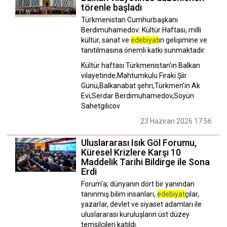
törenle başladı
Türkmenistan Cumhurbaşkanı
Berdimuhamedov: Kültür Haftası, milli
kültür, sanat ve
edebiyat
ın gelişimine ve
tanıtılmasına önemli katkı sunmaktadır.
Kültür haftası Türkmenistan'ın Balkan
vilayetinde,Mahtumkulu Firaki Şiir
Günü,Balkanabat şehri,Türkmen’in Ak
Evi,Serdar Berdimuhamedov,Söyün
Sahetgılıcov
23 Haziran 2026 17:56
Uluslararası Isık Göl Forumu,
Küresel Krizlere Karşı 10
Maddelik Tarihi Bildirge ile Sona
Erdi
Forum'a; dünyanın dört bir yanından
tanınmış bilim insanları,
edebiyat
çılar,
yazarlar, devlet ve siyaset adamları ile
uluslararası kuruluşların üst düzey
temsilcileri katıldı.