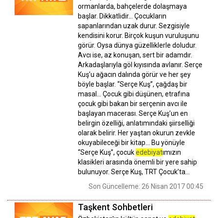
ormanlarda, bahçelerde dolaşmaya
başlar. Dikkatlidir… Çocukların
sapanlarından uzak durur. Sezgisiyle
kendisini korur. Birçok kuşun vuruluşunu
görür. Oysa dünya güzelliklerle doludur.
Avcı ise, az konuşan, sert bir adamdır.
Arkadaşlarıyla göl kıyısında avlanır. Serçe
Kuş’u ağacın dalında görür ve her şey
böyle başlar. “Serçe Kuş”, çağdaş bir
masal… Çocuk gibi düşünen, etrafına
çocuk gibi bakan bir serçenin avcı ile
başlayan macerası. Serçe Kuş’un en
belirgin özelliği, anlatımındaki şiirselliği
olarak belirir. Her yaştan okurun zevkle
okuyabileceği bir kitap... Bu yönüyle
“Serçe Kuş”, çocuk
edebiyat
ımızın
klasikleri arasında önemli bir yere sahip
bulunuyor. Serçe Kuş, TRT Çocuk’ta…
Son Güncelleme: 26 Nisan 2017 00:45
Taşkent Sohbetleri