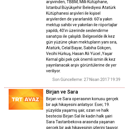
arşivinden, TBBM, Milli Kütüphane,
İstanbul Büyükşehir Belediyesi Atatürk
Kütüphanesi arşivleri ile kişisel
arşivlerden de yararlanıldı. 60’a yakın
mektup sahibi ve yakınları ile röportajlar
yapıldı, 40’ın üzerinde seslendirme
sanatçısı ile çalışıldı. Belgeselde ilk kez
gün yüzüne çıkan mektupların yanı sıra,
Atatürk, Celal Bayar, Sabiha Gökçen,
Vecihi Hürkuş, Hasan Ali Yücel ,Yaşar
Kemal gibi pek çok önemli ismin ilk kez
yayınlanacak arşiv görüntülerine de yer
veriliyor.
Son Güncelleme: 27 Nisan 2017 19:39
Birjan ve Sara
Birjan ve Sara operasının konusu gerçek
bir aşk hikayesini anlatıyor. Eser, 19.
yüzyılda yaşamış şair, ozan ve halk
bestecisi Birjan Sal ile kadın halk şairi
Sara Tastanbekova arasında yaşanan
gerçek bir aşk hikayesinin izlerini taşıyor.