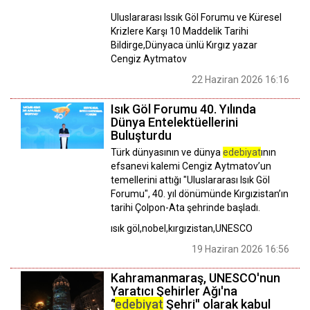
Uluslararası Issık Göl Forumu ve Küresel
Krizlere Karşı 10 Maddelik Tarihi
Bildirge,Dünyaca ünlü Kırgız yazar
Cengiz Aytmatov
22 Haziran 2026 16:16
Isık Göl Forumu 40. Yılında
Dünya Entelektüellerini
Buluşturdu
Türk dünyasının ve dünya
edebiyat
ının
efsanevi kalemi Cengiz Aytmatov’un
temellerini attığı "Uluslararası Isık Göl
Forumu", 40. yıl dönümünde Kırgızistan’ın
tarihi Çolpon-Ata şehrinde başladı.
ısık göl,nobel,kırgızistan,UNESCO
19 Haziran 2026 16:56
Kahramanmaraş, UNESCO'nun
Yaratıcı Şehirler Ağı'na
‘'
edebiyat
Şehri'' olarak kabul