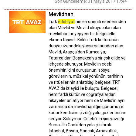
Son Güncelleme: 01 Mayıs 2017 17:44
Mevlidhan
Türk
edebiyat
ının en önemli eserlerinden
olan Mevlid ve Mevlid okuyucuları olan
mevlidhanlar yepyeni bir belgeselle
ekrana taşındı. Köklü Türk kültürünün
dünya üzerindeki yansımalarından olan
Mevlid; Arapça'dan Rumca'ya,
Tatarca'dan Boşnakça'ya bir çok dilde ve
lehçede okunuyor. Mevlid'in edebi
öneminin, dini duruşunun, sosyal
görevlerinin, müzikal yönünün, tarihinin
ve ritüellerinin anlatıldığı belgesel TRT
AVAZ'da izleyici ile buluştu. Belgesel,
hem farklı kültür ve coğrafyalardan
hikayeler anlatıyor hem de Mevlid'in aynı
zamanda da mevlidhanlığın günümüze
kadar kendisine çizdiği yolu gözler önüne
seriyor. Süleyman Çelebi'nin şiiri yazdığı
Bursa Ulu Cami'den yola çıkılarak
İstanbul, Bosna, Sancak, Arnavutluk,