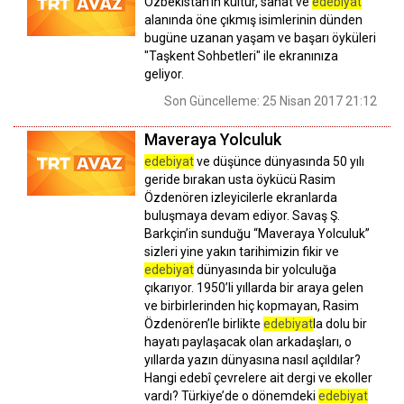
Özbekistan'ın kültür, sanat ve
edebiyat
alanında öne çıkmış isimlerinin dünden
bugüne uzanan yaşam ve başarı öyküleri
"Taşkent Sohbetleri" ile ekranınıza
geliyor.
Son Güncelleme: 25 Nisan 2017 21:12
Maveraya Yolculuk
edebiyat
ve düşünce dünyasında 50 yılı
geride bırakan usta öykücü Rasim
Özdenören izleyicilerle ekranlarda
buluşmaya devam ediyor. Savaş Ş.
Barkçin’in sunduğu “Maveraya Yolculuk”
sizleri yine yakın tarihimizin fikir ve
edebiyat
dünyasında bir yolculuğa
çıkarıyor. 1950’li yıllarda bir araya gelen
ve birbirlerinden hiç kopmayan, Rasim
Özdenören’le birlikte
edebiyat
la dolu bir
hayatı paylaşacak olan arkadaşları, o
yıllarda yazın dünyasına nasıl açıldılar?
Hangi edebî çevrelere ait dergi ve ekoller
vardı? Türkiye’de o dönemdeki
edebiyat