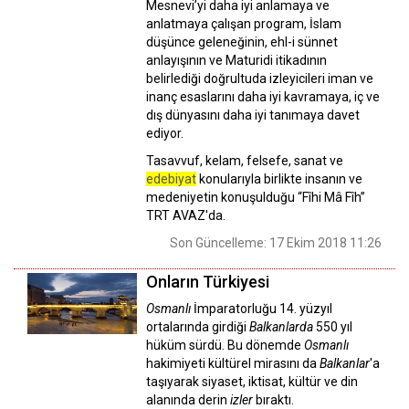
Mesnevi’yi daha iyi anlamaya ve
anlatmaya çalışan program, İslam
düşünce geleneğinin, ehl-i sünnet
anlayışının ve Maturidi itikadının
belirlediği doğrultuda izleyicileri iman ve
inanç esaslarını daha iyi kavramaya, iç ve
dış dünyasını daha iyi tanımaya davet
ediyor.
Tasavvuf, kelam, felsefe, sanat ve
edebiyat
konularıyla birlikte insanın ve
medeniyetin konuşulduğu “Fîhi Mâ Fîh”
TRT AVAZ'da.
Son Güncelleme: 17 Ekim 2018 11:26
Onların Türkiyesi
Osmanlı
İmparatorluğu 14. yüzyıl
ortalarında girdiği
Balkanlarda
550 yıl
hüküm sürdü. Bu dönemde
Osmanlı
hakimiyeti kültürel mirasını da
Balkanlar
'a
taşıyarak siyaset, iktisat, kültür ve din
alanında derin
izler
bıraktı.