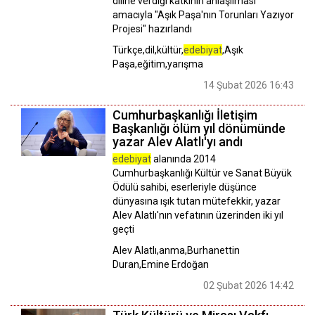
diline verdiği katkının anlaşılması
amacıyla "Aşık Paşa'nın Torunları Yazıyor
Projesi" hazırlandı
Türkçe,dil,kültür,
edebiyat
,Aşık
Paşa,eğitim,yarışma
14 Şubat 2026 16:43
Cumhurbaşkanlığı İletişim
Başkanlığı ölüm yıl dönümünde
yazar Alev Alatlı'yı andı
edebiyat
alanında 2014
Cumhurbaşkanlığı Kültür ve Sanat Büyük
Ödülü sahibi, eserleriyle düşünce
dünyasına ışık tutan mütefekkir, yazar
Alev Alatlı'nın vefatının üzerinden iki yıl
geçti
Alev Alatlı,anma,Burhanettin
Duran,Emine Erdoğan
02 Şubat 2026 14:42