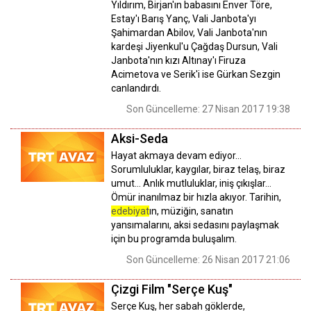
Yıldırım, Birjan'ın babasını Enver Töre,
Estay'ı Barış Yanç, Vali Janbota'yı
Şahimardan Abilov, Vali Janbota'nın
kardeşi Jiyenkul'u Çağdaş Dursun, Vali
Janbota'nın kızı Altınay'ı Firuza
Acimetova ve Serik'i ise Gürkan Sezgin
canlandırdı.
Son Güncelleme: 27 Nisan 2017 19:38
Aksi-Seda
Hayat akmaya devam ediyor…
Sorumluluklar, kaygılar, biraz telaş, biraz
umut… Anlık mutluluklar, iniş çıkışlar…
Ömür inanılmaz bir hızla akıyor. Tarihin,
edebiyat
ın, müziğin, sanatın
yansımalarını, aksi sedasını paylaşmak
için bu programda buluşalım.
Son Güncelleme: 26 Nisan 2017 21:06
Çizgi Film "Serçe Kuş"
Serçe Kuş, her sabah göklerde,