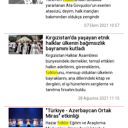
yararlanan Ata Govşudov’un eserleri
atasözü, deyim, halk inançları
bakımından oldukça zengindir.
07 Ekim 2021 10:57
Kırgızistan'da yaşayan etnik
halklar ülkenin bağımsızlık
bayramını kutladı
Kırgızistan Halklar Asamblesi
bünyesindeki dernekler, temsil ettikleri
halkın adetlerini, göreneklerini,
folklor
unu, mensup oldukları ülkelerin
bayraklarını, ana dillerindeki kitap ve
dergileri, el işi hünerlerini sergileme ve
tanıtma fırsatını buldu.
28 Ağustos 2021 11:15
"Türkiye - Azerbaycan Ortak
Miras" etkinliği
Hazar
folklor
Eğitim ve Araştırma