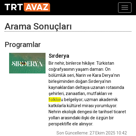
Toggl
navig
Arama Sonuçları
Programlar
Sırderya
Bir nehir, binlerce hikâye: Türkistan
coğrafyasının yaşam damarı. On
bölümlük seri, Narin ve Kara Derya’nın
birleşiminden doğan Sırderya’nın
kaynaklardan deltaya uzanan rotasında
şehirleri, zanaatları, mutfakları ve
folklor
u belgeliyor; uzman akademik
katkılarla kültürel mirası yorumluyor.
Nehrin ekolojik dengesi ile tarihsel ticaret
yolları arasındaki ilişki de özgün bir
perspektifle ele alınıyor.
Son Güncelleme: 27 Ekim 2025 10:42