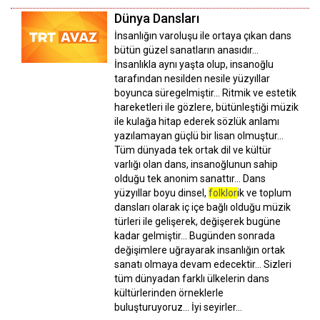
Dünya Dansları
İnsanlığın varoluşu ile ortaya çıkan dans
bütün güzel sanatların anasıdır...
İnsanlıkla aynı yaşta olup, insanoğlu
tarafından nesilden nesile yüzyıllar
boyunca süregelmiştir... Ritmik ve estetik
hareketleri ile gözlere, bütünleştiği müzik
ile kulağa hitap ederek sözlük anlamı
yazılamayan güçlü bir lisan olmuştur...
Tüm dünyada tek ortak dil ve kültür
varlığı olan dans, insanoğlunun sahip
olduğu tek anonim sanattır... Dans
yüzyıllar boyu dinsel,
folklor
ik ve toplum
dansları olarak iç içe bağlı olduğu müzik
türleri ile gelişerek, değişerek bugüne
kadar gelmiştir... Bugünden sonrada
değişimlere uğrayarak insanlığın ortak
sanatı olmaya devam edecektir... Sizleri
tüm dünyadan farklı ülkelerin dans
kültürlerinden örneklerle
buluşturuyoruz... İyi seyirler...