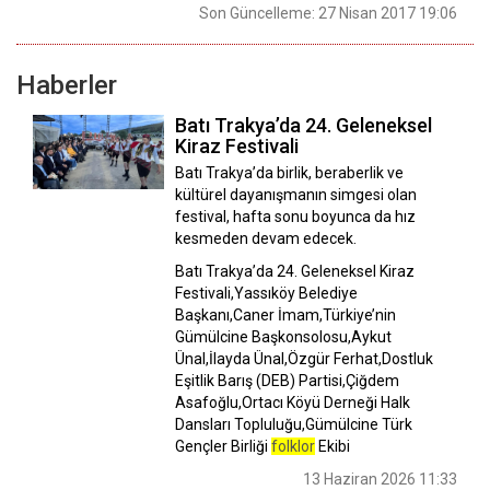
Son Güncelleme: 27 Nisan 2017 19:06
Haberler
Batı Trakya’da 24. Geleneksel
Kiraz Festivali
Batı Trakya’da birlik, beraberlik ve
kültürel dayanışmanın simgesi olan
festival, hafta sonu boyunca da hız
kesmeden devam edecek.
Batı Trakya’da 24. Geleneksel Kiraz
Festivali,Yassıköy Belediye
Başkanı,Caner İmam,Türkiye’nin
Gümülcine Başkonsolosu,Aykut
Ünal,İlayda Ünal,Özgür Ferhat,Dostluk
Eşitlik Barış (DEB) Partisi,Çiğdem
Asafoğlu,Ortacı Köyü Derneği Halk
Dansları Topluluğu,Gümülcine Türk
Gençler Birliği
folklor
Ekibi
13 Haziran 2026 11:33