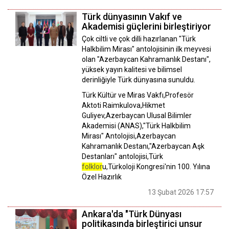
Türk dünyasının Vakıf ve
Akademisi güçlerini birleştiriyor
Çok ciltli ve çok dilli hazırlanan "Türk
Halkbilim Mirası" antolojisinin ilk meyvesi
olan "Azerbaycan Kahramanlık Destanı",
yüksek yayın kalitesi ve bilimsel
derinliğiyle Türk dünyasına sunuldu.
Türk Kültür ve Miras Vakfı,Profesör
Aktoti Raimkulova,Hikmet
Guliyev,Azerbaycan Ulusal Bilimler
Akademisi (ANAS),"Türk Halkbilim
Mirası" Antolojisi,Azerbaycan
Kahramanlık Destanı,"Azerbaycan Aşk
Destanları" antolojisi,Türk
folklor
u,Türkoloji Kongresi'nin 100. Yılına
Özel Hazırlık
13 Şubat 2026 17:57
Ankara'da "Türk Dünyası
politikasında birleştirici unsur