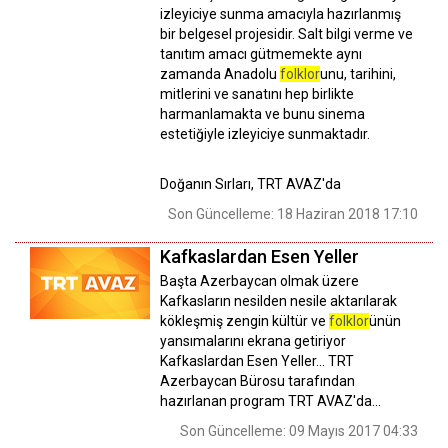
izleyiciye sunma amacıyla hazırlanmış
bir belgesel projesidir. Salt bilgi verme ve
tanıtım amacı gütmemekte aynı
zamanda Anadolu
folklor
unu, tarihini,
mitlerini ve sanatını hep birlikte
harmanlamakta ve bunu sinema
estetiğiyle izleyiciye sunmaktadır.
Doğanın Sırları, TRT AVAZ'da
Son Güncelleme: 18 Haziran 2018 17:10
Kafkaslardan Esen Yeller
Başta Azerbaycan olmak üzere
Kafkasların nesilden nesile aktarılarak
kökleşmiş zengin kültür ve
folklor
ünün
yansımalarını ekrana getiriyor
Kafkaslardan Esen Yeller... TRT
Azerbaycan Bürosu tarafından
hazırlanan program TRT AVAZ'da...
Son Güncelleme: 09 Mayıs 2017 04:33