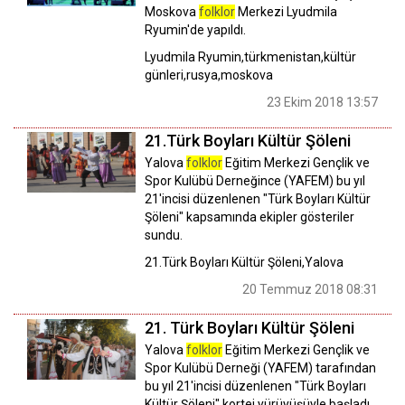
Moskova
folklor
Merkezi Lyudmila
Ryumin'de yapıldı.
Lyudmila Ryumin,türkmenistan,kültür
günleri,rusya,moskova
23 Ekim 2018 13:57
21.Türk Boyları Kültür Şöleni
Yalova
folklor
Eğitim Merkezi Gençlik ve
Spor Kulübü Derneğince (YAFEM) bu yıl
21'incisi düzenlenen "Türk Boyları Kültür
Şöleni" kapsamında ekipler gösteriler
sundu.
21.Türk Boyları Kültür Şöleni,Yalova
20 Temmuz 2018 08:31
21. Türk Boyları Kültür Şöleni
Yalova
folklor
Eğitim Merkezi Gençlik ve
Spor Kulübü Derneği (YAFEM) tarafından
bu yıl 21'incisi düzenlenen "Türk Boyları
Kültür Şöleni" kortej yürüyüşüyle başladı.