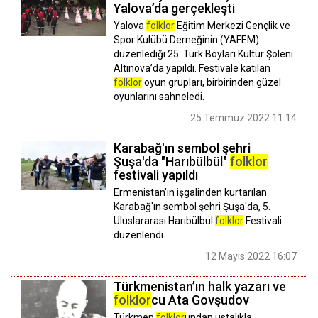
Yalova’da gerçekleşti
Yalova
folklor
Eğitim Merkezi Gençlik ve
Spor Kulübü Derneğinin (YAFEM)
düzenlediği 25. Türk Boyları Kültür Şöleni
Altınova’da yapıldı. Festivale katılan
folklor
oyun grupları, birbirinden güzel
oyunlarını sahneledi.
25 Temmuz 2022 11:14
Karabağ'ın sembol şehri
Şuşa'da "Harıbülbül"
folklor
festivali yapıldı
Ermenistan'ın işgalinden kurtarılan
Karabağ'ın sembol şehri Şuşa'da, 5.
Uluslararası Harıbülbül
folklor
Festivali
düzenlendi.
12 Mayıs 2022 16:07
Türkmenistan’ın halk yazarı ve
folklor
cu Ata Govşudov
Türkmen
folklor
undan ustalıkla