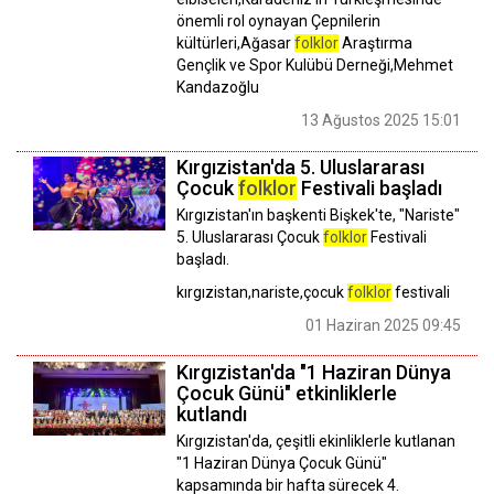
önemli rol oynayan Çepnilerin
kültürleri,Ağasar
folklor
Araştırma
Gençlik ve Spor Kulübü Derneği,Mehmet
Kandazoğlu
13 Ağustos 2025 15:01
Kırgızistan'da 5. Uluslararası
Çocuk
folklor
Festivali başladı
Kırgızistan'ın başkenti Bişkek'te, "Nariste"
5. Uluslararası Çocuk
folklor
Festivali
başladı.
kırgızistan,nariste,çocuk
folklor
festivali
01 Haziran 2025 09:45
Kırgızistan'da "1 Haziran Dünya
Çocuk Günü" etkinliklerle
kutlandı
Kırgızistan'da, çeşitli ekinliklerle kutlanan
"1 Haziran Dünya Çocuk Günü"
kapsamında bir hafta sürecek 4.