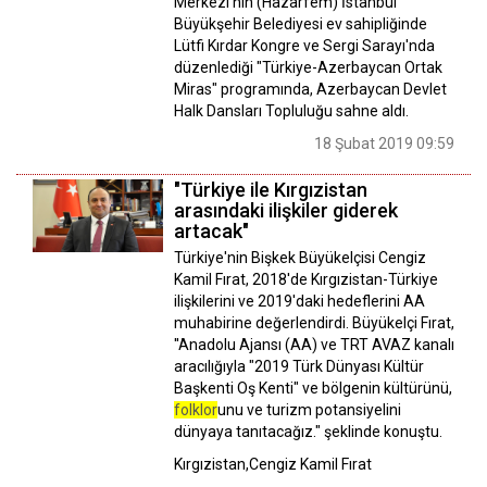
Merkezi'nin (Hazarfem) İstanbul
Büyükşehir Belediyesi ev sahipliğinde
Lütfi Kırdar Kongre ve Sergi Sarayı'nda
düzenlediği "Türkiye-Azerbaycan Ortak
Miras" programında, Azerbaycan Devlet
Halk Dansları Topluluğu sahne aldı.
18 Şubat 2019 09:59
"Türkiye ile Kırgızistan
arasındaki ilişkiler giderek
artacak"
Türkiye'nin Bişkek Büyükelçisi Cengiz
Kamil Fırat, 2018'de Kırgızistan-Türkiye
ilişkilerini ve 2019'daki hedeflerini AA
muhabirine değerlendirdi. Büyükelçi Fırat,
''Anadolu Ajansı (AA) ve TRT AVAZ kanalı
aracılığıyla "2019 Türk Dünyası Kültür
Başkenti Oş Kenti" ve bölgenin kültürünü,
folklor
unu ve turizm potansiyelini
dünyaya tanıtacağız." şeklinde konuştu.
Kırgızistan,Cengiz Kamil Fırat