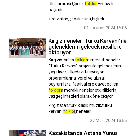
Uluslararası Çocuk
folklor
Festivali
başladı.
kırgızistan,çocuk günü,bişkek
01 Haziran 2024 15:06
Kırgız neneler 'Türkü Kervanı' ile
geleneklerini gelecek nesillere
aktarıyor
Kırgızistan'da
folklor
a meraklı neneler
"Türkü Kervanı" projesi ile geleneklerini
yaşatıyor. Ülkedeki televizyon
programlarına, yerel ve ulusal
bayramlara, festivallere davet edilen
folklor
a meraklı neneler etkinliklerin
vazgeçilmezleri olarak öne çıkıyor.
kırgızistan,türk klasik müzik,türkü
kervanı,
folklor
,neneler
27 Mart 2024 13:55
Kazakistan'da Astana Yunus