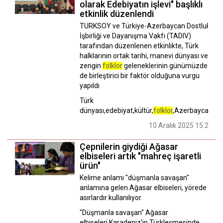
olarak Edebiyatın işlevi" başlıklı
etkinlik düzenlendi
TURKSOY ve Türkiye-Azerbaycan Dostluk,
İşbirliği ve Dayanışma Vakfı (TADIV)
tarafından düzenlenen etkinlikte, Türk
halklarının ortak tarihi, manevi dünyası ve
zengin
folklor
geleneklerinin günümüzde
de birleştirici bir faktör olduğuna vurgu
yapıldı
Türk
dünyası,edebiyat,kültür,
folklor
,Azerbaycan
10 Aralık 2025 15:21
Çepnilerin giydiği Ağasar
elbiseleri artık "mahreç işaretli
ürün"
Kelime anlamı "düşmanla savaşan"
anlamına gelen Ağasar elbiseleri, yörede
asırlardır kullanılıyor.
"Düşmanla savaşan" Ağasar
elbiseleri,Karadeniz'in Türkleşmesinde