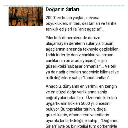
Doğanın Sırları
2000’leri bulan yaşları, devasa
büyüklükleri, mitleri, destanları ve tarihe
tanıklık edişleri ile “anıt ağaçlar”…
Yılın belli dönemlerinde denize
ulaşamayan derelerin sularıyla oluşan,
ağaçlarının arasında tekneyle gezilebilen,
farklı türlerde deniz canlıları ve orman
canlılarının bir arada yaşadığı eşsiz
güzellikteki “subasar ormanlar”… Ve tek
ya da nadir olmaları nedeniyle bilimsel ve
millî değerlere sahip “tabiat anıtları”…
Anadolu, dünyanın en verimli, en zengin
ve en güzel doğa varlıklarına sahip
coğrafyalarından biri… Üzerinde kurulan
uygarlıkların kökleri 5000 yıl öncesini
buluyor. Bu topraklar tarihin, doğal
güzelliklerin, efsanelerin ve mitlerin
uyumlu bir birlikteliğine sahip… “Doğanın
Sırları” işte bu birlikteliği tüm görkemiyle