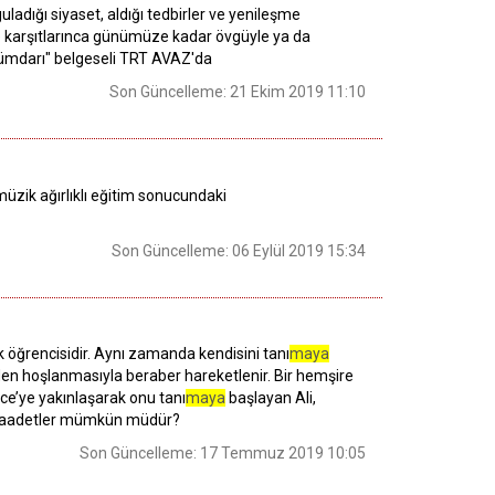
ladığı siyaset, aldığı tedbirler ve yenileşme
 ve karşıtlarınca günümüze kadar övgüyle ya da
Hükümdarı" belgeseli TRT AVAZ'da
Son Güncelleme: 21 Ekim 2019 11:10
-müzik ağırlıklı eğitim sonucundaki
Son Güncelleme: 06 Eylül 2019 15:34
k öğrencisidir. Aynı zamanda kendisini tanı
maya
e’den hoşlanmasıyla beraber hareketlenir. Bir hemşire
lce’ye yakınlaşarak onu tanı
maya
başlayan Ali,
tün saadetler mümkün müdür?
Son Güncelleme: 17 Temmuz 2019 10:05