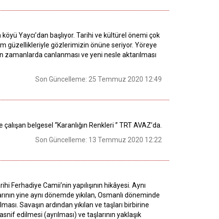
yü Yaycı’dan başlıyor. Tarihi ve kültürel önemi çok
m güzellikleriyle gözlerimizin önüne seriyor. Yöreye
son zamanlarda canlanması ve yeni nesle aktarılması
Son Güncelleme: 25 Temmuz 2020 12:49
ye çalışan belgesel “Karanlığın Renkleri ” TRT AVAZ’da.
Son Güncelleme: 13 Temmuz 2020 12:22
i Ferhadiye Camii’nin yapılışının hikâyesi. Aynı
arının yine aynı dönemde yıkılan, Osmanlı döneminde
lması. Savaşın ardından yıkılan ve taşları birbirine
tasnif edilmesi (ayrılması) ve taşlarının yaklaşık