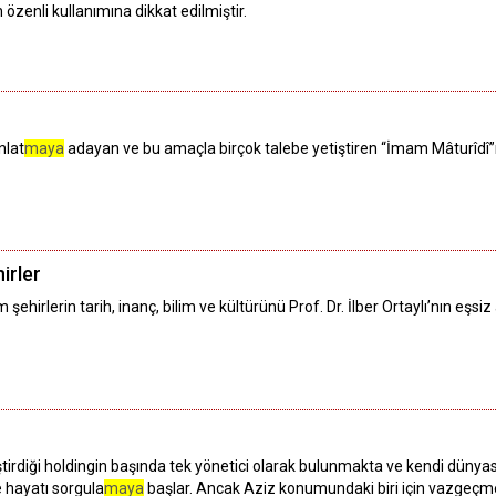
zenli kullanımına dikkat edilmiştir.
anlat
maya
adayan ve bu amaçla birçok talebe yetiştiren “İmam Mâturîdî”
irler
hirlerin tarih, inanç, bilim ve kültürünü Prof. Dr. İlber Ortaylı’nın eşsiz 
tirdiği holdingin başında tek yönetici olarak bulunmakta ve kendi dünyas
 hayatı sorgula
maya
başlar. Ancak Aziz konumundaki biri için vazgeçme