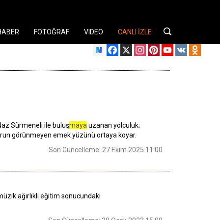
HABER
FOTOĞRAF
VIDEO
CANLI İZLE
Facebook
X
Instagram
Pinterest
YouTube
VK
Odnok
az Sürmeneli ile buluş
maya
uzanan yolculuk;
ı, sporun görünmeyen emek yüzünü ortaya koyar.
Son Güncelleme: 27 Ekim 2025 11:00
-müzik ağırlıklı eğitim sonucundaki