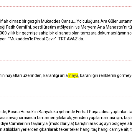
flah olmaz bir gezgin Mukaddes Cansu… Yolculuğuna Ara Güler ustanın kö
i Fatih Camii’ni, pestil üretim atölyesini ve Meryem Ana Manastırı’nı tü
00 yıllık bir geçmişe sahip bir el sanatı olan tamzara dokumacılığının 
oluyor. "Mukaddes'le Pedal Çevir" TRT AVAZ'da.
n hayatları üzerinden, karanlığı anla
maya
, karanlığın renklerini görme
, Bosna Hersek’in Banyaluka şehrinde Ferhat Paşa adına yaptırılan tarih
a savaşı sırasında tamamen yıkılarak, yeniden yapılamaması için, taşl
ye Camilerinin taşlarıyla (molozlarıyla) karıştırılarak üç ayrı bölgeye atı
ın atıldıkları yerlerden çıkarılarak teker teker hangi taş hangi camiye ait, 