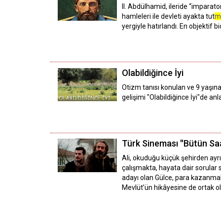
II. Abdülhamid, ileride “imparat
hamleleri ile devleti ayakta tut
m
yergiyle hatırlandı. En objektif
Olabildiğince İyi
Otizm tanısı konulan ve 9 yaşına
gelişimi "Olabildiğince İyi"de anl
Türk Sineması ''Bütün S
Ali, okuduğu küçük şehirden ayrı
çalışmakta, hayata dair sorular 
adayı olan Gülce, para kazanmak 
Mevlüt’ün hikâyesine de ortak ol