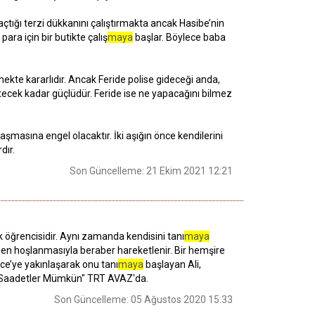
e açtığı terzi dükkanını çalıştırmakta ancak Hasibe’nin
ra için bir butikte çalış
maya
başlar. Böylece baba
etmekte kararlıdır. Ancak Feride polise gideceği anda,
etecek kadar güçlüdür. Feride ise ne yapacağını bilmez
şmasına engel olacaktır. İki aşığın önce kendilerini
dır.
Son Güncelleme: 21 Ekim 2021 12:21
k öğrencisidir. Aynı zamanda kendisini tanı
maya
e’den hoşlanmasıyla beraber hareketlenir. Bir hemşire
lce’ye yakınlaşarak onu tanı
maya
başlayan Ali,
ütün Saadetler Mümkün" TRT AVAZ'da.
Son Güncelleme: 05 Ağustos 2020 15:33