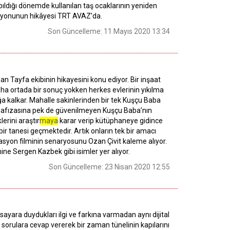
apıldığı dönemde kullanılan taş ocaklarının yeniden
asyonunun hikâyesi TRT AVAZ’da.
Son Güncelleme: 11 Mayıs 2020 13:34
n Tayfa ekibinin hikayesini konu ediyor. Bir inşaat
Daha ortada bir sonuç yokken herkes evlerinin yıkılma
yağa kalkar. Mahalle sakinlerinden bir tek Kuşçu Baba
 hafızasına pek de güvenilmeyen Kuşçu Baba’nın
erini araştır
maya
karar verip kütüphaneye gidince
bir tanesi geçmektedir. Artık onların tek bir amacı
asyon filminin senaryosunu Ozan Çivit kaleme alıyor.
ne Sergen Kazbek gibi isimler yer alıyor.
Son Güncelleme: 23 Nisan 2020 12:55
sayara duydukları ilgi ve farkına varmadan aynı dijital
 sorulara cevap vererek bir zaman tünelinin kapılarını