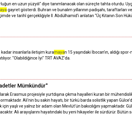
orluğun en uzun yüzyılı” diye tanımlanacak olan süreçte tahta oturdu. Uygu
aya
gayret gösterdi. Buhran ve bunalım yıllarının padişahı, taraftarları
 biçimde ve tarihî gerçekliğiyle II. Abdülhamid’i anlatan "Üç Kıtanın Son 
 kadar insanlarla iletişim kura
maya
n 15 yaşındaki İbocan’ın, aldığı spor
atılıyor. "Olabildiğince İyi" TRT AVAZ'da.
aadetler Mümkündür''
larak Erasmus projesiyle yurtdışına çıkma hayalleri kuran bir mühendisli
sormaktadır. Ali'nin bu sakin hayatı, bir türkü barda solistlik yapan Gülc
için yaşlı ve yalnız bir adam olan Mevlüt’ün bakıcılığını yapmaktadır. Gü
acaktır. Ali arayışlarını hayatındaki bu yeni hikayeler ile sürdürür. Bü