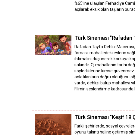
%65’ine ulaşılan Ferhadiye Camii
açılarak eksik olan taşların bu
Türk Sineması "Rafadan 
Rafadan Tayfa Dehliz Macerası, m
firması, mahalledeki evlerin sağ
ihtimalini düşünerek korkuya kapı
sakindir. O, mahallenin tarihi 
söylediklerine kimse güvenmez. O
anlatılanların doğru olduğunu öğr
vardır; dehlizi bulup mahalleyi
Filmin seslendirme kadrosunda Nu
Türk Sineması "Keşif 19 
Farklı şehirlerde, sosyal çevrele
oyunu takıntı haline getirmiş ol