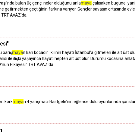
vaşı’nda bulan üç genç, neler olduğunu anla
maya
çalışırken bugüne, yan
rine getirmekten geçtiğinin farkına varıyor. Gençler savaşın ortasında evl
e" TRT AVAZ'da.
esi"
ü barış
maya
n karı kocadır. İkilinin hayatı İstanbul'a gitmeleri ile alt üst 
karısı ile ilişki yaşayınca hayatı hepten alt üst olur. Durumu kocasına a
O'nun Hikâyesi" TRT AVAZ'da.
en kork
maya
n 4 yarışmacı Rastgele’nin eğlence dolu oyunlarında şansları
ı