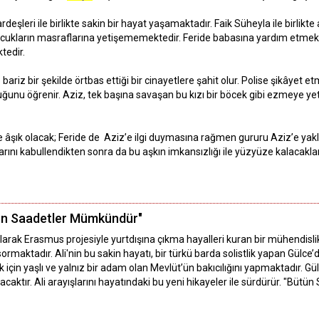
deşleri ile birlikte sakin bir hayat yaşamaktadır. Faik Süheyla ile birlikt
cukların masraflarına yetişememektedir. Feride babasına yardım etmek pa
tedir.
e bariz bir şekilde örtbas ettiği bir cinayetlere şahit olur. Polise şikâyet 
olduğunu öğrenir. Aziz, tek başına savaşan bu kızı bir böcek gibi ezmeye y
ye âşık olacak; Feride de Aziz’e ilgi duymasına rağmen gururu Aziz’e yakla
larını kabullendikten sonra da bu aşkın imkansızlığı ile yüzyüze kalacaklar
ün Saadetler Mümkündür"
larak Erasmus projesiyle yurtdışına çıkma hayalleri kuran bir mühendisli
sormaktadır. Ali'nin bu sakin hayatı, bir türkü barda solistlik yapan Gülc
için yaşlı ve yalnız bir adam olan Mevlüt’ün bakıcılığını yapmaktadır. Gü
acaktır. Ali arayışlarını hayatındaki bu yeni hikayeler ile sürdürür. "B