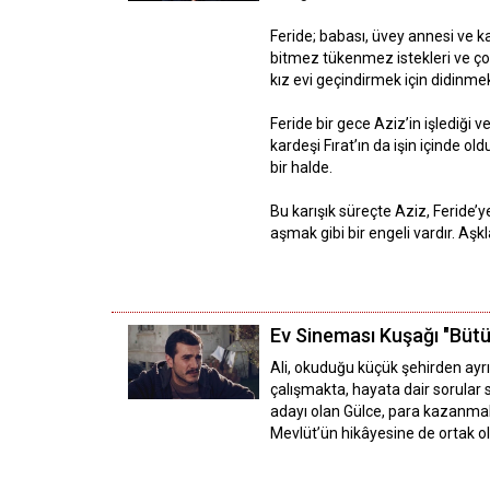
Feride; babası, üvey annesi ve kar
bitmez tükenmez istekleri ve ço
kız evi geçindirmek için didinmek
Feride bir gece Aziz’in işlediği v
kardeşi Fırat’ın da işin içinde 
bir halde.
Bu karışık süreçte Aziz, Feride’
aşmak gibi bir engeli vardır. Aşk
Ev Sineması Kuşağı "Büt
Ali, okuduğu küçük şehirden ayrı
çalışmakta, hayata dair sorular 
adayı olan Gülce, para kazanmak 
Mevlüt’ün hikâyesine de ortak ol