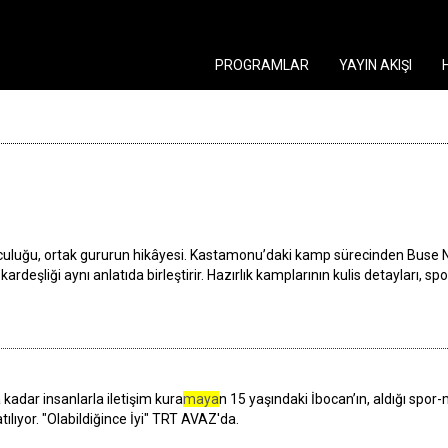
PROGRAMLAR
YAYIN AKIŞI
culuğu, ortak gururun hikâyesi. Kastamonu’daki kamp sürecinden Buse N
 kardeşliği aynı anlatıda birleştirir. Hazırlık kamplarının kulis detaylar
 kadar insanlarla iletişim kura
maya
n 15 yaşındaki İbocan’ın, aldığı spor
atılıyor. "Olabildiğince İyi" TRT AVAZ'da.