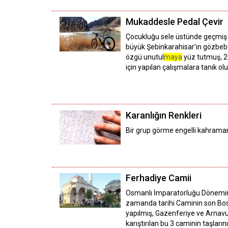
Mukaddesle Pedal Çevir
Çocukluğu sele üstünde geçmiş i
büyük Şebinkarahisar’ın gözbebeğ
özgü unutul
maya
yüz tutmuş, 20
için yapılan çalışmalara tanık 
Karanlığın Renkleri
Bir grup görme engelli kahramanı
Ferhadiye Camii
Osmanlı İmparatorluğu Döneminde
zamanda tarihi Caminin son Bosn
yapılmış, Gazenferiye ve Arnavudi
karıştırılan bu 3 caminin taşların