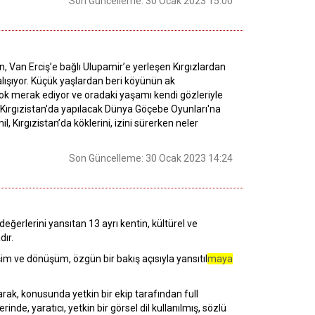
Son Güncelleme: 30 Ocak 2023 15:00
 Van Erciş’e bağlı Ulupamir’e yerleşen Kırgızlardan
lışıyor. Küçük yaşlardan beri köyünün ak
 çok merak ediyor ve oradaki yaşamı kendi gözleriyle
 Kırgızistan'da yapılacak Dünya Göçebe Oyunları'na
 Kırgızistan’da köklerini, izini sürerken neler
Son Güncelleme: 30 Ocak 2023 14:24
ğerlerini yansıtan 13 ayrı kentin, kültürel ve
dır.
şim ve dönüşüm, özgün bir bakış açısıyla yansıtıl
maya
rak, konusunda yetkin bir ekip tarafından full
de, yaratıcı, yetkin bir görsel dil kullanılmış, sözlü