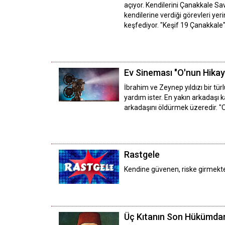
açıyor. Kendilerini Çanakkale Sa
kendilerine verdiği görevleri ye
keşfediyor. "Keşif 19 Çanakkal
Ev Sineması "O'nun Hikay
İbrahim ve Zeynep yıldızı bir türl
yardım ister. En yakın arkadaşı 
arkadaşını öldürmek üzeredir. "
Rastgele
Kendine güvenen, riske girmekt
Üç Kıtanın Son Hükümdar