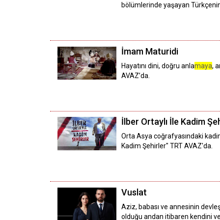
bölümlerinde yaşayan Türkçenin ö
İmam Maturidi
Hayatını dini, doğru anla
maya
, 
AVAZ’da.
İlber Ortaylı İle Kadim Şeh
Orta Asya coğrafyasındaki kadim şe
Kadim Şehirler" TRT AVAZ'da.
Vuslat
Aziz, babası ve annesinin devleş
olduğu andan itibaren kendini ve