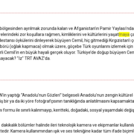
 bölgesinden ayrılmak zorunda kalan ve Afganistan’ın Pamir Yaylası’ndan,
relerindeki zor koşullara rağmen, kimliklerini ve kültürlerini yaşat
maya
ça
 destansı öykülerini dinleyerek büyüyen Cemil, hiç gitmediği Kırgızistan'ı
k börü (oğlak kapmaca) olmak üzere, göçebe Türk oyunlarını izlemek için
li Cemil'in en büyük hayali gerçek oluyor. Türkiye’de doğup büyüyen Cemil,
aşayacak? "İz" TRT AVAZ'da.
in yaptığı “Anadolu’nun Gözleri” belgeseli Anadolu’nun zengin kültürel de
ş bir ya da iki yöre fotoğrafçısının tanıklığında anlatılmasını kapsamakta
mı formu ile sınırlı kalınmayıp, kentteki, doğadaki, sosyal yaşamdaki deği
akikalık bölümler halinde ileri teknolojik kamera ve ekipmanlar kullanıla
dir. Kamera kullanımından ışık ve ses tekniğine kadar tüm ifade biçimlerin