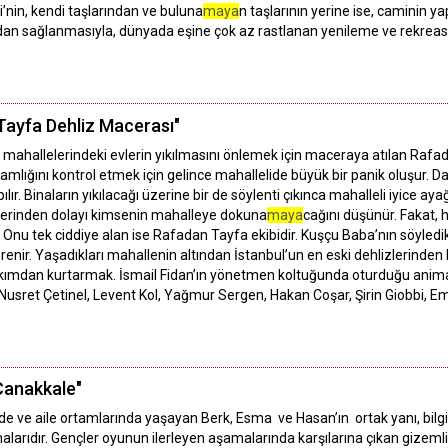
’nin, kendi taşlarından ve buluna
maya
n taşlarının yerine ise, caminin y
radan sağlanmasıyla, dünyada eşine çok az rastlanan yenileme ve rekre
Tayfa Dehliz Macerası"
ahallelerindeki evlerin yıkılmasını önlemek için maceraya atılan Rafada
lamlığını kontrol etmek için gelince mahallelide büyük bir panik oluşur. 
lır. Binaların yıkılacağı üzerine bir de söylenti çıkınca mahalleli iyice a
değerinden dolayı kimsenin mahalleye dokuna
maya
cağını düşünür. Fakat,
nu tek ciddiye alan ise Rafadan Tayfa ekibidir. Kuşçu Baba’nın söyledikl
enir. Yaşadıkları mahallenin altından İstanbul’un en eski dehlizlerinden 
 yıkımdan kurtarmak. İsmail Fidan’ın yönetmen koltuğunda oturduğu anim
sret Çetinel, Levent Kol, Yağmur Sergen, Hakan Coşar, Şirin Giobbi, Emi
Çanakkale"
rde ve aile ortamlarında yaşayan Berk, Esma ve Hasan’ın ortak yanı, bilgi
malarıdır. Gençler oyunun ilerleyen aşamalarında karşılarına çıkan gizemli