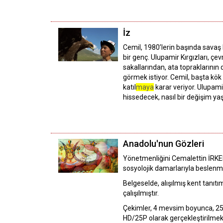
İz
Cemil, 1980’lerin başında savaş
bir genç. Ulupamir Kırgızları, çev
sakallarından, ata topraklarının
görmek istiyor. Cemil, başta kö
katıl
maya
karar veriyor. Ulupamir
hissedecek, nasıl bir değişim y
Anadolu'nun Gözleri
Yönetmenliğini Cemalettin İRKEN’
sosyolojik damarlarıyla beslenmi
Belgeselde, alışılmış kent tanıtı
çalışılmıştır.
Çekimler, 4 mevsim boyunca, 25 d
HD/25P olarak gerçekleştirilmekte