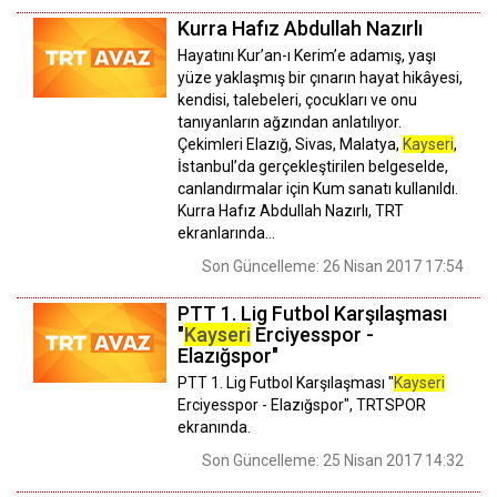
Kurra Hafız Abdullah Nazırlı
Hayatını Kur’an-ı Kerim’e adamış, yaşı
yüze yaklaşmış bir çınarın hayat hikâyesi,
kendisi, talebeleri, çocukları ve onu
tanıyanların ağzından anlatılıyor.
Çekimleri Elazığ, Sivas, Malatya,
Kayseri
,
İstanbul’da gerçekleştirilen belgeselde,
canlandırmalar için Kum sanatı kullanıldı.
Kurra Hafız Abdullah Nazırlı, TRT
ekranlarında…
Son Güncelleme: 26 Nisan 2017 17:54
PTT 1. Lig Futbol Karşılaşması
"
Kayseri
Erciyesspor -
Elazığspor"
PTT 1. Lig Futbol Karşılaşması "
Kayseri
Erciyesspor - Elazığspor", TRTSPOR
ekranında.
Son Güncelleme: 25 Nisan 2017 14:32