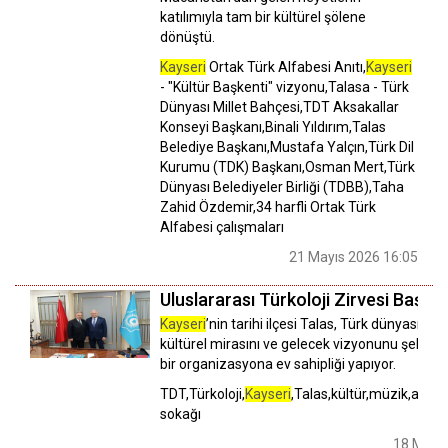
katılımıyla tam bir kültürel şölene
dönüştü.
Kayseri
Ortak Türk Alfabesi Anıtı,
Kayseri
- "Kültür Başkenti" vizyonu,Talasa - Türk
Dünyası Millet Bahçesi,TDT Aksakallar
Konseyi Başkanı,Binali Yıldırım,Talas
Belediye Başkanı,Mustafa Yalçın,Türk Dil
Kurumu (TDK) Başkanı,Osman Mert,Türk
Dünyası Belediyeler Birliği (TDBB),Taha
Zahid Özdemir,34 harfli Ortak Türk
Alfabesi çalışmaları
21 Mayıs 2026 16:05
Uluslararası Türkoloji Zirvesi Başlıy
Kayseri
’nin tarihi ilçesi Talas, Türk dünyasının 
kültürel mirasını ve gelecek vizyonunu şekille
bir organizasyona ev sahipliği yapıyor.
TDT,Türkoloji,
Kayseri
,Talas,kültür,müzik,anıt,
sokağı
18 Mayıs