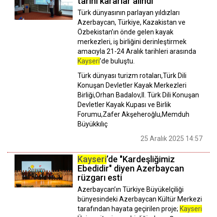
tarihi kararlar alındı
Türk dünyasının parlayan yıldızları
Azerbaycan, Türkiye, Kazakistan ve
Özbekistan’ın önde gelen kayak
merkezleri, iş birliğini derinleştirmek
amacıyla 21-24 Aralık tarihleri arasında
Kayseri
’de buluştu.
Türk dünyası turizm rotaları,Türk Dili
Konuşan Devletler Kayak Merkezleri
Birliği,Orhan Badalov,II. Türk Dili Konuşan
Devletler Kayak Kupası ve Birlik
Forumu,Zafer Akşeheroğlu,Memduh
Büyükkılıç
25 Aralık 2025 14:57
Kayseri
’de "Kardeşliğimiz
Ebedidir" diyen Azerbaycan
rüzgarı esti
Azerbaycan’ın Türkiye Büyükelçiliği
bünyesindeki Azerbaycan Kültür Merkezi
tarafından hayata geçirilen proje;
Kayseri