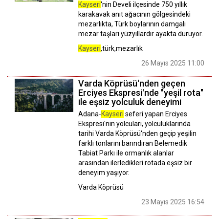
Kayseri
'nin Develi ilçesinde 750 yıllık
karakavak anıt ağacının gölgesindeki
mezarlıkta, Türk boylarının damgalı
mezar taşları yüzyıllardır ayakta duruyor.
Kayseri
,türk,mezarlık
26 Mayıs 2025 11:00
Varda Köprüsü'nden geçen
Erciyes Ekspresi'nde "yeşil rota"
ile eşsiz yolculuk deneyimi
Adana-
Kayseri
seferi yapan Erciyes
Ekspresi'nin yolcuları, yolculuklarında
tarihi Varda Köprüsü'nden geçip yeşilin
farklı tonlarını barındıran Belemedik
Tabiat Parkı ile ormanlık alanlar
arasından ilerledikleri rotada eşsiz bir
deneyim yaşıyor.
Varda Köprüsü
23 Mayıs 2025 16:54