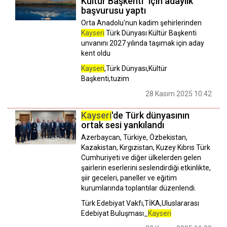
Kültür Başkenti" için adaylık
başvurusu yaptı
Orta Anadolu'nun kadim şehirlerinden
Kayseri
Türk Dünyası Kültür Başkenti
unvanını 2027 yılında taşımak için aday
kent oldu
Kayseri
,Türk Dünyası,Kültür
Başkenti,tuzim
28 Kasım 2025 10:42
Kayseri
'de Türk dünyasının
ortak sesi yankılandı
Azerbaycan, Türkiye, Özbekistan,
Kazakistan, Kırgızistan, Kuzey Kıbrıs Türk
Cumhuriyeti ve diğer ülkelerden gelen
şairlerin eserlerini seslendirdiği etkinlikte,
şiir geceleri, paneller ve eğitim
kurumlarında toplantılar düzenlendi.
Türk Edebiyat Vakfı,TİKA,Uluslararası
Edebiyat Buluşması_
Kayseri