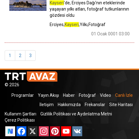
Kayseri
'de, Erciyes Dağı'nın eteklerinde
yaşayan yılkı atları, fotoğraf tutkunlarının
gözdesi oldu
Erciyes,
Kayseri
,Yılkı,Fotoğraf
01 Ocak 0001 03:00
1
2
3
© 2026
Programlar
Yayın Akışı
Haber
Fotoğraf
Video
Canlı İzle
İletişim
Hakkımızda
Frekanslar
Site Haritası
Kullanım Şartları
Gizlilik Politikası ve Aydınlatma Metni
Çerez Politikası
Facebook
X
Instagram
Pinterest
YouTube
VK