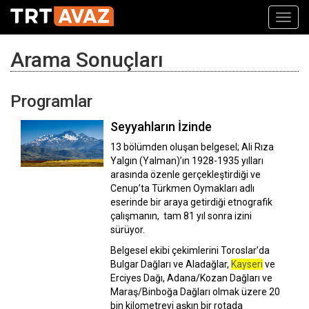
Toggl
navig
Arama Sonuçları
Programlar
Seyyahların İzinde
13 bölümden oluşan belgesel; Ali Rıza
Yalgın (Yalman)’ın 1928-1935 yılları
arasında özenle gerçekleştirdiği ve
Cenup’ta Türkmen Oymakları adlı
eserinde bir araya getirdiği etnografik
çalışmanın, tam 81 yıl sonra izini
sürüyor.
Belgesel ekibi çekimlerini Toroslar’da
Bulgar Dağları ve Aladağlar,
Kayseri
ve
Erciyes Dağı, Adana/Kozan Dağları ve
Maraş/Binboğa Dağları olmak üzere 20
bin kilometreyi aşkın bir rotada