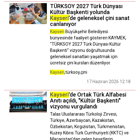
TÜRKSOY 2027 Türk Dünyası
Kültür Başkenti yolunda
Kayseri
’de geleneksel çini sanat
canlanıyor
Kayseri
Büyükşehir Belediyesi
bünyesinde faaliyet gösteren KAYMEK,
"TÜRKSOY 2027 Türk Dünyası Kültür
Başkenti" vizyonu doğrultusunda
geleneksel sanatları yaşatmak için
ücretsiz çini kursları düzenliyor.
Kayseri
,türksoy,çini
17 Haziran 2026 12:18
Kayseri
'de Ortak Türk Alfabesi
Anıtı açıldı, "Kültür Başkenti"
vizyonu vurgulandı
Talas Uluslararası Türkoloji Zirvesi,
Türkiye, Azerbaycan, Kazakistan,
Özbekistan, Kırgızistan, Türkmenistan,
Kuzey Kıbrıs Türk Cumhuriyeti (KKTC) ve
Macaristan’dan gelen heyetlerin