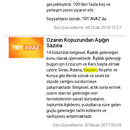
gerçekleştirdi. 100’den fazla köy ve
yerleşim yerini ziyaret etti.
Seyyahların İzinde, TRT AVAZ'da.
Son Güncelleme: 04 Ocak 2018 15:27
Ozanın Kopuzundan Aşığın
Sazına
14 bölümlük belgesel; Âşıklık geleneğini
konu olarak işlemektedir. Âşıklık geleneği
bugün için Erzurum ve Kars başta olmak
üzere Sivas, Adana,
Kayseri
, Kırşehir ve
Konya gibi illerde sönük ve sınırlı bir
ölçüde varlığını sürdürmeye
çalışmaktadır. Belgesel; artık sona ermek
üzere olan bir geleneğin son
temsilcilerinin sanat dünyalarını,
toplumla ilişkilerini, yüzyıllarca süre gelen
güçlü geleneğin tarihi köklerini ve
tarihçesini anlatmaktadır.
Son Güncelleme: 30 Nisan 2017 03:04